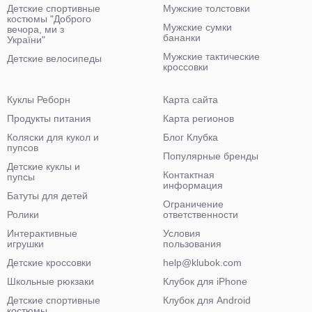
Детские спортивные
Мужские толстовки
костюмы "Доброго
Мужские сумки
вечора, ми з
бананки
України"
Мужские тактические
Детские велосипеды
кроссовки
Куклы Реборн
Карта сайта
Продукты питания
Карта регионов
Коляски для кукол и
Блог Клубка
пупсов
Популярные бренды
Детские куклы и
Контактная
пупсы
информация
Батуты для детей
Ограничение
Ролики
ответственности
Интерактивные
Условия
игрушки
пользования
Детские кроссовки
help@klubok.com
Школьные рюкзаки
Клубок для iPhone
Детские спортивные
Клубок для Android
костюмы