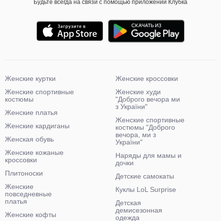
Будьте всегда на связи с помощью приложений Клубка
Женские куртки
Женские кроссовки
Женские спортивные
Женские худи
костюмы
"Доброго вечора ми
з України"
Женские платья
Женские спортивные
Женские кардиганы
костюмы "Доброго
вечора, ми з
Женская обувь
України"
Женские кожаные
Наряды для мамы и
кроссовки
дочки
Плитоноски
Детские самокаты
Женские
Куклы LoL Surprise
повседневные
платья
Детская
демисезонная
Женские кофты
одежда