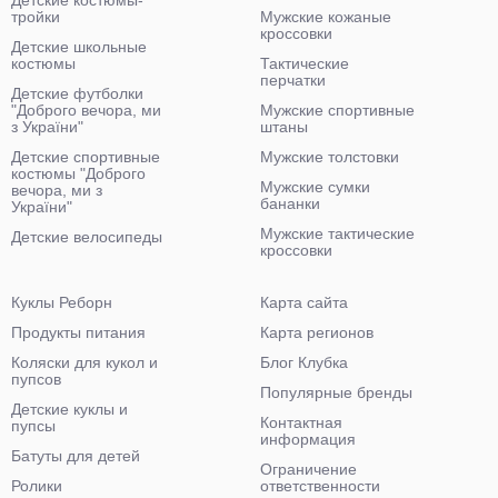
тройки
Мужские кожаные
кроссовки
Детские школьные
костюмы
Тактические
перчатки
Детские футболки
"Доброго вечора, ми
Мужские спортивные
з України"
штаны
Детские спортивные
Мужские толстовки
костюмы "Доброго
Мужские сумки
вечора, ми з
бананки
України"
Мужские тактические
Детские велосипеды
кроссовки
Куклы Реборн
Карта сайта
Продукты питания
Карта регионов
Коляски для кукол и
Блог Клубка
пупсов
Популярные бренды
Детские куклы и
Контактная
пупсы
информация
Батуты для детей
Ограничение
Ролики
ответственности