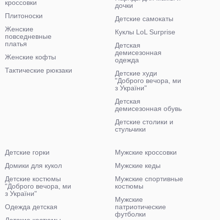
кроссовки
дочки
Плитоноски
Детские самокаты
Женские
Куклы LoL Surprise
повседневные
платья
Детская
демисезонная
Женские кофты
одежда
Тактические рюкзаки
Детские худи
"Доброго вечора, ми
з України"
Детская
демисезонная обувь
Детские столики и
стульчики
Детские горки
Мужские кроссовки
Домики для кукол
Мужские кеды
Детские костюмы
Мужские спортивные
"Доброго вечора, ми
костюмы
з України"
Мужские
Одежда детская
патриотические
футболки
Детские костюмы-