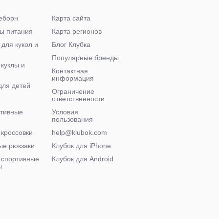
еборн
Карта сайта
ы питания
Карта регионов
 для кукол и
Блог Клубка
Популярные бренды
 куклы и
Контактная
информация
для детей
Ограничение
ответственности
ктивные
Условия
пользования
 кроссовки
help@klubok.com
ые рюкзаки
Клубок для iPhone
 спортивные
Клубок для Android
ы