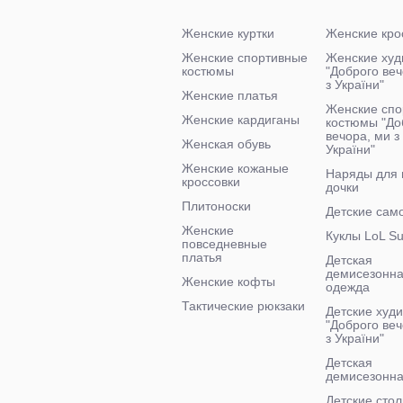
Женские куртки
Женские кро
Женские спортивные
Женские худ
костюмы
"Доброго ве
з України"
Женские платья
Женские спо
Женские кардиганы
костюмы "До
вечора, ми з
Женская обувь
України"
Женские кожаные
Наряды для
кроссовки
дочки
Плитоноски
Детские сам
Женские
Куклы LoL Su
повседневные
платья
Детская
демисезонн
Женские кофты
одежда
Тактические рюкзаки
Детские худи
"Доброго веч
з України"
Детская
демисезонна
Детские стол