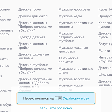
ссовки
Детские горки
Мужские кроссовки
Куклы Р
и
Домики для кукол
Мужские кеды
Продукт
чора ми
Детские костюмы
Мужские спортивные
Коляски
"Доброго вечора, ми
костюмы
пупсов
ртивные
з України"
Мужские
Детские
брого
Одежда детская
патриотические
пупсы
футболки
Детские костюмы-
Батуты 
тройки
Мужские кожаные
 мамы и
Ролики
кроссовки
Детские школьные
Интера
костюмы
Тактические
окаты
игрушки
перчатки
Детские футболки
rprise
Детские
"Доброго вечора, ми
Мужские спортивные
з України"
штаны
Школьн
ая
Детские спортивные
Мужские толстовки
Детские
костюмы "Доброго
костюм
Мужские сумки
вечора, ми з
бананки
ора, ми
України"
Мужские тактические
Детские велосипеды
Переключитись на 🇺🇦
Українську мову
кроссовки
я обувь
залишити російську
ики и