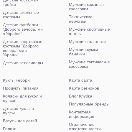
тройки
Мужские кожаные
кроссовки
Детские школьные
костюмы
Тактические
перчатки
Детские футболки
"Доброго вечора, ми
Мужские спортивные
з України"
штаны
Детские спортивные
Мужские толстовки
костюмы "Доброго
Мужские сумки
вечора, ми з
бананки
України"
Мужские тактические
Детские велосипеды
кроссовки
Куклы Реборн
Карта сайта
Продукты питания
Карта регионов
Коляски для кукол и
Блог Клубка
пупсов
Популярные бренды
Детские куклы и
Контактная
пупсы
информация
Батуты для детей
Ограничение
Ролики
ответственности