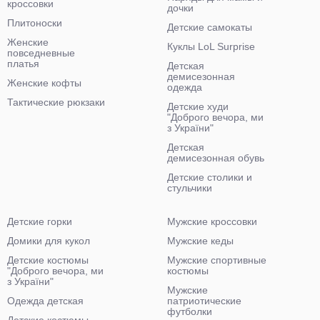
кроссовки
дочки
Плитоноски
Детские самокаты
Женские
Куклы LoL Surprise
повседневные
платья
Детская
демисезонная
Женские кофты
одежда
Тактические рюкзаки
Детские худи
"Доброго вечора, ми
з України"
Детская
демисезонная обувь
Детские столики и
стульчики
Детские горки
Мужские кроссовки
Домики для кукол
Мужские кеды
Детские костюмы
Мужские спортивные
"Доброго вечора, ми
костюмы
з України"
Мужские
Одежда детская
патриотические
футболки
Детские костюмы-