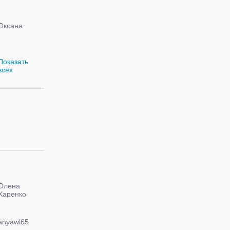
Оксана
Показать
всех
Олена
Харенко
anyawl65