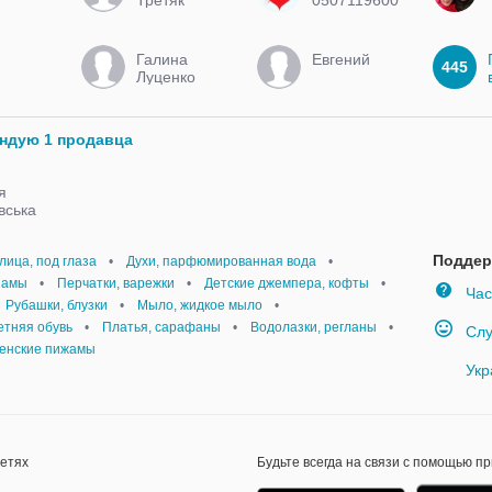
Галина
Евгений
445
Луценко
ендую 1 продавца
я
вська
Поддер
лица, под глаза
•
Духи, парфюмированная вода
•
замы
•
Перчатки, варежки
•
Детские джемпера, кофты
•
Час
Рубашки, блузки
•
Мыло, жидкое мыло
•
етняя обувь
•
Платья, сарафаны
•
Водолазки, регланы
•
Слу
енские пижамы
Укр
сетях
Будьте всегда на связи с помощью п