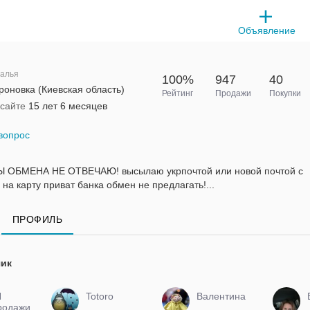
Объявление
алья
100%
947
40
оновка (Киевская область)
Рейтинг
Продажи
Покупки
 сайте
15 лет 6 месяцев
вопрос
 ОБМЕНА НЕ ОТВЕЧАЮ! высылаю укрпочтой или новой почтой с
на карту приват банка обмен не предлагать!...
ПРОФИЛЬ
чик
N
Totoro
Валентина
родажи