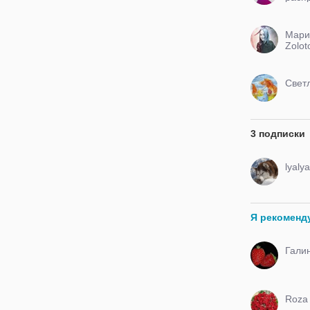
косме
01 м
31
Мари
Zolot
Свет
3 подписки
lyaly
Я рекоменд
Гали
Roza