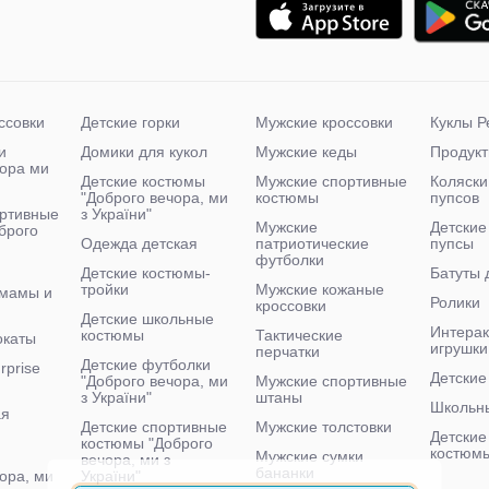
ссовки
Детские горки
Мужские кроссовки
Куклы Р
и
Домики для кукол
Мужские кеды
Продукт
чора ми
Детские костюмы
Мужские спортивные
Коляски
"Доброго вечора, ми
костюмы
пупсов
ртивные
з України"
Мужские
Детские
брого
Одежда детская
патриотические
пупсы
футболки
Детские костюмы-
Батуты 
тройки
Мужские кожаные
 мамы и
Ролики
кроссовки
Детские школьные
Интера
костюмы
Тактические
окаты
игрушки
перчатки
Детские футболки
rprise
Детские
"Доброго вечора, ми
Мужские спортивные
з України"
штаны
Школьн
ая
Детские спортивные
Мужские толстовки
Детские
костюмы "Доброго
костюм
Мужские сумки
вечора, ми з
бананки
ора, ми
України"