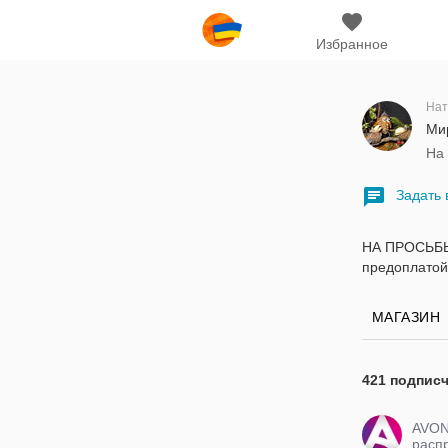
Избранное
Нат
Мир
На
Задать 
НА ПРОСЬБЫ
предоплатой 
МАГАЗИН
421 подпис
AVO
расп