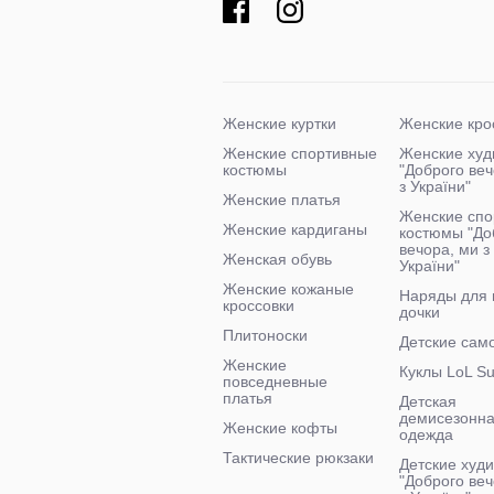
Женские куртки
Женские кро
Женские спортивные
Женские худ
костюмы
"Доброго ве
з України"
Женские платья
Женские спо
Женские кардиганы
костюмы "До
вечора, ми з
Женская обувь
України"
Женские кожаные
Наряды для
кроссовки
дочки
Плитоноски
Детские сам
Женские
Куклы LoL Su
повседневные
платья
Детская
демисезонн
Женские кофты
одежда
Тактические рюкзаки
Детские худи
"Доброго веч