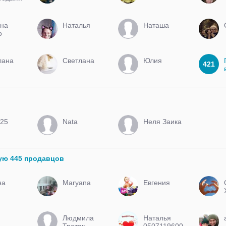
тики с
ая до
на
Наталья
Наташа
o
лана
Светлана
Юлия
421
a25
Nata
Неля Заика
ую 445 продавцов
на
Maryana
Евгения
Людмила
Наталья
Третяк
0507119600