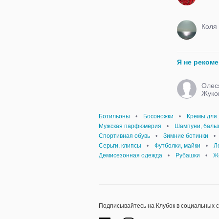
Коля
Я не реком
Олес
Жуко
Ботильоны
•
Босоножки
•
Кремы для 
Мужская парфюмерия
•
Шампуни, баль
Спортивная обувь
•
Зимние ботинки
•
Серьги, клипсы
•
Футболки, майки
•
Л
Демисезонная одежда
•
Рубашки
•
Ж
Подписывайтесь на Клубок в социальных 