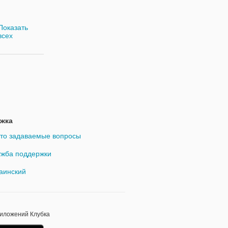
Показать
всех
жка
то задаваемые вопросы
жба поддержки
аинский
риложений Клубка