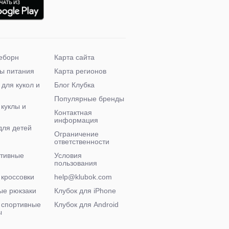
еборн
Карта сайта
ы питания
Карта регионов
 для кукол и
Блог Клубка
Популярные бренды
 куклы и
Контактная
информация
для детей
Ограничение
ответственности
ктивные
Условия
пользования
 кроссовки
help@klubok.com
ые рюкзаки
Клубок для iPhone
 спортивные
Клубок для Android
ы