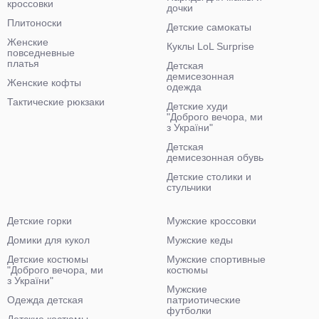
кроссовки
дочки
Плитоноски
Детские самокаты
Женские
Куклы LoL Surprise
повседневные
платья
Детская
демисезонная
Женские кофты
одежда
Тактические рюкзаки
Детские худи
"Доброго вечора, ми
з України"
Детская
демисезонная обувь
Детские столики и
стульчики
Детские горки
Мужские кроссовки
Домики для кукол
Мужские кеды
Детские костюмы
Мужские спортивные
"Доброго вечора, ми
костюмы
з України"
Мужские
Одежда детская
патриотические
футболки
Детские костюмы-