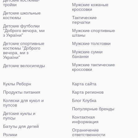
тройки
Мужские кожаные
кроссовки
Детские школьные
костюмы
Тактические
перчатки
Детские футболки
"Доброго вечора, ми
Мужские спортивные
з України"
штаны
Детские спортивные
Мужские толстовки
костюмы "Доброго
Мужские сумки
вечора, ми з
бананки
України"
Мужские тактические
Детские велосипеды
кроссовки
Куклы Реборн
Карта сайта
Продукты питания
Карта регионов
Коляски для кукол и
Блог Клубка
пупсов
Популярные бренды
Детские куклы и
Контактная
пупсы
информация
Батуты для детей
Ограничение
Ролики
ответственности