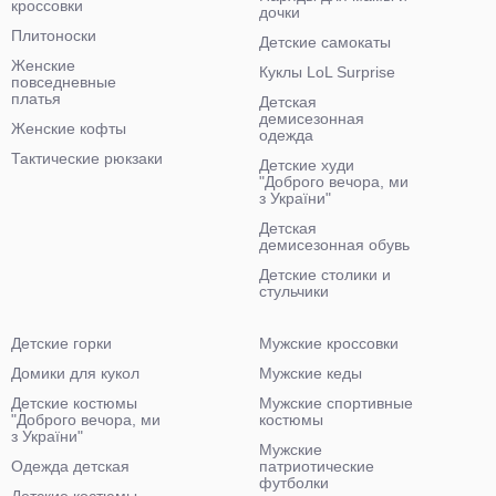
кроссовки
дочки
Плитоноски
Детские самокаты
Женские
Куклы LoL Surprise
повседневные
платья
Детская
демисезонная
Женские кофты
одежда
Тактические рюкзаки
Детские худи
"Доброго вечора, ми
з України"
Детская
демисезонная обувь
Детские столики и
стульчики
Детские горки
Мужские кроссовки
Домики для кукол
Мужские кеды
Детские костюмы
Мужские спортивные
"Доброго вечора, ми
костюмы
з України"
Мужские
Одежда детская
патриотические
футболки
Детские костюмы-