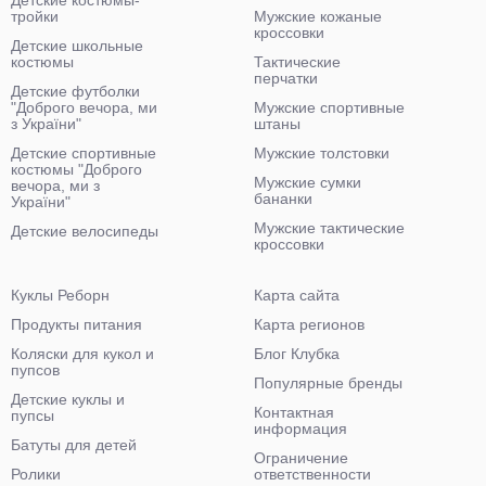
тройки
Мужские кожаные
кроссовки
Детские школьные
костюмы
Тактические
перчатки
Детские футболки
"Доброго вечора, ми
Мужские спортивные
з України"
штаны
Детские спортивные
Мужские толстовки
костюмы "Доброго
Мужские сумки
вечора, ми з
бананки
України"
Мужские тактические
Детские велосипеды
кроссовки
Куклы Реборн
Карта сайта
Продукты питания
Карта регионов
Коляски для кукол и
Блог Клубка
пупсов
Популярные бренды
Детские куклы и
Контактная
пупсы
информация
Батуты для детей
Ограничение
Ролики
ответственности