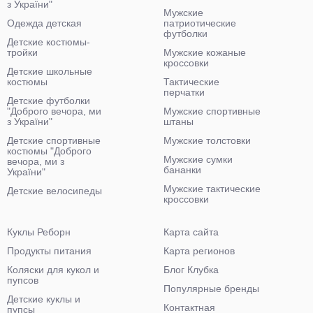
з України"
Мужские
Одежда детская
патриотические
футболки
Детские костюмы-
тройки
Мужские кожаные
кроссовки
Детские школьные
костюмы
Тактические
перчатки
Детские футболки
"Доброго вечора, ми
Мужские спортивные
з України"
штаны
Детские спортивные
Мужские толстовки
костюмы "Доброго
Мужские сумки
вечора, ми з
бананки
України"
Мужские тактические
Детские велосипеды
кроссовки
Куклы Реборн
Карта сайта
Продукты питания
Карта регионов
Коляски для кукол и
Блог Клубка
пупсов
Популярные бренды
Детские куклы и
Контактная
пупсы