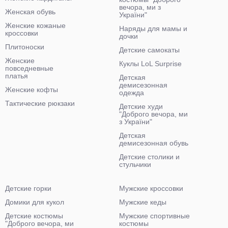
вечора, ми з
Женская обувь
України"
Женские кожаные
Наряды для мамы и
кроссовки
дочки
Плитоноски
Детские самокаты
Женские
Куклы LoL Surprise
повседневные
платья
Детская
демисезонная
Женские кофты
одежда
Тактические рюкзаки
Детские худи
"Доброго вечора, ми
з України"
Детская
демисезонная обувь
Детские столики и
стульчики
Детские горки
Мужские кроссовки
Домики для кукол
Мужские кеды
Детские костюмы
Мужские спортивные
"Доброго вечора, ми
костюмы