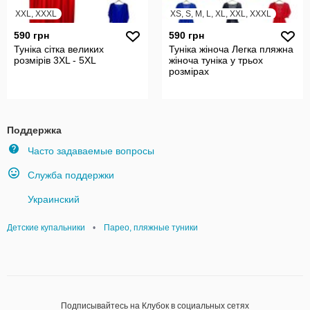
XXL, XXXL
XS, S, M, L, XL, XXL, XXXL
590 грн
590 грн
Туніка сітка великих
Туніка жіноча Легка пляжна
розмірів 3XL - 5XL
жіноча туніка у трьох
розмірах
Поддержка
Часто задаваемые вопросы
Служба поддержки
Украинский
Детские купальники
•
Парео, пляжные туники
Подписывайтесь на Клубок в социальных сетях