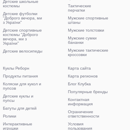
Детские школьные
костюмы
Тактические
перчатки
Детские футболки
"Доброго вечора, ми
Мужские спортивные
з України"
штаны
Детские спортивные
Мужские толстовки
костюмы "Доброго
Мужские сумки
вечора, ми з
бананки
України"
Мужские тактические
Детские велосипеды
кроссовки
Куклы Реборн
Карта сайта
Продукты питания
Карта регионов
Коляски для кукол и
Блог Клубка
пупсов
Популярные бренды
Детские куклы и
Контактная
пупсы
информация
Батуты для детей
Ограничение
Ролики
ответственности
Интерактивные
Условия
игрушки
пользования