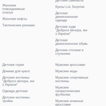
Детские самокаты
Женские
Куклы LoL Surprise
повседневные
платья
Детская
демисезонная
Женские кофты
одежда
Тактические рюкзаки
Детские худи
"Доброго вечора, ми
з України"
Детская
демисезонная обувь
Детские столики и
стульчики
Детские горки
Мужские кроссовки
Домики для кукол
Мужские кеды
Детские костюмы
Мужские спортивные
"Доброго вечора, ми
костюмы
з України"
Мужские
Одежда детская
патриотические
футболки
Детские костюмы-
тройки
Мужские кожаные
кроссовки