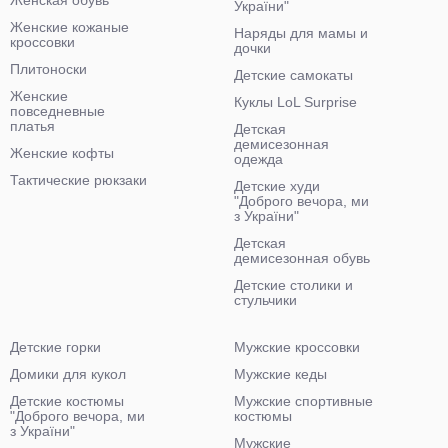
України"
Женские кожаные
Наряды для мамы и
кроссовки
дочки
Плитоноски
Детские самокаты
Женские
Куклы LoL Surprise
повседневные
платья
Детская
демисезонная
Женские кофты
одежда
Тактические рюкзаки
Детские худи
"Доброго вечора, ми
з України"
Детская
демисезонная обувь
Детские столики и
стульчики
Детские горки
Мужские кроссовки
Домики для кукол
Мужские кеды
Детские костюмы
Мужские спортивные
"Доброго вечора, ми
костюмы
з України"
Мужские