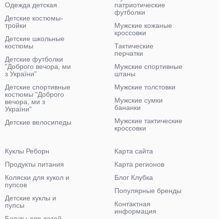
Одежда детская
патриотические
футболки
Детские костюмы-
тройки
Мужские кожаные
кроссовки
Детские школьные
костюмы
Тактические
перчатки
Детские футболки
"Доброго вечора, ми
Мужские спортивные
з України"
штаны
Детские спортивные
Мужские толстовки
костюмы "Доброго
Мужские сумки
вечора, ми з
бананки
України"
Мужские тактические
Детские велосипеды
кроссовки
Куклы Реборн
Карта сайта
Продукты питания
Карта регионов
Коляски для кукол и
Блог Клубка
пупсов
Популярные бренды
Детские куклы и
Контактная
пупсы
информация
Батуты для детей