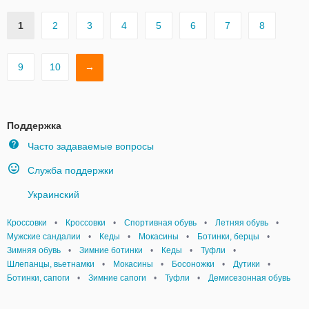
1
2
3
4
5
6
7
8
9
10
→
Поддержка
Часто задаваемые вопросы
Служба поддержки
Украинский
Кроссовки
•
Кроссовки
•
Спортивная обувь
•
Летняя обувь
•
Мужские сандалии
•
Кеды
•
Мокасины
•
Ботинки, берцы
•
Зимняя обувь
•
Зимние ботинки
•
Кеды
•
Туфли
•
Шлепанцы, вьетнамки
•
Мокасины
•
Босоножки
•
Дутики
•
Ботинки, сапоги
•
Зимние сапоги
•
Туфли
•
Демисезонная обувь