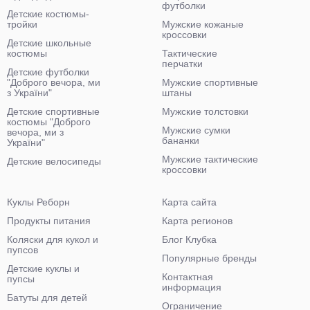
футболки
Детские костюмы-
тройки
Мужские кожаные
кроссовки
Детские школьные
костюмы
Тактические
перчатки
Детские футболки
"Доброго вечора, ми
Мужские спортивные
з України"
штаны
Детские спортивные
Мужские толстовки
костюмы "Доброго
Мужские сумки
вечора, ми з
бананки
України"
Мужские тактические
Детские велосипеды
кроссовки
Куклы Реборн
Карта сайта
Продукты питания
Карта регионов
Коляски для кукол и
Блог Клубка
пупсов
Популярные бренды
Детские куклы и
Контактная
пупсы
информация
Батуты для детей
Ограничение