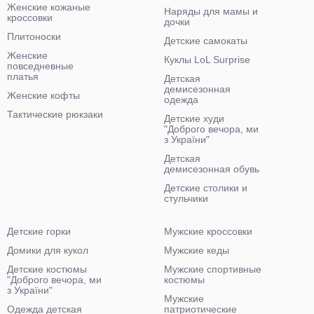
Женские кожаные
Наряды для мамы и
кроссовки
дочки
Плитоноски
Детские самокаты
Женские
Куклы LoL Surprise
повседневные
платья
Детская
демисезонная
Женские кофты
одежда
Тактические рюкзаки
Детские худи
"Доброго вечора, ми
з України"
Детская
демисезонная обувь
Детские столики и
стульчики
Детские горки
Мужские кроссовки
Домики для кукол
Мужские кеды
Детские костюмы
Мужские спортивные
"Доброго вечора, ми
костюмы
з України"
Мужские
Одежда детская
патриотические