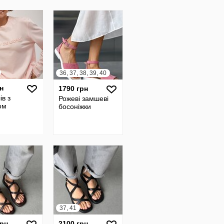
36, 37, 38, 39, 40
н
1790 грн
ів з
Рожеві замшеві
ом
босоніжки
37, 41
грн
2100 грн