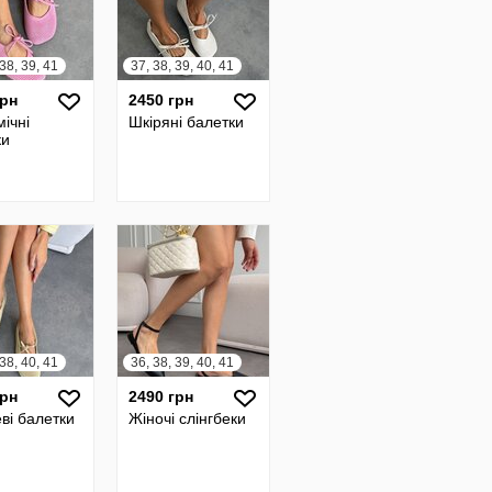
 38, 39, 41
37, 38, 39, 40, 41
грн
2450 грн
ічні
Шкіряні балетки
ки
 38, 40, 41
36, 38, 39, 40, 41
грн
2490 грн
ві балетки
Жіночі слінгбеки