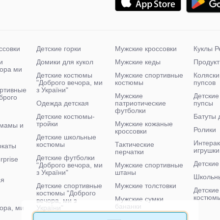
ссовки
Детские горки
Мужские кроссовки
Куклы Р
и
Домики для кукол
Мужские кеды
Продукт
чора ми
Детские костюмы
Мужские спортивные
Коляски
"Доброго вечора, ми
костюмы
пупсов
ртивные
з України"
Мужские
Детские
брого
Одежда детская
патриотические
пупсы
футболки
Детские костюмы-
Батуты 
тройки
Мужские кожаные
 мамы и
Ролики
кроссовки
Детские школьные
Интера
костюмы
Тактические
окаты
игрушки
перчатки
Детские футболки
rprise
Детские
"Доброго вечора, ми
Мужские спортивные
з України"
штаны
Школьн
ая
Детские спортивные
Мужские толстовки
Детские
костюмы "Доброго
костюм
Мужские сумки
вечора, ми з
бананки
ора, ми
України"
Мужские тактические