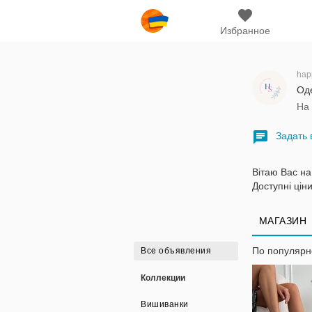
Избранное
hap
Оде
На
Задать 
Вітаю Вас на
Доступні ціни!
МАГАЗИН
По популяр
Все объявления
Коллекции
Вишиванки