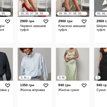
35, 36, 37, 38, 39, 40, 41
35, 36, 37, 38, 39, 40, 41
35, 36, 37, 38, 39, 40, 41
2900 грн
2900 грн
2900 
рні
Червоні замшеві
Класичні замшеві
Шкірян
флі
туфлі
туфлі
туфлі
S, M, L
S, M
S
1350 грн
940 грн
940 гр
овка у
Жіноча вітровка
Жіноча сукня
Сукня 