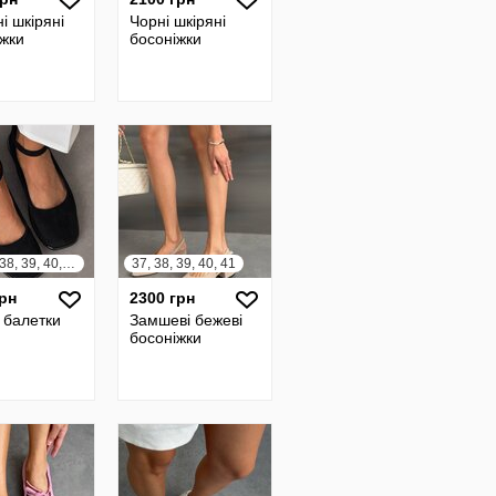
і шкіряні
Чорні шкіряні
іжки
босоніжки
36, 37, 38, 39, 40, 41
37, 38, 39, 40, 41
грн
2300 грн
 балетки
Замшеві бежеві
босоніжки