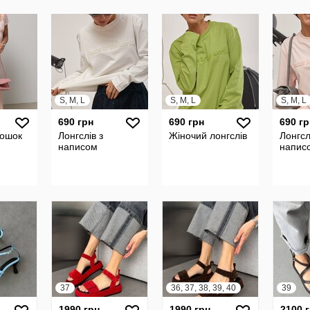
S, M, L
S, M, L
S, M, L
690 грн
690 грн
690 гр
рошок
Лонгслів з
Жіночий лонгслів
Лонгсл
написом
напис
37
36, 37, 38, 39, 40
39
1990 грн
1990 грн
2100 