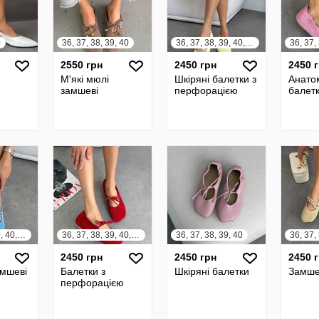
0
36, 37, 38, 39, 40
36, 37, 38, 39, 40, 41
36, 37,
2550 грн
2450 грн
2450 
М'які мюлі
Шкіряні балетки з
Анатом
замшеві
перфорацією
балет
36, 37, 38, 39, 40, 41
36, 37, 38, 39, 40, 41
36, 37, 38, 39, 40
36, 37,
2450 грн
2450 грн
2450 
амшеві
Балетки з
Шкіряні балетки
Замше
перфорацією