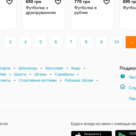
650 грн
770 грн
695 г
Футболка з
Футболка в
Футбо
драпіруванням
рубчик
3
4
5
6
7
8
9
10
→
Поддер
 туфли
•
Шлепанцы
•
Кроссовки
•
Кеды
•
юбки
•
Шорты
•
Штаны
•
Сарафаны
•
Час
плекты
•
Спортивные костюмы
•
Рубашки, блузки
•
Слу
Укр
сетях
Будьте всегда на связи с помощью п