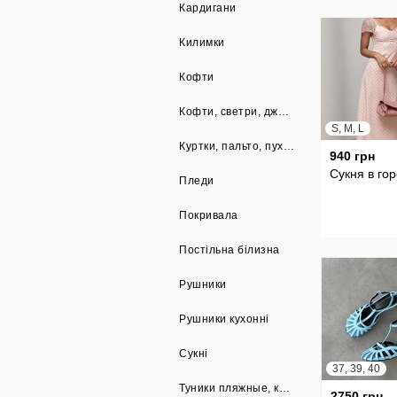
Кардигани
Килимки
Кофти
Кофти, светри, джемпера, світшоти
S, M, L
Куртки, пальто, пуховики
940 грн
Сукня в го
Пледи
Покривала
Постільна білизна
Рушники
Рушники кухонні
Сукні
37, 39, 40
Туники пляжные, купальники
2750 грн