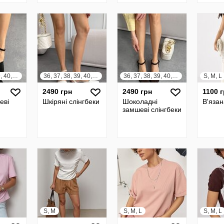
36, 37, 38, 39, 40, 41
36, 37, 38, 39, 40, 41
36, 37, 38, 39, 40, 41
S, M, L
2490 грн
2490 грн
1100 
еві
Шкіряні слінгбеки
Шоколадні
В'язан
замшеві слінгбеки
S, M
S, M, L
S, M, L