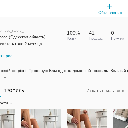
Объявление
piness_stoore_
100%
41
0
сса (Одесская область)
Рейтинг
Продажи
Покупки
 сайте
4 года 2 месяца
вопрос
 своїй сторінці! Пропоную Вам одяг та домашній текстиль. Великий 
 ...
ПРОФИЛЬ
ности