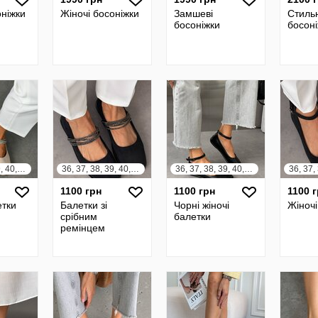
оніжки
Жіночі босоніжки
Замшеві
Стильн
босоніжки
босон
36, 37, 38, 39, 40, 41
36, 37, 38, 39, 40, 41
36, 37, 38, 39, 40, 41
1100 грн
1100 грн
1100 
етки
Балетки зі
Чорні жіночі
Жіночі
срібним
балетки
ремінцем