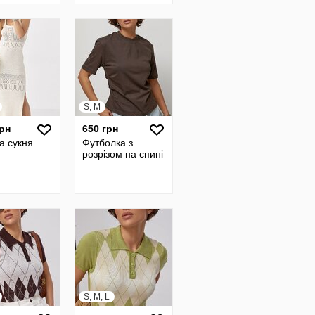
S, M
грн
650 грн
а сукня
Футболка з
розрізом на спині
S, M, L