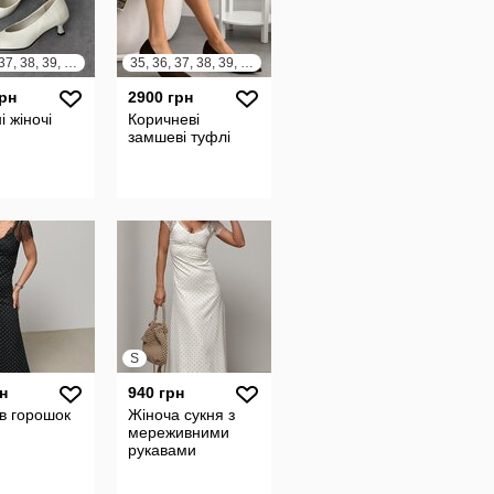
35, 36, 37, 38, 39, 40, 41
35, 36, 37, 38, 39, 40, 41
грн
2900 грн
і жіночі
Коричневі
замшеві туфлі
S
н
940 грн
в горошок
Жіноча сукня з
мереживними
рукавами