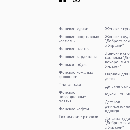
Женские куртки
Женские кро
Женские спортивные
Женские худ
костюмы
"Доброго ве
з України"
Женские платья
Женские спо
Женские кардиганы
костюмы "До
вечора, ми з
Женская обувь
України"
Женские кожаные
Наряды для
кроссовки
дочки
Плитоноски
Детские сам
Женские
Куклы LoL Su
повседневные
платья
Детская
демисезонн
Женские кофты
одежда
Тактические рюкзаки
Детские худи
"Доброго веч
з України"