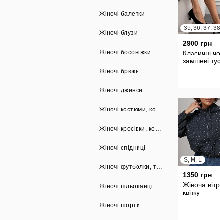
Жіночі балетки
Жіночі блузи
2900 грн
Жіночі босоніжки
Класичні чо
замшеві ту
Жіночі брюки
Жіночі джинси
Жіночі костюми, комбінезони
Жіночі кросівки, кеди, мокасини
Жіночі спідниці
S, M, L
Жіночі футболки, топи, майки
1350 грн
Жіноча вітр
Жіночі шльопанці
квітку
Жіночі шорти