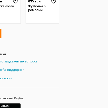
рн
695 грн
лка-Поло
Футболка з
ромбами
жка
то задаваемые вопросы
жба поддержки
аинский
риложений Клубка