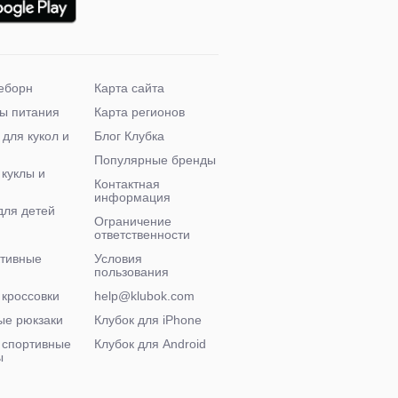
еборн
Карта сайта
ы питания
Карта регионов
 для кукол и
Блог Клубка
Популярные бренды
 куклы и
Контактная
информация
для детей
Ограничение
ответственности
ктивные
Условия
пользования
 кроссовки
help@klubok.com
ые рюкзаки
Клубок для iPhone
 спортивные
Клубок для Android
ы