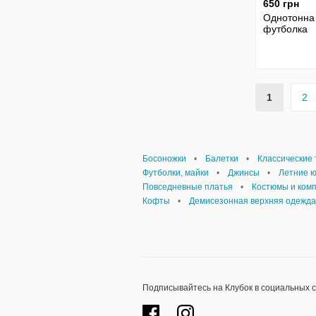
650 грн
Однотонна
футболка
1
2
Босоножки
•
Балетки
•
Классические
Футболки, майки
•
Джинсы
•
Летние 
Повседневные платья
•
Костюмы и ком
Кофты
•
Демисезонная верхняя одежда
Подписывайтесь на Клубок в социальных 