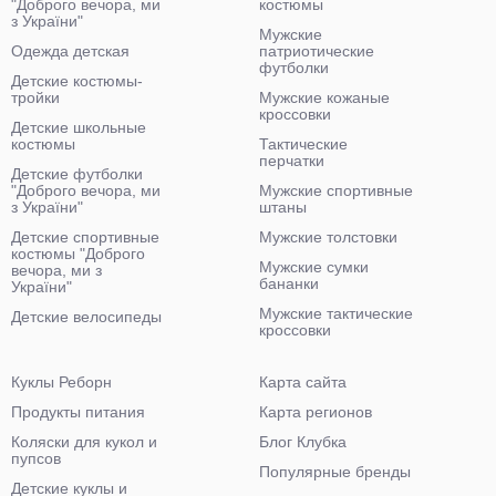
"Доброго вечора, ми
костюмы
з України"
Мужские
Одежда детская
патриотические
футболки
Детские костюмы-
тройки
Мужские кожаные
кроссовки
Детские школьные
костюмы
Тактические
перчатки
Детские футболки
"Доброго вечора, ми
Мужские спортивные
з України"
штаны
Детские спортивные
Мужские толстовки
костюмы "Доброго
Мужские сумки
вечора, ми з
бананки
України"
Мужские тактические
Детские велосипеды
кроссовки
Куклы Реборн
Карта сайта
Продукты питания
Карта регионов
Коляски для кукол и
Блог Клубка
пупсов
Популярные бренды
Детские куклы и