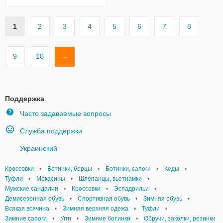
1
2
3
4
5
6
7
8
9
10
→
Поддержка
Часто задаваемые вопросы
Служба поддержки
Украинский
Кроссовки
•
Ботинки, берцы
•
Ботинки, сапоги
•
Кеды
•
Туфли
•
Мокасины
•
Шлепанцы, вьетнамки
•
Мужские сандалии
•
Кроссовки
•
Эспадрильи
•
Демисезонная обувь
•
Спортивная обувь
•
Зимняя обувь
•
Всякая всячина
•
Зимняя верхняя одежа
•
Туфли
•
Зимние сапоги
•
Угги
•
Зимние ботинки
•
Обручи, заколки, резинки