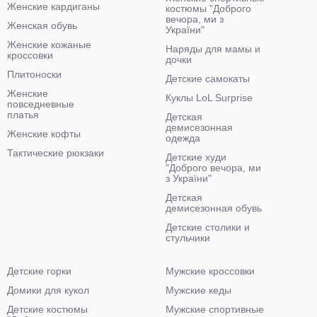
Женские кардиганы
костюмы "Доброго
вечора, ми з
Женская обувь
України"
Женские кожаные
Наряды для мамы и
кроссовки
дочки
Плитоноски
Детские самокаты
Женские
Куклы LoL Surprise
повседневные
платья
Детская
демисезонная
Женские кофты
одежда
Тактические рюкзаки
Детские худи
"Доброго вечора, ми
з України"
Детская
демисезонная обувь
Детские столики и
стульчики
Детские горки
Мужские кроссовки
Домики для кукол
Мужские кеды
Детские костюмы
Мужские спортивные