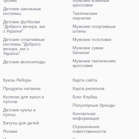
тройки
Мужские кожаные
кроссовки
Детские школьные
костюмы
Тактические
перчатки
Детские футболки
"Доброго вечора, ми
Мужские спортивные
з України"
штаны
Детские спортивные
Мужские толстовки
костюмы "Доброго
Мужские сумки
вечора, ми з
бананки
України"
Мужские тактические
Детские велосипеды
кроссовки
Куклы Реборн
Карта сайта
Продукты питания
Карта регионов
Коляски для кукол и
Блог Клубка
пупсов
Популярные бренды
Детские куклы и
Контактная
пупсы
информация
Батуты для детей
Ограничение
Ролики
ответственности