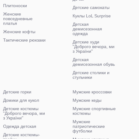
Плитоноски
Детские самокаты
Женские
Куклы LoL Surprise
повседневные
платья
Детская
демисезонная
Женские кофты
одежда
Тактические рюкзаки
Детские худи
"Доброго вечора, ми
з України"
Детская
демисезонная обувь
Детские столики и
стульчики
Детские горки
Мужские кроссовки
Домики для кукол
Мужские кеды
Детские костюмы
Мужские спортивные
"Доброго вечора, ми
костюмы
з України"
Мужские
Одежда детская
патриотические
футболки
Детские костюмы-