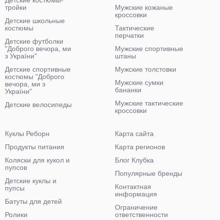
тройки
Мужские кожаные
кроссовки
Детские школьные
костюмы
Тактические
перчатки
Детские футболки
"Доброго вечора, ми
Мужские спортивные
з України"
штаны
Детские спортивные
Мужские толстовки
костюмы "Доброго
Мужские сумки
вечора, ми з
бананки
України"
Мужские тактические
Детские велосипеды
кроссовки
Куклы Реборн
Карта сайта
Продукты питания
Карта регионов
Коляски для кукол и
Блог Клубка
пупсов
Популярные бренды
Детские куклы и
Контактная
пупсы
информация
Батуты для детей
Ограничение
Ролики
ответственности