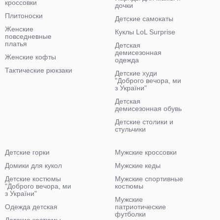
кроссовки
дочки
Плитоноски
Детские самокаты
Женские
Куклы LoL Surprise
повседневные
платья
Детская
демисезонная
Женские кофты
одежда
Тактические рюкзаки
Детские худи
"Доброго вечора, ми
з України"
Детская
демисезонная обувь
Детские столики и
стульчики
Детские горки
Мужские кроссовки
Домики для кукол
Мужские кеды
Детские костюмы
Мужские спортивные
"Доброго вечора, ми
костюмы
з України"
Мужские
Одежда детская
патриотические
футболки
Детские костюмы-