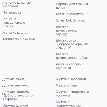
Женские кожаные
Наряды для мамы и
кроссовки
дочки
Плитоноски
Детские самокаты
Женские
Куклы LoL Surprise
повседневные
платья
Детская
демисезонная
Женские кофты
одежда
Тактические рюкзаки
Детские худи
"Доброго вечора, ми
з України"
Детская
демисезонная обувь
Детские столики и
стульчики
Детские горки
Мужские кроссовки
Домики для кукол
Мужские кеды
Детские костюмы
Мужские спортивные
"Доброго вечора, ми
костюмы
з України"
Мужские
Одежда детская
патриотические