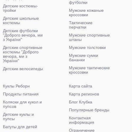
футболки
Детские костюмы-
тройки
Мужские кожаные
кроссовки
Детские школьные
костюмы
Тактические
перчатки
Детские футболки
"Доброго вечора, ми
Мужские спортивные
з України"
штаны
Детские спортивные
Мужские толстовки
костюмы "Доброго
Мужские сумки
вечора, ми з
бананки
України"
Мужские тактические
Детские велосипеды
кроссовки
Куклы Реборн
Карта сайта
Продукты питания
Карта регионов
Коляски для кукол и
Блог Клубка
пупсов
Популярные бренды
Детские куклы и
Контактная
пупсы
информация
Батуты для детей
Ограничение