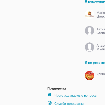
Я рекоменд
Marke
shop.
Тать
Степ
Андр
Майб
Я не реком
ирин
Поддержка
Часто задаваемые вопросы
Служба поддержки