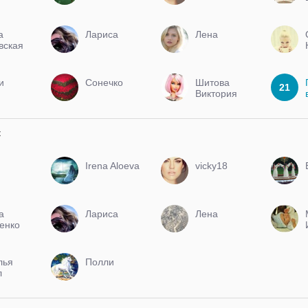
а
Лариса
Лена
вская
и
Сонечко
Шитова
21
Виктория
к
Irena Aloeva
vicky18
а
Лариса
Лена
енко
лья
Полли
л