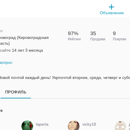
Объявление
ия
97%
35
9
овоград (Кировоградская
Рейтинг
Продажи
Покупки
асть)
 сайте
14 лет 3 месяца
вопрос
вой почтой каждый день! Укрпочтой вторник, среда, четверг и субо
ПРОФИЛЬ
ик
laperla
vicky18