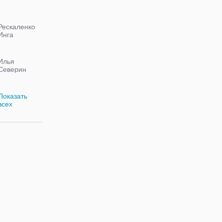
Рескаленко
Инга
Илья
Северин
Показать
всех