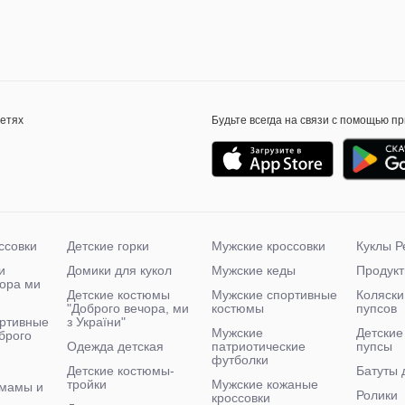
сетях
Будьте всегда на связи с помощью п
ссовки
Детские горки
Мужские кроссовки
Куклы Р
и
Домики для кукол
Мужские кеды
Продукт
чора ми
Детские костюмы
Мужские спортивные
Коляски
"Доброго вечора, ми
костюмы
пупсов
ртивные
з України"
Мужские
Детские
брого
Одежда детская
патриотические
пупсы
футболки
Детские костюмы-
Батуты 
тройки
Мужские кожаные
 мамы и
Ролики
кроссовки