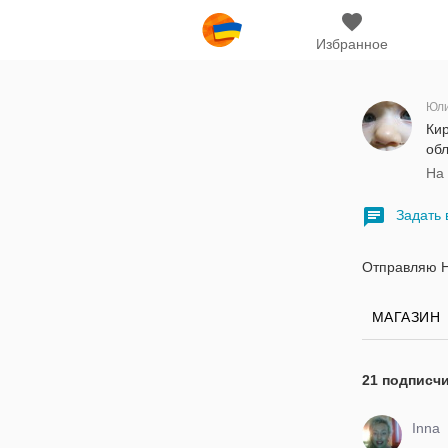
Избранное
Юл
Кир
обл
На
Задать 
Отправляю Но
МАГАЗИН
21 подписч
Inna