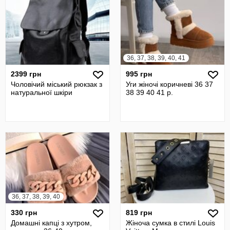
36, 37, 38, 39, 40, 41
2399 грн
995 грн
Чоловічий міський рюкзак з
Уги жіночі коричневі 36 37
натуральної шкіри
38 39 40 41 р.
36, 37, 38, 39, 40
330 грн
819 грн
Домашні капці з хутром,
Жіноча сумка в стилі Louis