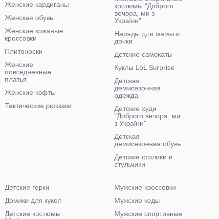
Женские кардиганы
костюмы "Доброго
вечора, ми з
Женская обувь
України"
Женские кожаные
Наряды для мамы и
кроссовки
дочки
Плитоноски
Детские самокаты
Женские
Куклы LoL Surprise
повседневные
платья
Детская
демисезонная
Женские кофты
одежда
Тактические рюкзаки
Детские худи
"Доброго вечора, ми
з України"
Детская
демисезонная обувь
Детские столики и
стульчики
Детские горки
Мужские кроссовки
Домики для кукол
Мужские кеды
Детские костюмы
Мужские спортивные