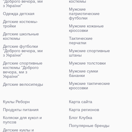
"Доброго вечора, ми
костюмы
з України"
Мужские
Одежда детская
патриотические
футболки
Детские костюмы-
тройки
Мужские кожаные
кроссовки
Детские школьные
костюмы
Тактические
перчатки
Детские футболки
"Доброго вечора, ми
Мужские спортивные
з України"
штаны
Детские спортивные
Мужские толстовки
костюмы "Доброго
Мужские сумки
вечора, ми з
бананки
України"
Мужские тактические
Детские велосипеды
кроссовки
Куклы Реборн
Карта сайта
Продукты питания
Карта регионов
Коляски для кукол и
Блог Клубка
пупсов
Популярные бренды
Детские куклы и