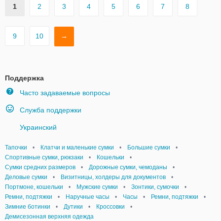
1
2
3
4
5
6
7
8
9
10
→
Поддержка
Часто задаваемые вопросы
Служба поддержки
Украинский
Тапочки
•
Клатчи и маленькие сумки
•
Большие сумки
•
Спортивные сумки, рюкзаки
•
Кошельки
•
Сумки средних размеров
•
Дорожные сумки, чемоданы
•
Деловые сумки
•
Визитницы, холдеры для документов
•
Портмоне, кошельки
•
Мужские сумки
•
Зонтики, сумочки
•
Ремни, подтяжки
•
Наручные часы
•
Часы
•
Ремни, подтяжки
•
Зимние ботинки
•
Дутики
•
Кроссовки
•
Демисезонная верхняя одежда