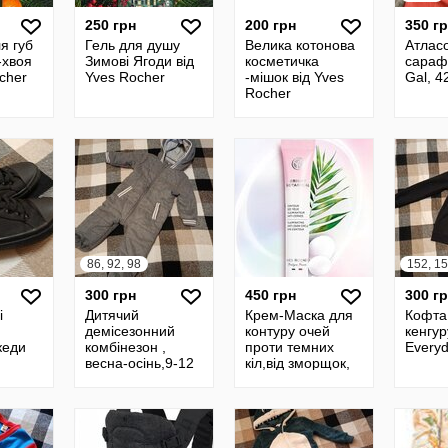
250 грн
200 грн
350 г
я губ
Гель для душу
Велика котонова
Атлас
-хвоя
Зимові Ягоди від
косметичка
сараф
cher
Yves Rocher
-мішок від Yves
Gal, 4
Rocher
86, 92, 98
152, 1
300 грн
450 грн
300 г
і
Дитячий
Крем-Маска для
Кофта
демісезонний
контуру очей
кенгу
кеди
комбінезон ,
проти темних
Every
весна-осінь,9-12
кіл,від зморщок,
міс.
пігментації Bright
Botanique
YvesRocher