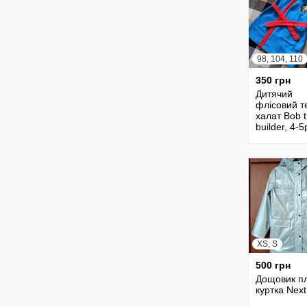
98, 104, 110
350 грн
Дитячий
флісовий т
халат Bob 
builder, 4-5
110cm
XS, S
500 грн
Дощовик п
куртка Next