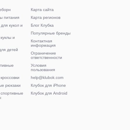
еборн
Карта сайта
ы питания
Карта регионов
 для кукол и
Блог Клубка
Популярные бренды
 куклы и
Контактная
информация
для детей
Ограничение
ответственности
ктивные
Условия
пользования
 кроссовки
help@klubok.com
ые рюкзаки
Клубок для iPhone
 спортивные
Клубок для Android
ы