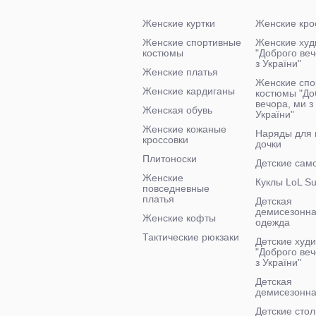
Женские куртки
Женские кро
Женские спортивные
Женские худ
костюмы
"Доброго ве
з України"
Женские платья
Женские спо
Женские кардиганы
костюмы "До
вечора, ми з
Женская обувь
України"
Женские кожаные
Наряды для
кроссовки
дочки
Плитоноски
Детские сам
Женские
Куклы LoL Su
повседневные
платья
Детская
демисезонн
Женские кофты
одежда
Тактические рюкзаки
Детские худи
"Доброго веч
з України"
Детская
демисезонна
Детские стол