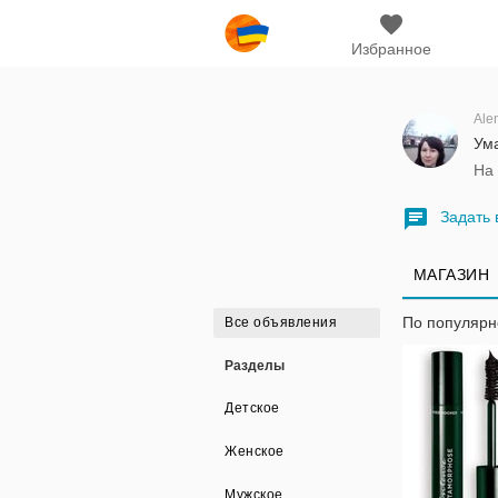
Избранное
Ума
На
Задать 
МАГАЗИН
По популяр
Все объявления
Разделы
Детское
Женское
Мужское