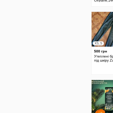
Oxylane,14
152cm
XS, S
500 грн
Утеплені б
під шкіру Z