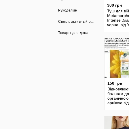
300 грн
Рукоделие
Туш для вій
Metamorph
Intense ,5м
Спорт, активный отдых
чорна ,від 
Rocher
Товары для дома
150 грн
Відновлюю
бальзам дл
органічною
арнікою від
Rocher