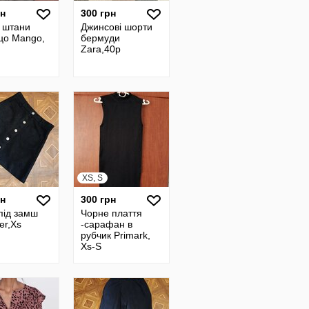
рн
300 грн
 штани
Джинсові шорти
цо Mango,
бермуди
Zara,40р
XS, S
рн
300 грн
під замш
Чорне плаття
er,Xs
-сарафан в
рубчик Primark,
Xs-S