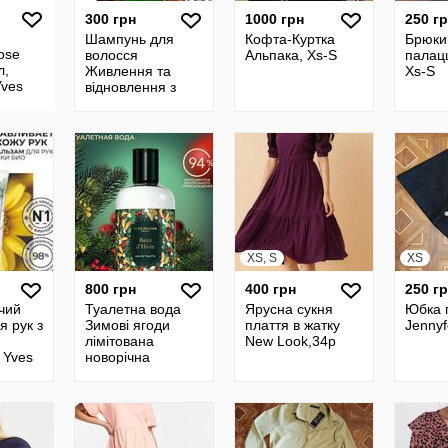
300 грн
1000 грн
250 г
Шампунь для
Кофта-Куртка
Брюки
ose
волосся
Альпака, Xs-S
палац
л,
Живлення та
Xs-S
Yves
відновлення з
жожоба від Yves
Rocher
XS, S
XS
800 грн
400 грн
250 г
чий
Туалетна вода
Ярусна сукня
Юбка 
я рук з
Зимові ягоди
плаття в жатку
Jennyf
лімітована
New Look,34p
 Yves
новорічна
колекція від Yves
Rocher