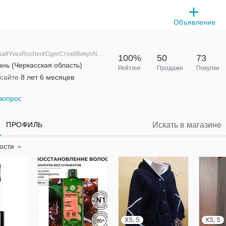
Объявление
Alena#YvesRocher#ОдягСток#ВикупNext
100%
50
73
нь (Черкасская область)
Рейтинг
Продажи
Покупки
 сайте
8 лет 6 месяцев
вопрос
ПРОФИЛЬ
ности
XS, S
XS, S