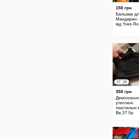
150 грн
Бальзам дл
Мандарин 
від Yves Ro
37, 38
350 грн
Демісезонн
утеплені
текстильні 
Be,37.5p