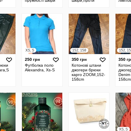
6-
пружності шкіри
шкіри,проти
ліміто
та проти зморщок
пігментації
колекц
Lift pro
BrightBotaniqueYve
ягоди 
ColageYvesRocher
Roche
XS, S
152, 158
152, 1
250 грн
350 грн
350 г
рюки
Футболка поло
Котонові штани
Котон
ara,S
Alexandra, Xs-S
джогери брюки
джоге
карго ZOOM,152-
Denim
158cm
158cm
XS, S