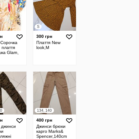
S
рн
300 грн
-Сорочка
Плаття New
 плаття
look,M
шка Glam,
40
134, 140
рн
400 грн
 джинси
Джинси брюки
ри
карго Marks&
ляжні
Spencer,140cm