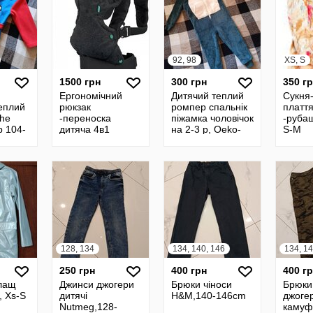
92, 98
XS, S
1500 грн
300 грн
350 г
Ергономічний
Дитячий теплий
Сукня
еплий
рюкзак
ромпер спальнік
плаття
the
-переноска
піжамка чоловічок
-руба
p 104-
дитяча 4в1
на 2-3 р, Oeko-
S-M
4варіанти носіння
tex 98cm
Infantino Flip
128, 134
134, 140, 146
134, 1
250 грн
400 грн
400 г
лащ
Джинси джогери
Брюки чіноси
Брюки
, Xs-S
дитячі
H&M,140-146cm
джоге
Nutmeg,128-
камуф