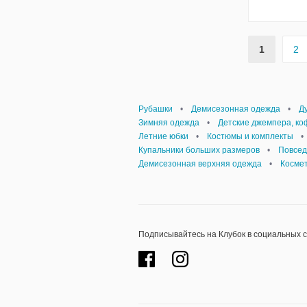
1
2
Рубашки
•
Демисезонная одежда
•
Д
Зимняя одежда
•
Детские джемпера, к
Летние юбки
•
Костюмы и комплекты
•
Купальники больших размеров
•
Повсед
Демисезонная верхняя одежда
•
Косме
Подписывайтесь на Клубок в социальных 