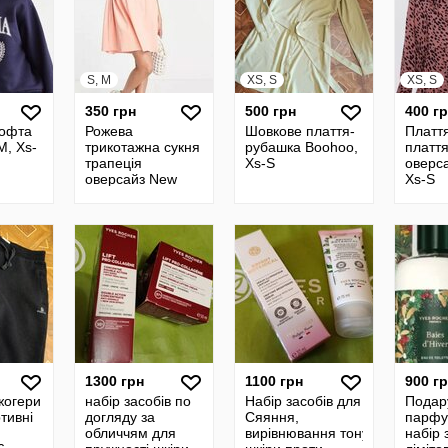
S, M
XS, S
XS, S
350 грн
500 грн
400 г
кофта
Рожева
Шовкове плаття-
Платт
M, Xs-
трикотажна сукня
рубашка Boohoo,
плаття
трапеція
Xs-S
оверса
оверсайз New
Xs-S
Look,36p
1300 грн
1100 грн
900 г
жогери
набір засобів по
Набір засобів для
Подар
тивні
догляду за
Сяяння,
парфу
обличчям для
вирівнювання тону
набір 