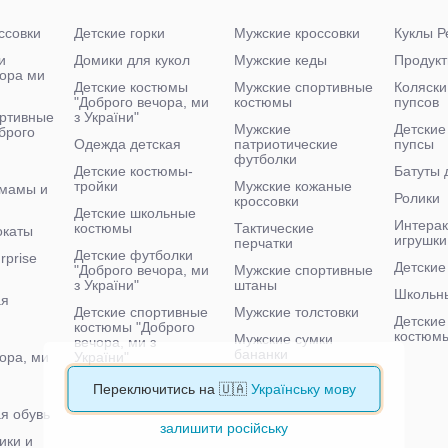
ссовки
Детские горки
Мужские кроссовки
Куклы Р
и
Домики для кукол
Мужские кеды
Продукт
чора ми
Детские костюмы
Мужские спортивные
Коляски
"Доброго вечора, ми
костюмы
пупсов
ртивные
з України"
Мужские
Детские
брого
Одежда детская
патриотические
пупсы
футболки
Детские костюмы-
Батуты 
тройки
Мужские кожаные
 мамы и
Ролики
кроссовки
Детские школьные
Интера
костюмы
Тактические
окаты
игрушки
перчатки
Детские футболки
rprise
Детские
"Доброго вечора, ми
Мужские спортивные
з України"
штаны
Школьн
ая
Детские спортивные
Мужские толстовки
Детские
костюмы "Доброго
костюм
Мужские сумки
вечора, ми з
бананки
ора, ми
України"
Мужские тактические
Детские велосипеды
Переключитись на 🇺🇦
Українську мову
кроссовки
я обувь
залишити російську
ики и