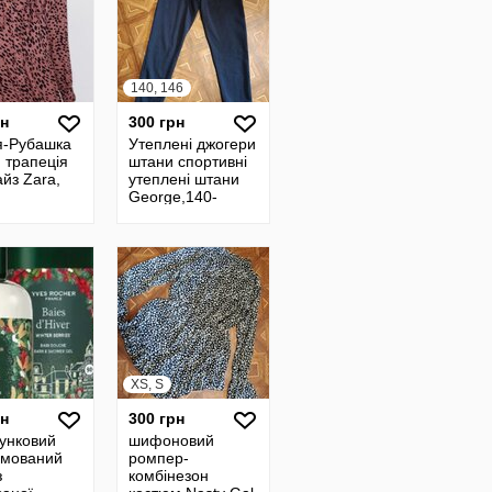
140, 146
рн
300 грн
я-Рубашка
Утеплені джогери
 трапеція
штани спортивні
йз Zara,
утеплені штани
George,140-
146cm
XS, S
рн
300 грн
унковий
шифоновий
мований
ромпер-
з
комбінезон