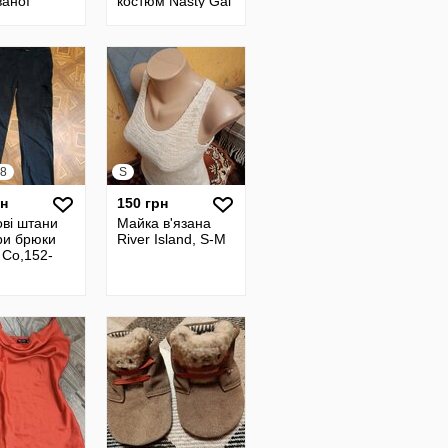
ваної
костюм Nasty Gal
ії Зимові
Collection,S-M
Yves
r
58
S
рн
150 грн
ові штани
Майка в'язана
ри брюки
River Island, S-M
 Co,152-