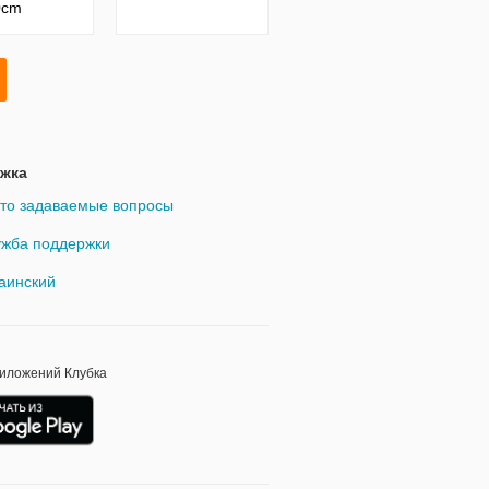
0cm
жка
то задаваемые вопросы
жба поддержки
аинский
риложений Клубка