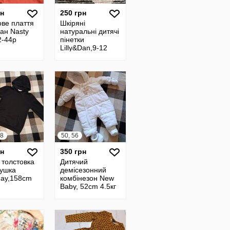
рн
250 грн
ове плаття
Шкіряні
ан Nasty
натуральні дитячі
2-44p
пінетки
Lilly&Dan,9-12
міс.
58
50, 56
рн
350 грн
 толстовка
Дитячий
рушка
демісезонний
day,158cm
комбінезон New
Baby, 52cm 4.5кг