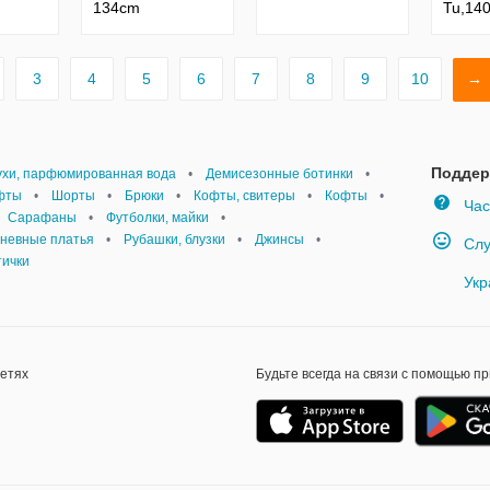
134cm
Tu,14
3
4
5
6
7
8
9
10
→
Поддер
ухи, парфюмированная вода
•
Демисезонные ботинки
•
офты
•
Шорты
•
Брюки
•
Кофты, свитеры
•
Кофты
•
Час
Сарафаны
•
Футболки, майки
•
невные платья
•
Рубашки, блузки
•
Джинсы
•
Слу
тички
Укр
сетях
Будьте всегда на связи с помощью п