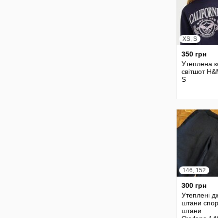
XS, S
350 грн
Утеплена 
світшот H&
S
146, 152
300 грн
Утеплені д
штани спор
штани