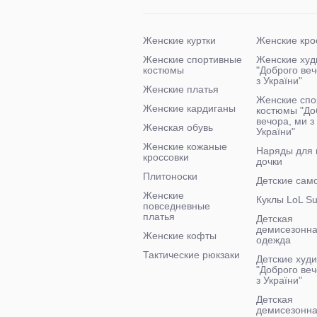
Женские куртки
Женские кро
Женские спортивные
Женские худ
костюмы
"Доброго ве
з України"
Женские платья
Женские спо
Женские кардиганы
костюмы "До
вечора, ми з
Женская обувь
України"
Женские кожаные
Наряды для
кроссовки
дочки
Плитоноски
Детские сам
Женские
Куклы LoL Su
повседневные
платья
Детская
демисезонн
Женские кофты
одежда
Тактические рюкзаки
Детские худи
"Доброго веч
з України"
Детская
демисезонна