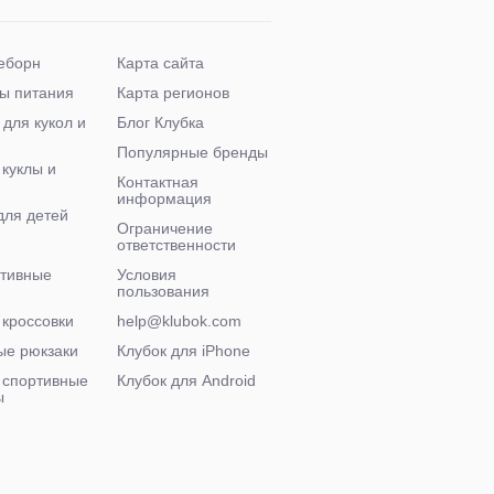
еборн
Карта сайта
ы питания
Карта регионов
 для кукол и
Блог Клубка
Популярные бренды
 куклы и
Контактная
информация
для детей
Ограничение
ответственности
ктивные
Условия
пользования
 кроссовки
help@klubok.com
ые рюкзаки
Клубок для iPhone
 спортивные
Клубок для Android
ы