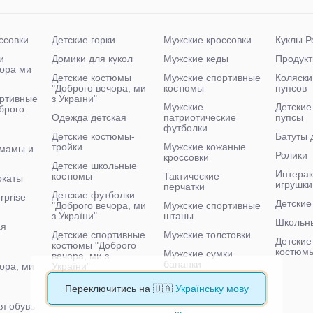
ссовки
Детские горки
Мужские кроссовки
Куклы Р
и
Домики для кукол
Мужские кеды
Продукт
чора ми
Детские костюмы
Мужские спортивные
Коляски
"Доброго вечора, ми
костюмы
пупсов
ртивные
з України"
Мужские
Детские
брого
Одежда детская
патриотические
пупсы
футболки
Детские костюмы-
Батуты 
тройки
Мужские кожаные
 мамы и
Ролики
кроссовки
Детские школьные
Интера
костюмы
Тактические
окаты
игрушки
перчатки
Детские футболки
rprise
Детские
"Доброго вечора, ми
Мужские спортивные
з України"
штаны
Школьн
ая
Детские спортивные
Мужские толстовки
Детские
костюмы "Доброго
костюм
Мужские сумки
вечора, ми з
бананки
ора, ми
України"
Мужские тактические
Детские велосипеды
Переключитись на 🇺🇦
Українську мову
кроссовки
я обувь