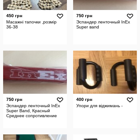
450 грн
750 грн
Масажні тапочки ,розмір
Эспандер ленточный InEx
36-38
Super вand
750 грн
400 грн
Эспандер ленточный InEx
Упори для віджимань -
Super Band, Красный
Среднее сопротивление