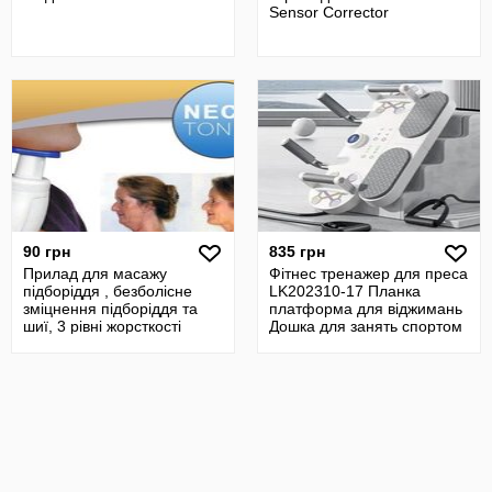
Sensor Corrector
90 грн
835 грн
Прилад для масажу
Фітнес тренажер для преса
підборіддя , безболісне
LK202310-17 Планка
зміцнення підборіддя та
платформа для віджимань
шиї, 3 рівні жорсткості
Дошка для занять спортом