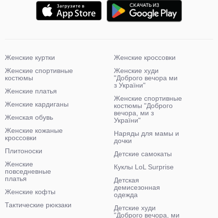
Женские куртки
Женские кроссовки
Женские спортивные
Женские худи
костюмы
"Доброго вечора ми
з України"
Женские платья
Женские спортивные
Женские кардиганы
костюмы "Доброго
вечора, ми з
Женская обувь
України"
Женские кожаные
Наряды для мамы и
кроссовки
дочки
Плитоноски
Детские самокаты
Женские
Куклы LoL Surprise
повседневные
платья
Детская
демисезонная
Женские кофты
одежда
Тактические рюкзаки
Детские худи
"Доброго вечора, ми