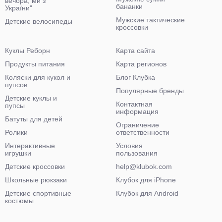
вечора, ми з
бананки
України"
Мужские тактические
Детские велосипеды
кроссовки
Куклы Реборн
Карта сайта
Продукты питания
Карта регионов
Коляски для кукол и
Блог Клубка
пупсов
Популярные бренды
Детские куклы и
Контактная
пупсы
информация
Батуты для детей
Ограничение
Ролики
ответственности
Интерактивные
Условия
игрушки
пользования
Детские кроссовки
help@klubok.com
Школьные рюкзаки
Клубок для iPhone
Детские спортивные
Клубок для Android
костюмы