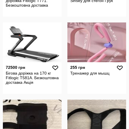
дорожка Fitlogic T771.
Sinsey для стегон і рук
Безкоштовна доставка
72500 грн
255 грн
Бігова доріжка на 170 кг
Тренажер для мышц
Fitlogic T581A. Безкоштовна
доставка Акція