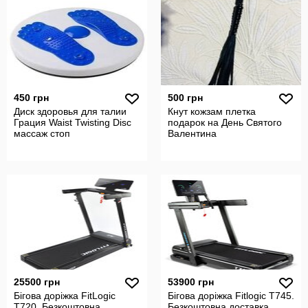
450 грн
500 грн
Диск здоровья для талии
Кнут кожзам плетка
Грация Waist Twisting Disc
подарок на День Святого
массаж стоп
Валентина
25500 грн
53900 грн
Бігова доріжка FitLogic
Бігова доріжка Fitlogic T745.
T720. Безкоштовна
Безкоштовна доставка