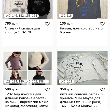
140, 146, 152, 158, 164
110, 116
780 грн
130 грн
Стильний світшот для
Реглан, лонг coloredd на 5-
хлопців 140-170
6 років
128, 134, 140, 146, 152, 158, 164
146, 152
580 грн
350 грн
128-164р лонгслів для
Дитячий лонгслів реглан із
дівчинки бавовна еластан
принтом Міккі Мауса для
на змійці підлітковий мокко,
дівчинки OVS 11-12 років,
шоколад, молочний, капуч
146 - 152 см Молочний