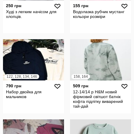
250 грн
155 грн
Худі з легким начісом для
Водолазка рубчик мустанг
хлопців.
кольори розміри
122, 128, 134, 146
158, 164
790 грн
509 грн
Набор двойка для
12-14/14 р H&M новий
мальчиков
фірмовий світшот батнік
кофта підлітку виварений
тай-дай