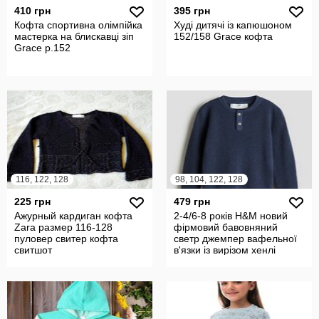
410 грн
395 грн
Кофта спортивна олімпійка
Худі дитячі із капюшоном
мастерка на блискавці зіп
152/158 Grace кофта
Grace р.152
116, 122, 128
98, 104, 122, 128
225 грн
479 грн
Ажурный кардиган кофта
2-4/6-8 років H&M новий
Zara размер 116-128
фірмовий бавовняний
пуловер свитер кофта
светр джемпер вафельної
свитшот
в'язки із вирізом хенлі