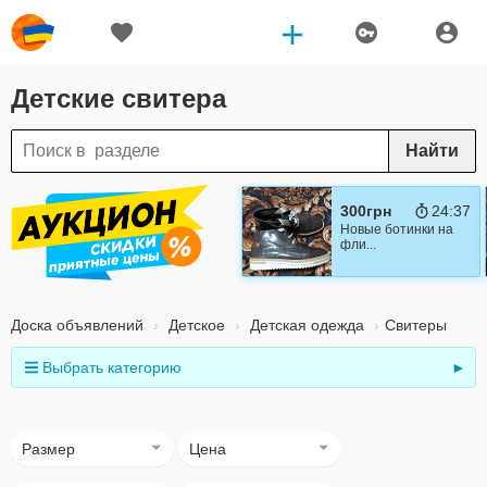
Детские свитера
Найти
300грн
24:36
Новые ботинки на
фли...
Доска объявлений
Детское
Детская одежда
Свитеры
Выбрать категорию
►
Размер
Цена