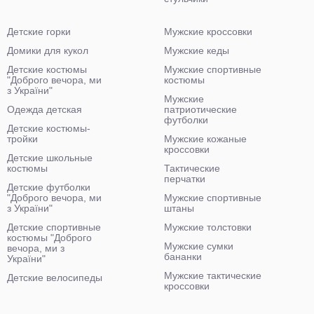
Детские горки
Мужские кроссовки
Домики для кукол
Мужские кеды
Детские костюмы
Мужские спортивные
"Доброго вечора, ми
костюмы
з України"
Мужские
Одежда детская
патриотические
футболки
Детские костюмы-
тройки
Мужские кожаные
кроссовки
Детские школьные
костюмы
Тактические
перчатки
Детские футболки
"Доброго вечора, ми
Мужские спортивные
з України"
штаны
Детские спортивные
Мужские толстовки
костюмы "Доброго
Мужские сумки
вечора, ми з
бананки
України"
Мужские тактические
Детские велосипеды
кроссовки