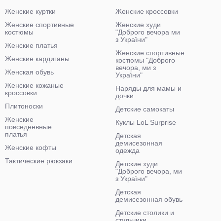
Женские куртки
Женские кроссовки
Женские спортивные
Женские худи
костюмы
"Доброго вечора ми
з України"
Женские платья
Женские спортивные
Женские кардиганы
костюмы "Доброго
вечора, ми з
Женская обувь
України"
Женские кожаные
Наряды для мамы и
кроссовки
дочки
Плитоноски
Детские самокаты
Женские
Куклы LoL Surprise
повседневные
платья
Детская
демисезонная
Женские кофты
одежда
Тактические рюкзаки
Детские худи
"Доброго вечора, ми
з України"
Детская
демисезонная обувь
Детские столики и
стульчики