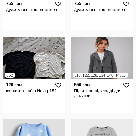
755 грн
755 грн
Дуже класні трендові поло
Дуже класні трендові поло
152
116, 122, 128, 134, 140, 146, 152
120 грн
550 грн
кардиган набір Next р152
Піджак на підкладці для
дівчинки