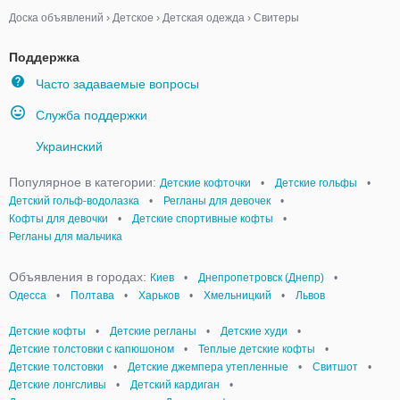
Доска объявлений
›
Детское
›
Детская одежда
›
Свитеры
Поддержка
Часто задаваемые вопросы
Служба поддержки
Украинский
Популярное в категории:
Детские кофточки
•
Детские гольфы
•
Детский гольф-водолазка
•
Регланы для девочек
•
Кофты для девочки
•
Детские спортивные кофты
•
Регланы для мальчика
Объявления в городах:
Киев
•
Днепропетровск (Днепр)
•
Одесса
•
Полтава
•
Харьков
•
Хмельницкий
•
Львов
Детские кофты
•
Детские регланы
•
Детские худи
•
Детские толстовки с капюшоном
•
Теплые детские кофты
•
Детские толстовки
•
Детские джемпера утепленные
•
Свитшот
•
Детские лонгсливы
•
Детский кардиган
•