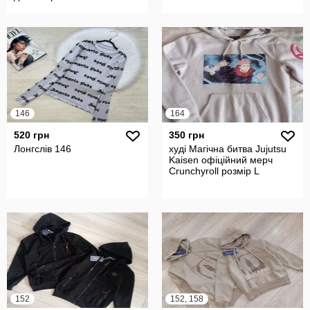
146
164
520 грн
350 грн
Лонгслів 146
худі Магічна битва Jujutsu
Kaisen офіційний мерч
Crunchyroll розмір L
152
152, 158