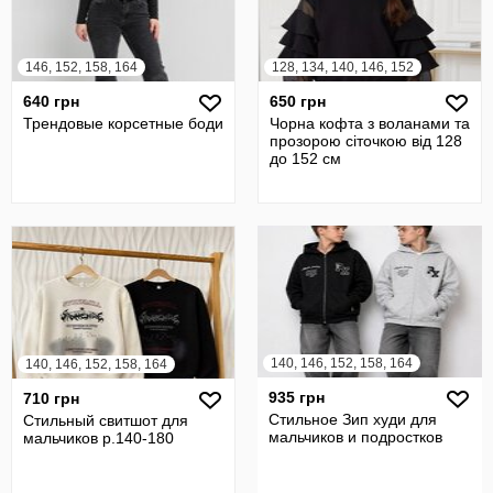
146, 152, 158, 164
128, 134, 140, 146, 152
640 грн
650 грн
Трендовые корсетные боди
Чорна кофта з воланами та
прозорою сіточкою від 128
до 152 см
140, 146, 152, 158, 164
140, 146, 152, 158, 164
935 грн
710 грн
Стильное Зип худи для
Стильный свитшот для
мальчиков и подростков
мальчиков р.140-180