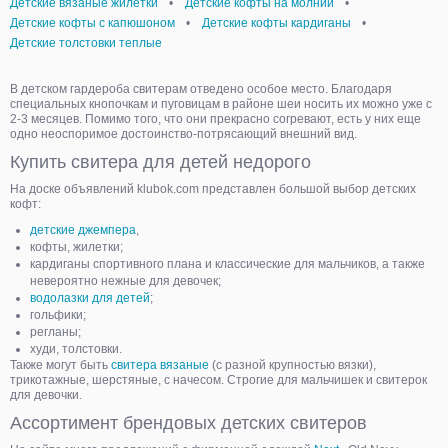
Детские вязаные жилетки
•
Детские кофты на молнии
•
Детские кофты с капюшоном
•
Детские кофты кардиганы
•
Детские толстовки теплые
В детском гардероба свитерам отведено особое место. Благодаря
специальных кнопочкам и пуговицам в районе шеи носить их можно уже с
2-3 месяцев. Помимо того, что они прекрасно согревают, есть у них еще
одно неоспоримое достоинство-потрясающий внешний вид.
Купить свитера для детей недорого
На доске объявлений klubok.com представлен большой выбор детских
кофт:
детские джемпера
,
кофты, жилетки;
кардиганы спортивного плана и классические для мальчиков, а также
невероятно нежные для девочек;
водолазки для детей
;
гольфики;
регланы;
худи, толстовки.
Также могут быть
свитера вязаные
(с разной крупностью вязки),
трикотажные, шерстяные, с начесом. Строгие для мальчишек и свитерок
для девочки.
Ассортимент брендовых детских свитеров