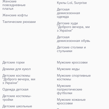
Женские
Куклы LoL Surprise
повседневные
платья
Детская
демисезонная
Женские кофты
одежда
Тактические рюкзаки
Детские худи
"Доброго вечора, ми
з України"
Детская
демисезонная обувь
Детские столики и
стульчики
Детские горки
Мужские кроссовки
Домики для кукол
Мужские кеды
Детские костюмы
Мужские спортивные
"Доброго вечора, ми
костюмы
з України"
Мужские
Одежда детская
патриотические
футболки
Детские костюмы-
тройки
Мужские кожаные
кроссовки
Детские школьные