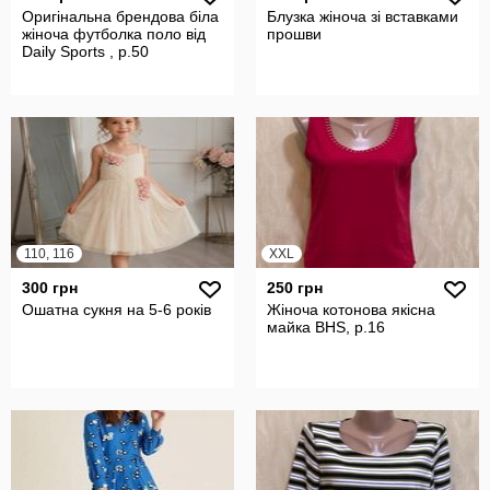
Оригінальна брендова біла
Блузка жіноча зі вставками
жіноча футболка поло від
прошви
Daily Sports , р.50
110, 116
XXL
300 грн
250 грн
Ошатна сукня на 5-6 років
Жіноча котонова якісна
майка BHS, р.16