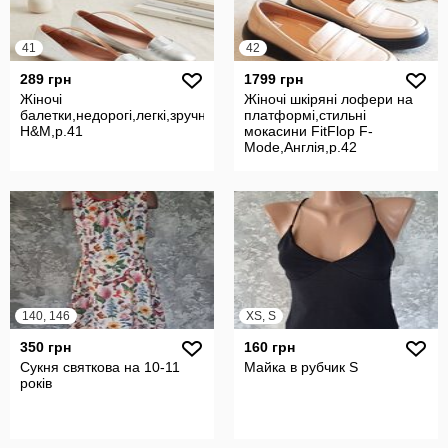
41
42
289 грн
1799 грн
Жіночі
Жіночі шкіряні лофери на
балетки,недорогі,легкі,зручні
платформі,стильні
H&M,р.41
мокасини FitFlop F-
Mode,Англія,р.42
140, 146
XS, S
350 грн
160 грн
Сукня святкова на 10-11
Майка в рубчик S
років