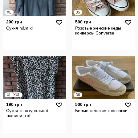
XL
35
200 грн
500 грн
Сукня h&m xl
Розовые женские кеды
конверсы Converse
XL, XXL
36
190 грн
500 грн
Сукня із натуральної
Белые женские кроссовки
тканини р.xl