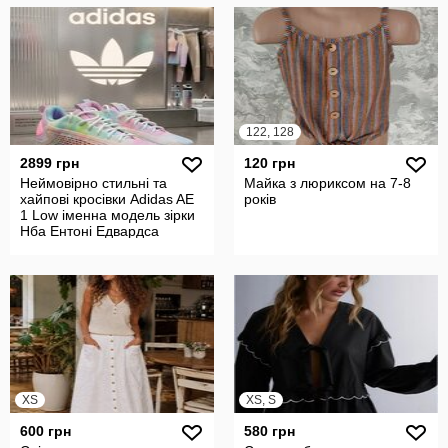
122, 128
2899 грн
120 грн
Неймовірно стильні та
Майка з люриксом на 7-8
хайпові кросівки Adidas AE
років
1 Low іменна модель зірки
Нба Ентоні Едвардса
XS
XS, S
600 грн
580 грн