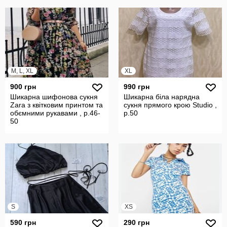
M, L, XL
XL
900 грн
990 грн
Шикарна шифонова сукня
Шикарна біла нарядна
Zara з квітковим принтом та
сукня прямого крою Studio ,
обємними рукавами , р.46-
р.50
50
S
XS
590 грн
290 грн