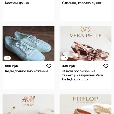
Костюм двійка
Стильна, коротка сукня
36
37
550 грн
439 грн
Кеды,полностью кожаные
Жіночі босоніжки на
танкетці,натуральні Vera
Pelle,Італія,р.37