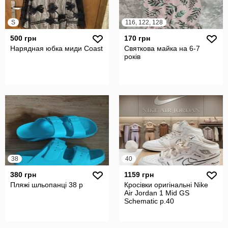
S
116, 122, 128
500 грн
170 грн
Нарядная юбка миди Coast
Святкова майка на 6-7
років
38
40
380 грн
1159 грн
Пляжі шльопанці 38 р
Кросівки оригінальні Nike
Air Jordan 1 Mid GS
Schematic р.40