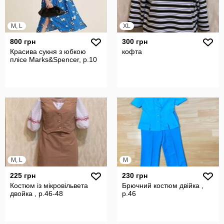
M, L
XL
800 грн
300 грн
Красива сукня з юбкою
кофта
плісе Marks&Spencer, р.10
M, L
M
225 грн
230 грн
Костюм із мікровільвета
Брючний костюм двійка ,
двойка , р.46-48
р.46