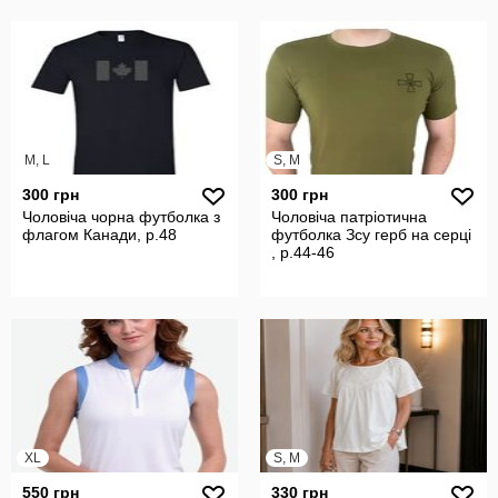
M, L
S, M
300 грн
300 грн
Чоловіча чорна футболка з
Чоловіча патріотична
флагом Канади, р.48
футболка Зсу герб на серці
, р.44-46
XL
S, M
550 грн
330 грн