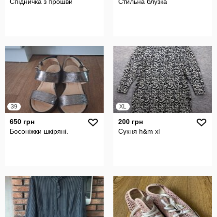
Спідничка з прошви
Стильна блузка
39
XL
650 грн
200 грн
Босоніжки шкіряні.
Сукня h&m xl