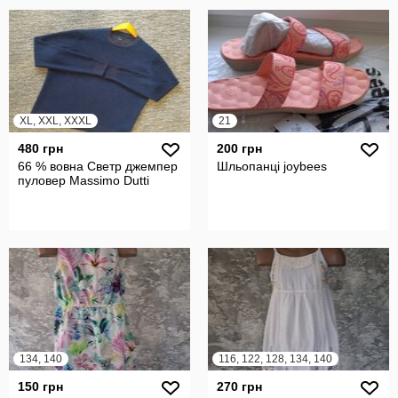
XL, XXL, XXXL
21
480 грн
200 грн
66 % вовна Светр джемпер
Шльопанці joybees
пуловер Massimo Dutti
134, 140
116, 122, 128, 134, 140
150 грн
270 грн