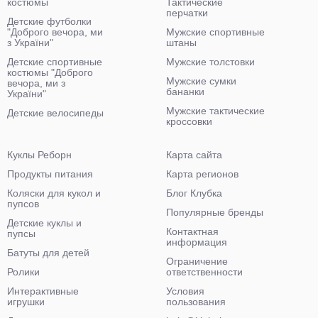
костюмы
Тактические
перчатки
Детские футболки
"Доброго вечора, ми
Мужские спортивные
з України"
штаны
Детские спортивные
Мужские толстовки
костюмы "Доброго
Мужские сумки
вечора, ми з
бананки
України"
Мужские тактические
Детские велосипеды
кроссовки
Куклы Реборн
Карта сайта
Продукты питания
Карта регионов
Коляски для кукол и
Блог Клубка
пупсов
Популярные бренды
Детские куклы и
Контактная
пупсы
информация
Батуты для детей
Ограничение
Ролики
ответственности
Интерактивные
Условия
игрушки
пользования