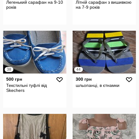
Легенький сарафан на 9-10
Літній сарафан з вишивкою
років
на 7-9 років
38
44
500 грн
300 грн
Текстильні туфлі від
шльопанці, в єтнамки
Skechers