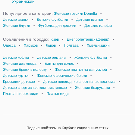
Украинский
Популярное в категории:
Женские трусики Donella
•
Детские шапки
•
Детские футболки
•
Детские платья
•
Женские блузки
•
Футболка для девочки
•
Детские гольфы
Объявления в городах:
Киев
•
Днепропетровск (Днепр)
•
Одесса
•
Харьков
•
Львов
•
Полтава
•
Хмельницкий
Детские кофты
•
Детские регланы
•
Женские футболки
•
Женские джемпера
•
Банты для волос
•
Женские брюки в полоску
•
Женские платья на выпускной
•
Детские куртки
•
Женские классические брюки
•
Кроссовки детские
•
Детские новогодние спортивные костюмы
•
Детские спортивные костюмы мягкие
•
Женские безрукавки
•
Платья в горох миди
•
Платья миди
Подписывайтесь на Клубок в социальных сетях