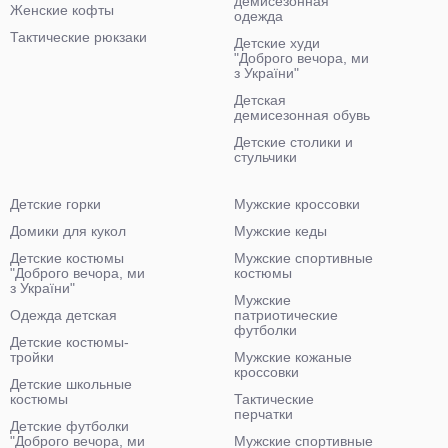
демисезонная
Женские кофты
одежда
Тактические рюкзаки
Детские худи
"Доброго вечора, ми
з України"
Детская
демисезонная обувь
Детские столики и
стульчики
Детские горки
Мужские кроссовки
Домики для кукол
Мужские кеды
Детские костюмы
Мужские спортивные
"Доброго вечора, ми
костюмы
з України"
Мужские
Одежда детская
патриотические
футболки
Детские костюмы-
тройки
Мужские кожаные
кроссовки
Детские школьные
костюмы
Тактические
перчатки
Детские футболки
"Доброго вечора, ми
Мужские спортивные