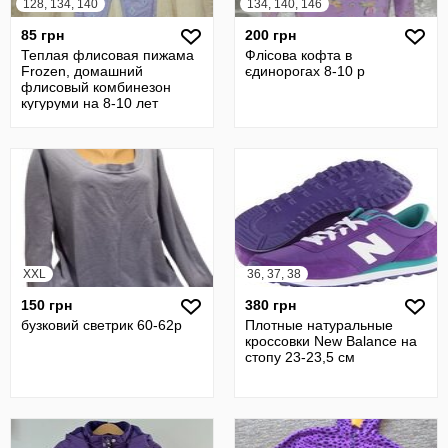
128, 134, 140
134, 140, 146
85 грн
200 грн
Теплая флисовая пижама
Флісова кофта в
Frozen, домашний
єдинорогах 8-10 р
флисовый комбинезон
кугуруми на 8-10 лет
XXL
36, 37, 38
150 грн
380 грн
бузковий светрик 60-62р
Плотные натуральные
кроссовки New Balance на
стопу 23-23,5 см