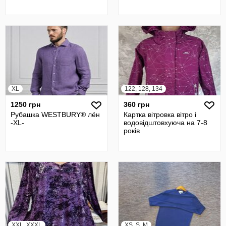
XL
122, 128, 134
1250 грн
360 грн
Рубашка WESTBURY® лён
Картка вітровка вітро і
-XL-
водовідштовхуюча на 7-8
років
XXL, XXXL
XS, S, M