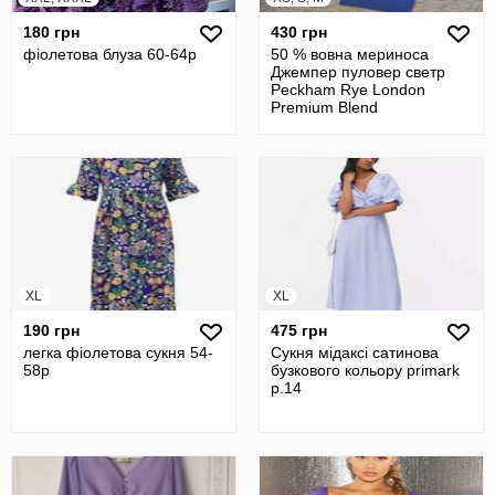
180 грн
430 грн
фіолетова блуза 60-64р
50 % вовна мериноса
Джемпер пуловер светр
Peckham Rye London
Premium Blend
XL
XL
190 грн
475 грн
легка фіолетова сукня 54-
Сукня мідаксі сатинова
58р
бузкового кольору primark
р.14