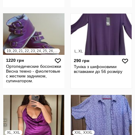
19, 20, 21, 22, 23, 24, 25, 26, 27, 28, 29, 30, 31, 32, 33, 34, 35, 36
L, XL
1220 грн
290 грн
Ортопедические босоножки
Туніка з шифоновими
Весна темно - фиолетовые
вставками до 56 розміру
с жестким задником,
супинатором.
XL, XXL
XXL, XXXL