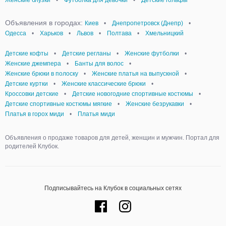
Женские блузки
•
Футболка для девочки
•
Детские гольфы
Объявления в городах:
Киев
•
Днепропетровск (Днепр)
•
Одесса
•
Харьков
•
Львов
•
Полтава
•
Хмельницкий
Детские кофты
•
Детские регланы
•
Женские футболки
•
Женские джемпера
•
Банты для волос
•
Женские брюки в полоску
•
Женские платья на выпускной
•
Детские куртки
•
Женские классические брюки
•
Кроссовки детские
•
Детские новогодние спортивные костюмы
•
Детские спортивные костюмы мягкие
•
Женские безрукавки
•
Платья в горох миди
•
Платья миди
Объявления о продаже товаров для детей, женщин и мужчин. Портал для
родителей Клубок.
Подписывайтесь на Клубок в социальных сетях