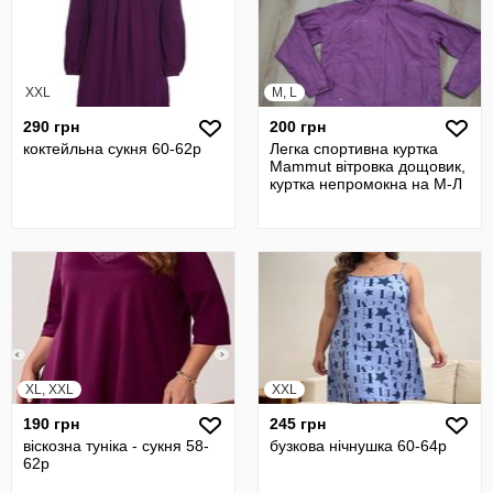
XXL
M, L
290 грн
200 грн
коктейльна сукня 60-62р
Легка спортивна куртка
Mammut вітровка дощовик,
куртка непромокна на М-Л
XL, XXL
XXL
190 грн
245 грн
віскозна туніка - сукня 58-
бузкова нічнушка 60-64р
62р