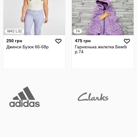
W42 L32
74
250 грн
475 грн
Джинси Бузок 66-68р
Гарнюнька жилетка Бембі
р.74