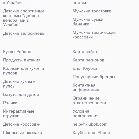
з України"
штаны
Детские спортивные
Мужские толстовки
костюмы "Доброго
Мужские сумки
вечора, ми з
бананки
України"
Мужские тактические
Детские велосипеды
кроссовки
Куклы Реборн
Карта сайта
Продукты питания
Карта регионов
Коляски для кукол и
Блог Клубка
пупсов
Популярные бренды
Детские куклы и
Контактная
пупсы
информация
Батуты для детей
Ограничение
Ролики
ответственности
Интерактивные
Условия
игрушки
пользования
Детские кроссовки
help@klubok.com
Школьные рюкзаки
Клубок для iPhone