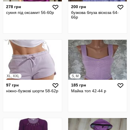
278 грн
200 грн
сукня під оксамит 56-60р
бузкова блуза віскоза 64-
66р
XL, XXL
S, M
97 грн
185 грн
ніжно-бузкові шорти 58-62р
Майка топ 42-44 р