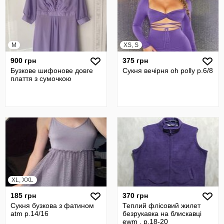
M
XS, S
900 грн
375 грн
Бузкове шифонове довге
Сукня вечірня oh polly р.6/8
плаття з сумочкою
XL, XXL
185 грн
370 грн
Сукня бузкова з фатином
Теплий флісовий жилет
atm р.14/16
безрукавка на блискавці
ewm , р.18-20