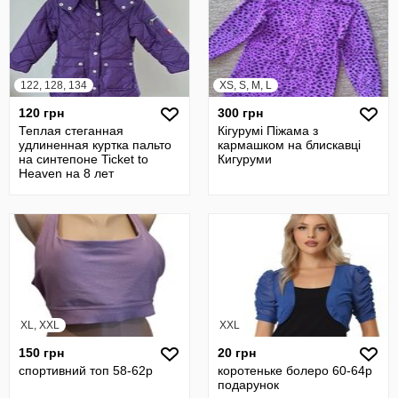
122, 128, 134
XS, S, M, L
120 грн
300 грн
Теплая стеганная
Кігурумі Піжама з
удлиненная куртка пальто
кармашком на блискавці
на синтепоне Ticket to
Кигуруми
Heaven на 8 лет
XL, XXL
XXL
150 грн
20 грн
спортивний топ 58-62р
коротеньке болеро 60-64р
подарунок