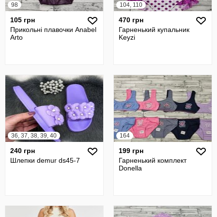
98
104, 110
105 грн
470 грн
Прикольні плавочки Anabel
Гарненький купальник
Arto
Keyzi
36, 37, 38, 39, 40
164
240 грн
199 грн
Шлепки demur ds45-7
Гарненький комплект
Donella