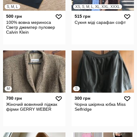
S, M, L
XS, S, M, L, XL, XXL, XXXL
500 грн
515 грн
100% вовна мериноса
Сукня міді сарафан софт
Светр джемпер пуловер
Calvin Klein
M
S
700 грн
300 грн
Жіночий вовняний піджак
Чорна шкіряна юбка Miss
фірми GERRY WEBER
Selfridge