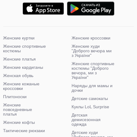
Женские куртки
Женские кроссовки
Женские спортивные
Женские худи
костюмы
"Доброго вечора ми
з України"
Женские платья
Женские спортивные
Женские кардиганы
костюмы "Доброго
вечора, ми з
Женская обувь
України"
Женские кожаные
Наряды для мамы и
кроссовки
дочки
Плитоноски
Детские самокаты
Женские
Куклы LoL Surprise
повседневные
платья
Детская
демисезонная
Женские кофты
одежда
Тактические рюкзаки
Детские худи