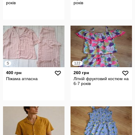
років
років
S
122
400 грн
260 грн
Піжама атласна
Літній фруктовий костюм на
6-7 років