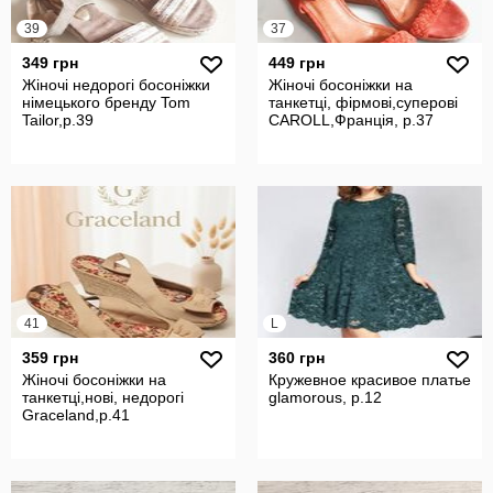
39
37
349 грн
449 грн
Жіночі недорогі босоніжки
Жіночі босоніжки на
німецького бренду Tom
танкетці, фірмові,суперові
Tailor,р.39
CAROLL,Франція, р.37
41
L
359 грн
360 грн
Жіночі босоніжки на
Кружевное красивое платье
танкетці,нові, недорогі
glamorous, р.12
Graceland,р.41