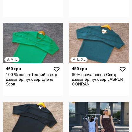
S, M, L
M, L, XL
460 грн
450 грн
100 % вовна Теплий светр
80% овеча вовна Светр
джемпер пуловер Lyle &
джемпер пуловер JASPER
Scott
CONRAN