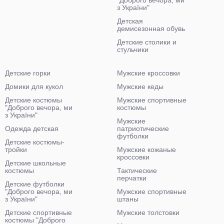
"Доброго вечора, ми
з України"
Детская
демисезонная обувь
Детские столики и
стульчики
Детские горки
Мужские кроссовки
Домики для кукол
Мужские кеды
Детские костюмы
Мужские спортивные
"Доброго вечора, ми
костюмы
з України"
Мужские
Одежда детская
патриотические
футболки
Детские костюмы-
тройки
Мужские кожаные
кроссовки
Детские школьные
костюмы
Тактические
перчатки
Детские футболки
"Доброго вечора, ми
Мужские спортивные
з України"
штаны
Детские спортивные
Мужские толстовки
костюмы "Доброго