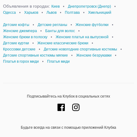
Объявления в городах:
Киев
•
Днепропетровск (Днепр)
•
Одесса
•
Харьков
•
Львов
•
Полтава
•
Хмельницкий
Детские кофты
•
Детские регланы
•
Женские футболки
•
Женские джемпера
•
Банты для волос
•
Женские брюки в полоску
•
Женские платья на выпускной
•
Детские куртки
•
Женские классические брюки
•
Кроссовки детские
•
Детские новогодние спортивные костюмы
•
Детские спортивные костюмы мягкие
•
Женские безрукавки
•
Платья в горох миди
•
Платья миди
Подписывайтесь на Клубок в социальных сетях
Будьте всегда на связи с помощью приложений Клубка