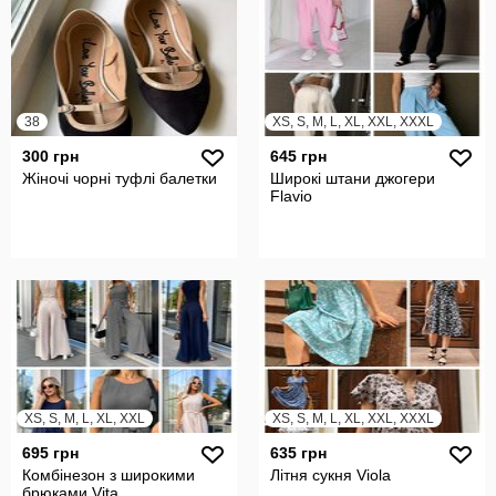
38
XS, S, M, L, XL, XXL, XXXL
300 грн
645 грн
Жіночі чорні туфлі балетки
Широкі штани джогери
Flavio
XS, S, M, L, XL, XXL
XS, S, M, L, XL, XXL, XXXL
695 грн
635 грн
Комбінезон з широкими
Літня сукня Viola
брюками Vita