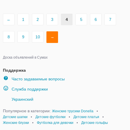
←
1
2
3
4
5
6
7
8
9
10
→
Доска объявлений в Сумах
Поддержка
Часто задаваемые вопросы
Служба поддержки
Украинский
Популярное в категории:
Женские трусики Donella
•
Детские шапки
•
Детские футболки
•
Детские платья
•
Женские блузки
•
Футболка для девочки
•
Детские гольфы