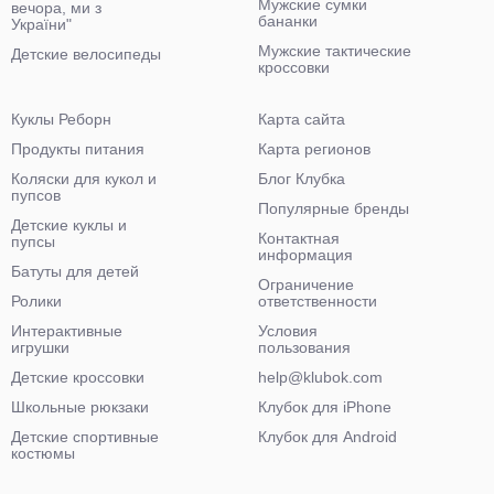
Мужские сумки
вечора, ми з
бананки
України"
Мужские тактические
Детские велосипеды
кроссовки
Куклы Реборн
Карта сайта
Продукты питания
Карта регионов
Коляски для кукол и
Блог Клубка
пупсов
Популярные бренды
Детские куклы и
Контактная
пупсы
информация
Батуты для детей
Ограничение
Ролики
ответственности
Интерактивные
Условия
игрушки
пользования
Детские кроссовки
help@klubok.com
Школьные рюкзаки
Клубок для iPhone
Детские спортивные
Клубок для Android
костюмы