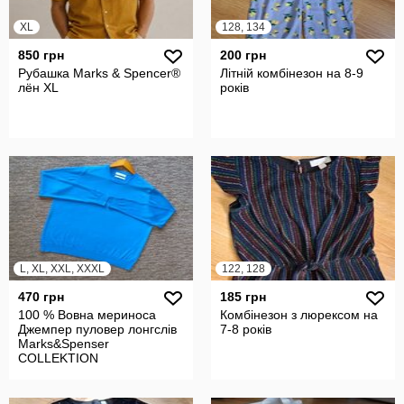
XL
128, 134
850 грн
200 грн
Рубашка Marks & Spencer®
Літній комбінезон на 8-9
лён XL
років
L, XL, XXL, XXXL
122, 128
470 грн
185 грн
100 % Вовна мериноса
Комбінезон з люрексом на
Джемпер пуловер лонгслів
7-8 років
Marks&Spenser
COLLEKTION