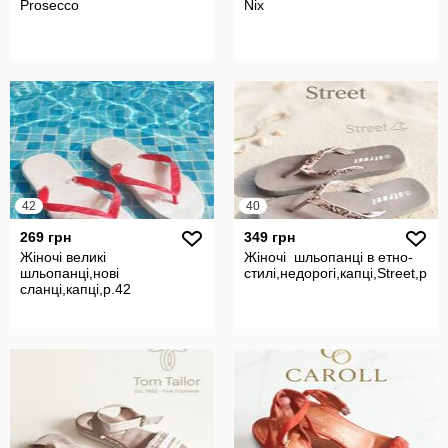
Prosecco
Nix
42
40
269 грн
349 грн
Жіночі великі
Жіночі шльопанці в етно-
шльопанці,нові
стилі,недорогі,капці,Street,р.40
сланці,капці,р.42