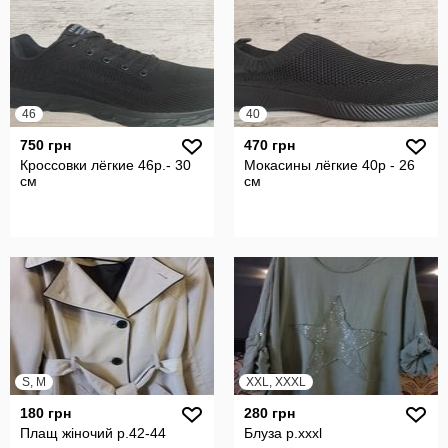
46
40
750 грн
470 грн
Кроссовки лёгкие 46р.- 30
Мокасины лёгкие 40р - 26
см
см
S, M
XXL, XXXL
180 грн
280 грн
Плащ жіночий р.42-44
Блуза р.xxxl