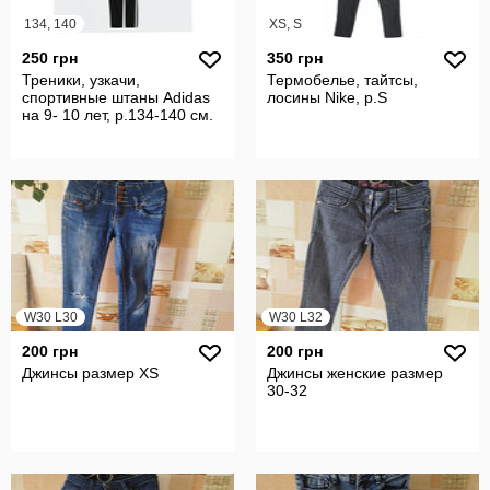
134, 140
XS, S
250 грн
350 грн
Треники, узкачи,
Термобелье, тайтсы,
спортивные штаны Adidas
лосины Nike, р.S
на 9- 10 лет, р.134-140 см.
W30 L30
W30 L32
200 грн
200 грн
Джинсы размер XS
Джинсы женские размер
30-32