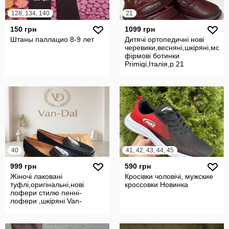
128, 134, 140
21
150 грн
1099 грн
Штаны паллацио 8-9 лет
Дитячі ортопедичні нові
черевики,весняні,шкіряні,модні
фірмові ботинки
Primigi,Італія,р.21
40
41, 42, 43, 44, 45
999 грн
590 грн
Жіночі лаковані
Кросівки чоловічі, мужские
туфлі,оригінальні,нові
кроссовки Новинка
лофери стилю пенні-
лофери ,шкіряні Van-
Dal,Англія,р.40