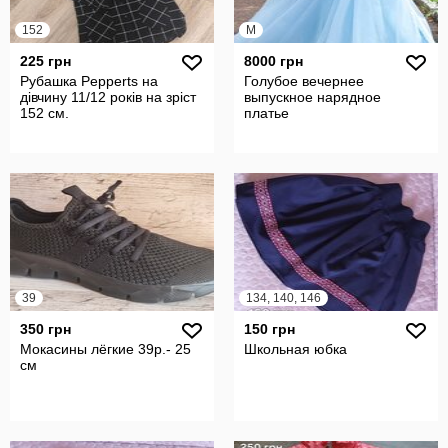
152
M
225 грн
8000 грн
Рубашка Pepperts на
Голубое вечернее
дівчину 11/12 років на зріст
выпускное нарядное
152 см.
платье
39
134, 140, 146
350 грн
150 грн
Мокасины лёгкие 39р.- 25
Школьная юбка
см