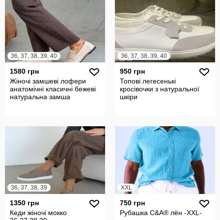
36, 37, 38, 39, 40
36, 37, 38, 39, 40
1580 грн
950 грн
Жіночі замшеві лофери
Топові легесенькі
анатомічні класичні бежеві
кросівочки з натуральної
натуральна замша
шкіри
36, 37, 38, 39
XXL
1350 грн
750 грн
Кеди жіночі мокко
Рубашка C&A® лён -XXL-