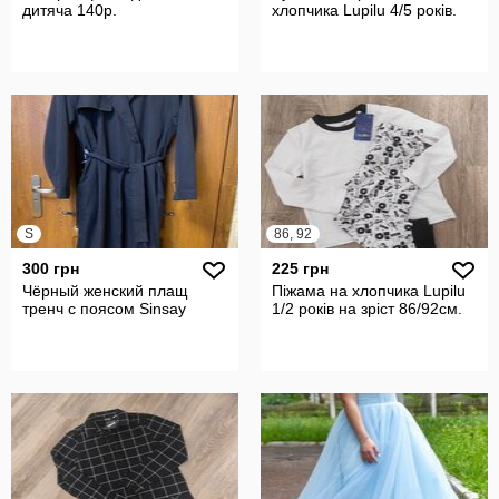
дитяча 140р.
хлопчика Lupilu 4/5 років.
S
86, 92
300 грн
225 грн
Чёрный женский плащ
Піжама на хлопчика Lupilu
тренч с поясом Sinsay
1/2 років на зріст 86/92см.