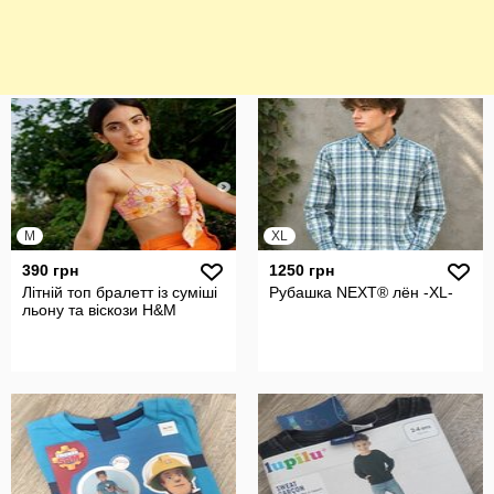
M
XL
390 грн
1250 грн
Літній топ бралетт із суміші
Рубашка NEXT® лён -XL-
льону та віскози H&M