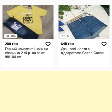
98, 104
XS, S
280 грн
645 грн
Гарний комплект Lupilu на
Джинсові шорти з
хлопчика 2 /4 р. на зріст
відворотами Cache Cache
98/104 см.