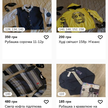
128, 134, 140
140, 146, 152, 158
350 грн
200 грн
Рубашка сорочка 11-12р
Худі світшот 158р. Н'юанс
140
110
480 грн
185 грн
Светр кофта підліткова
Рубашка з краваткою на