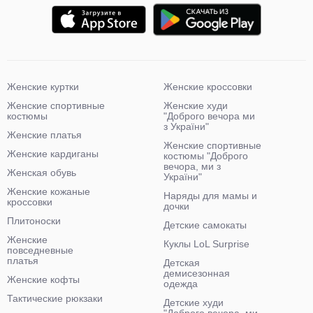
Женские куртки
Женские кроссовки
Женские спортивные
Женские худи
костюмы
"Доброго вечора ми
з України"
Женские платья
Женские спортивные
Женские кардиганы
костюмы "Доброго
вечора, ми з
Женская обувь
України"
Женские кожаные
Наряды для мамы и
кроссовки
дочки
Плитоноски
Детские самокаты
Женские
Куклы LoL Surprise
повседневные
платья
Детская
демисезонная
Женские кофты
одежда
Тактические рюкзаки
Детские худи