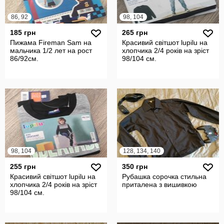
86, 92
98, 104
185 грн
265 грн
Пижама Fireman Sam на
Красивий світшот lupilu на
мальчика 1/2 лет на рост
хлопчика 2/4 років на зріст
86/92см.
98/104 см.
98, 104
128, 134, 140
255 грн
350 грн
Красивий світшот lupilu на
Рубашка сорочка стильна
хлопчика 2/4 років на зріст
приталена з вишивкою
98/104 см.