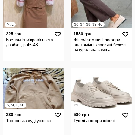
M, L
36, 37, 38, 39, 40
225 грн
1580 грн
Костюм із мікровільвета
Жіночі замшеві лофери
двойка , р.46-48
анатомічні класичні бежеві
натуральна замша
S, M, L, XL
39
230 грн
580 грн
Тепленька худі унісекс
Туфлі лофери жіночі