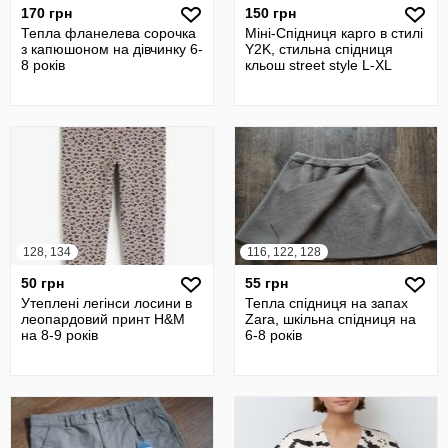
170 грн
150 грн
Тепла фланелева сорочка
Міні-Спідниця карго в стилі
з капюшоном на дівчинку 6-
Y2K, стильна спідниця
8 років
кльош street style L-XL
128, 134
116, 122, 128
50 грн
55 грн
Утеплені легінси лосини в
Тепла спідниця на запах
леопардовий принт H&M
Zara, шкільна спідниця на
на 8-9 років
6-8 років