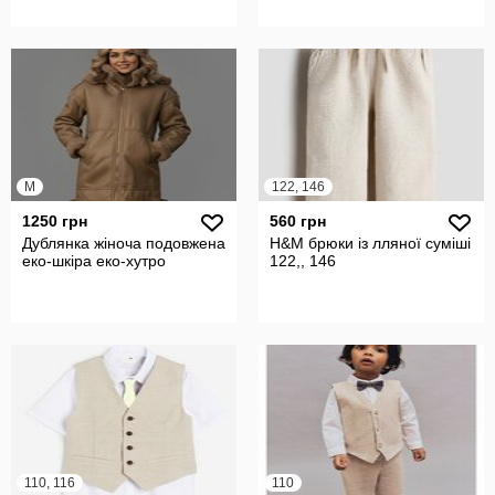
M
122, 146
1250 грн
560 грн
Дублянка жіноча подовжена
H&M брюки із лляної суміші
еко-шкіра еко-хутро
122,, 146
110, 116
110