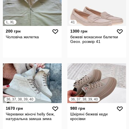
L, XL
41
200 грн
1300 грн
Чоловіча жилетка
бежеві мокасини балетки
Geox. розмір 41
36, 37, 38, 39, 40
36, 37, 38, 39, 40
1670 грн
980 грн
Черевики жіночі helly беж,
Шкіряні бежеві кеди
натуральна замша зима
кросівки