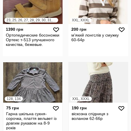
23, 25, 26, 27, 28, 29, 30, 31, 32
XXL, XXXL
1390 грн
200 грн
Ортопедические босоножки
м'який лонгслів у смужку
Ортекс т-513 улучшеного
60-64р
качества, бежевые.
128, 134
XXL, XXXL
75 грн
190 грн
Гарна шкільна сукня-
віскозна спідниця з
сорочка, плаття вельвет із
воланом 62-66р
довгим рукавом на 8-9
років