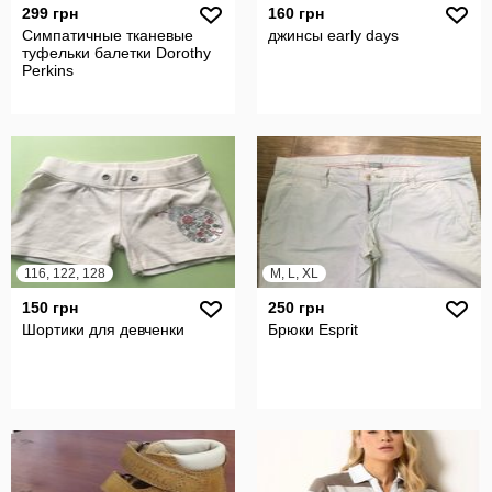
299 грн
160 грн
Симпатичные тканевые
джинсы early days
туфельки балетки Dorothy
Perkins
116, 122, 128
M, L, XL
150 грн
250 грн
Шортики для девченки
Брюки Esprit