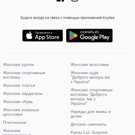
Будьте всегда на связи с помощью приложений Клубка
Женские куртки
Женские кроссовки
Женские спортивные
Женские худи
костюмы
"Доброго вечора ми
з України"
Женские платья
Женские спортивные
Женские кардиганы
костюмы "Доброго
вечора, ми з
Женская обувь
України"
Женские кожаные
Наряды для мамы и
кроссовки
дочки
Плитоноски
Детские самокаты
Женские
Куклы LoL Surprise