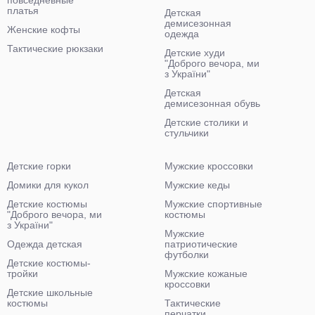
повседневные
платья
Детская
демисезонная
Женские кофты
одежда
Тактические рюкзаки
Детские худи
"Доброго вечора, ми
з України"
Детская
демисезонная обувь
Детские столики и
стульчики
Детские горки
Мужские кроссовки
Домики для кукол
Мужские кеды
Детские костюмы
Мужские спортивные
"Доброго вечора, ми
костюмы
з України"
Мужские
Одежда детская
патриотические
футболки
Детские костюмы-
тройки
Мужские кожаные
кроссовки
Детские школьные
костюмы
Тактические
перчатки