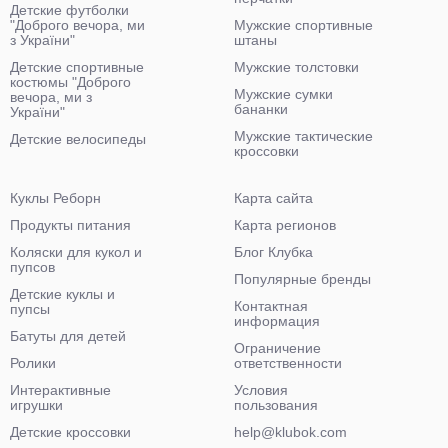
Детские футболки
"Доброго вечора, ми
Мужские спортивные
з України"
штаны
Детские спортивные
Мужские толстовки
костюмы "Доброго
Мужские сумки
вечора, ми з
бананки
України"
Мужские тактические
Детские велосипеды
кроссовки
Куклы Реборн
Карта сайта
Продукты питания
Карта регионов
Коляски для кукол и
Блог Клубка
пупсов
Популярные бренды
Детские куклы и
Контактная
пупсы
информация
Батуты для детей
Ограничение
Ролики
ответственности
Интерактивные
Условия
игрушки
пользования
Детские кроссовки
help@klubok.com