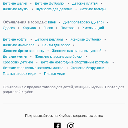
Детские шапки
•
Детские футболки
•
Детские платья
•
Женские блузки
•
Футболка для девочки
•
Детские гольфы
Объявления в городах:
Киев
•
Днепропетровск (Днепр)
•
Одесса
•
Харьков
•
Львов
•
Полтава
•
Хмельницкий
Детские кофты
•
Детские регланы
•
Женские футболки
•
Женские джемпера
•
Банты для волос
•
Женские брюки в полоску
•
Женские платья на выпускной
•
Детские куртки
•
Женские классические брюки
•
Кроссовки детские
•
Детские новогодние спортивные костюмы
•
Детские спортивные костюмы мягкие
•
Женские безрукавки
•
Платья в горох миди
•
Платья миди
Объявления о продаже товаров для детей, женщин и мужчин. Портал для
родителей Клубок.
Подписывайтесь на Клубок в социальных сетях