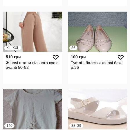
XL, XXL
36
510 грн
100 грн
Жіночі штани вільного крою
Туфлі - балетки жіночі беж
avanti 50-52
р.36
140
38, 39