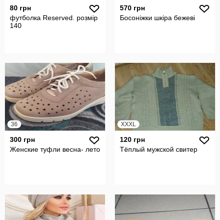
80 грн
570 грн
футболка Reserved. розмір
Босоніжки шкіра бежеві
140
36
XXXL
300 грн
120 грн
Женские туфли весна- лето
Тёплый мужской свитер