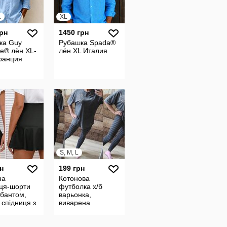
L
XL
грн
1450 грн
ка Guy
Рубашка Spada®
e® лён XL-
лён XL Италия
ранция
S, M, L
н
199 грн
на
Котонова
иця-шорти
футболка х/б
 бантом,
варьонка,
спідниця з
виварена
тими
оверсайз
ками XS
футболка George