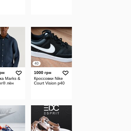
40
грн
1000 грн
ка Marks &
Кроссовки Nike
er® лён
Court Vision р40