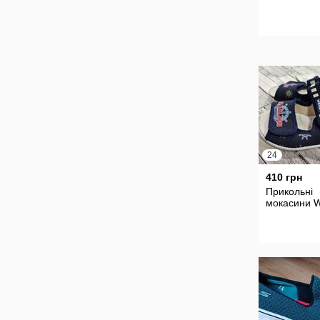
24
410 грн
Прикольні
мокасини W