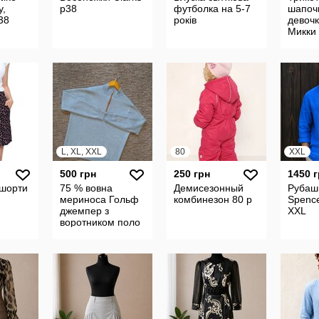
y,
р38
футболка на 5-7
шапоч
38
років
девочк
Микки
банти
L, XL, XXL
80
XXL
500 грн
250 грн
1450 
 шорти
75 % вовна
Демисезонный
Рубаш
мериноса Гольф
комбинезон 80 р
Spenc
джемпер з
XXL
воротником поло
PETER MILLAR