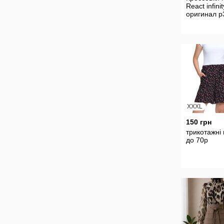
React infinit
оригинал р
XXXL
150 грн
трикотажні
до 70р