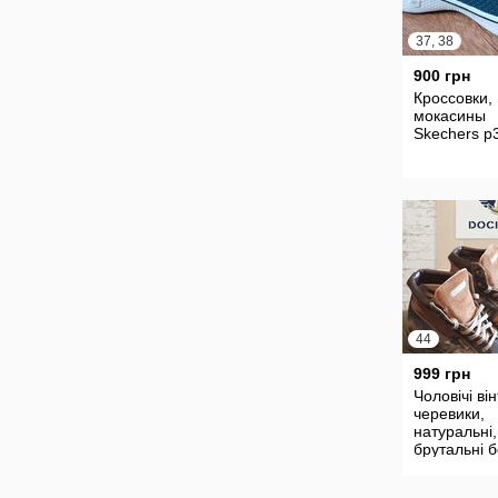
37, 38
900 грн
Кроссовки,
мокасины
Skechers р
44
999 грн
Чоловічі ві
черевики,
натуральні,
брутальні 
Dockers,р.