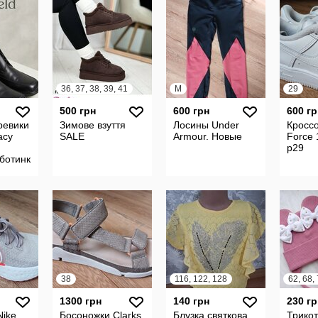
36, 37, 38, 39, 41
M
29
500 грн
600 грн
600 гр
ревики
Зимове взуття
Лосины Under
Кроссо
асу
SALE
Armour. Новые
Force 
р29
 ботинки
глія,р.44
38
116, 122, 128
1300 грн
140 грн
230 гр
Nike
Босоножки Clarks
Блузка святкова
Трико