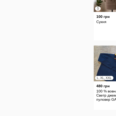
S
100 грн
Сукня
L, XL, XXL
480 грн
100 % вовн
Светр дже
пуловер G