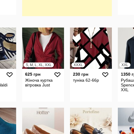
S, M, L, XL, XXL
XXXL
XXL
625 грн
230 грн
1350 
Жіноча куртка
туніка 62-66р
Рубаш
aldi
вітровка Just
Spenc
XXL