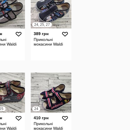
24, 25, 27
н
389 грн
ьні
Прикольні
ни Waldi
мокасини Waldi
 25
24
н
410 грн
ьні
Прикольні
ни Waldi
мокасини Waldi