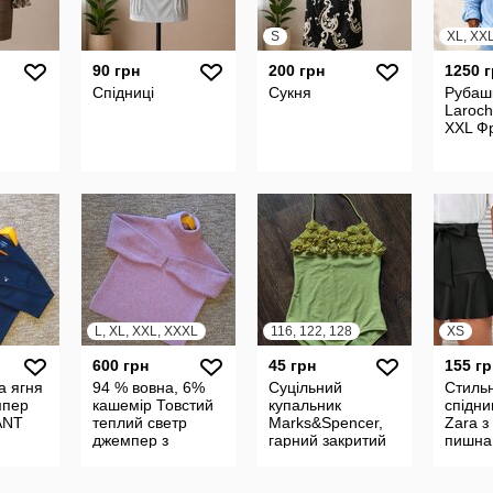
S
XL, XX
90 грн
200 грн
1250 
Спідниці
Сукня
Рубаш
Laroch
XXL Ф
L, XL, XXL, XXXL
116, 122, 128
XS
600 грн
45 грн
155 гр
а ягня
94 % вовна, 6%
Суцільний
Стиль
мпер
кашемір Товстий
купальник
спідн
ANT
теплий светр
Marks&Spencer,
Zara з
джемпер з
гарний закритий
пишна 
високим коміром
купальник на 6-8
підши
Joules
років
шорти