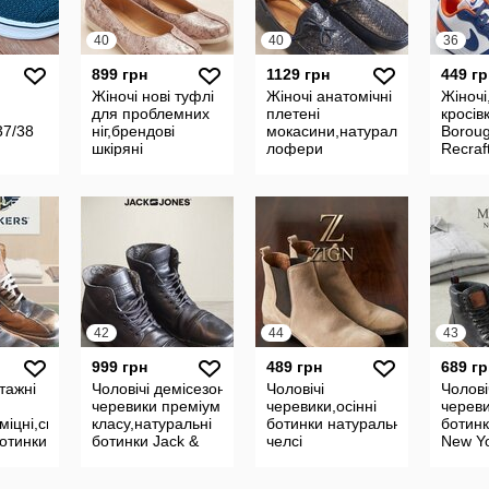
40
40
36
899 грн
1129 грн
449 гр
Жіночі нові туфлі
Жіночі анатомічні
Жіночі
для проблемних
плетені
кросів
37/38
ніг,брендові
мокасини,натуральні
Borou
шкіряні
лофери
Recraf
Hotter,Англія,р.40
Portofino,Італія,р.40
6
42
44
43
999 грн
489 грн
689 гр
нтажні
Чоловічі демісезонні
Чоловічі
Чолові
черевики преміум
черевики,осінні
череви
міцні,справжні
класу,натуральні
ботинки натуральні
ботин
ботинки
ботинки Jack &
челсі
New Y
44
Jones,Португалія,р.42
Zign,Португалія,р.44
1921,Н
р.43