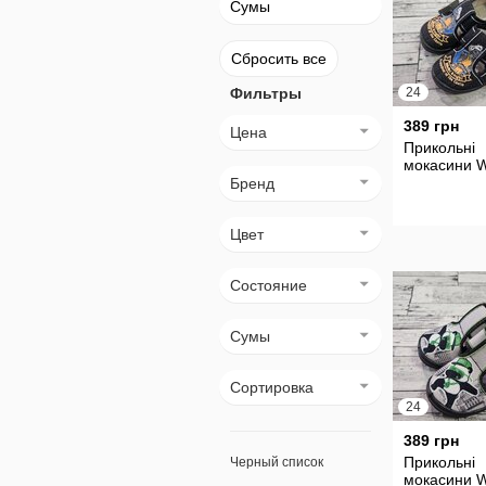
Сумы
Сбросить все
Фильтры
24
389 грн
Цена
Прикольні
мокасини W
Бренд
Цвет
Состояние
Сумы
Сортировка
24
389 грн
Прикольні
Черный список
мокасини W