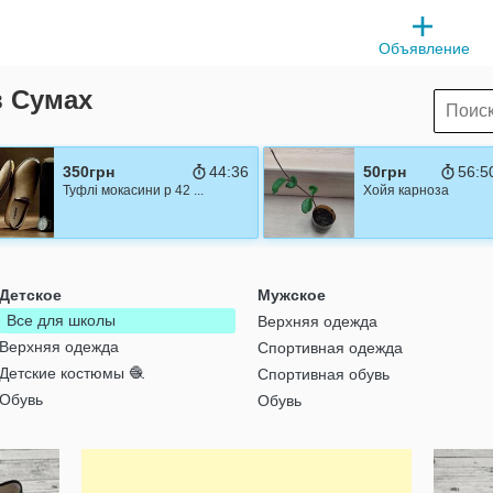
Объявление
в Сумах
350грн
44:35
50грн
56:4
Туфлі мокасини р 42 ...
Хойя карноза
Детское
Мужское
Все для школы
Верхняя одежда
Верхняя одежда
Спортивная одежда
Детские костюмы 🧶
Спортивная обувь
Обувь
Обувь