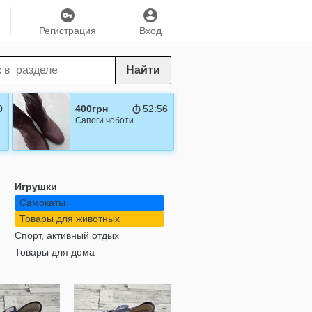
Регистрация
Вход
Найти
9
400грн
52:55
Сапоги чоботи
Игрушки
Самокаты
Товары для животных
Спорт, активный отдых
Товары для дома