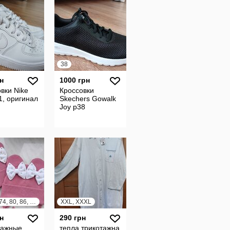
38
н
1000 грн
вки Nike
Кроссовки
1, оригинал
Skechers Gowalk
Joy р38
62, 68, 74, 80, 86, 92, 98, 104, 110, 116, 122, 128, 134, 140
XXL, XXXL
н
290 грн
тажные
тепла трикотажна