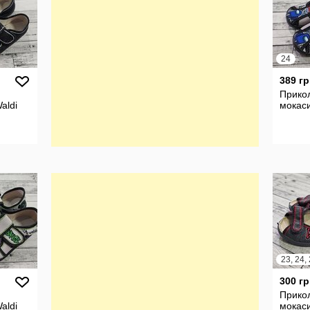
24
389 гр
Прикол
aldi
мокаси
23, 24,
300 гр
Прикол
aldi
мокаси