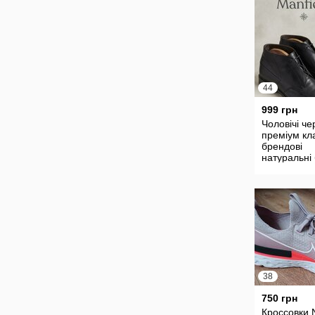
44
999 грн
Чоловічі че
преміум кл
брендові
натуральні
Manfield,Ан
38
750 грн
Кроссовки 