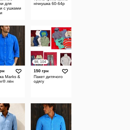
ки для
нічнушка 60-64р
и с ушками
 и
ками
98, 104
грн
150 грн
ка Marks &
Пакет дитячого
er® лён
одягу