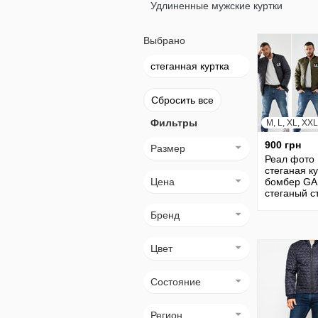
Удлиненные мужские куртки
Выбрано
стеганная куртка
Сбросить все
Фильтры
M, L, XL, XXL
900 грн
Размер
Реал фото
стеганая к
Цена
бомбер GA
стеганый с
ф2057
Бренд
Цвет
Состояние
Регион