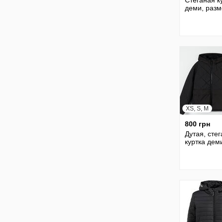
Стеганая к
деми, разм
XS, S, M
800 грн
Дутая, сте
куртка дем