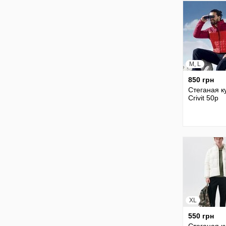
M, L
850 грн
Стеганая к
Crivit 50р
XL
550 грн