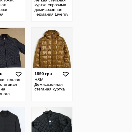
R RAW.
Лёгкая стеганая
нал.
куртка еврозима
овая
демисезонная
ая
Германия Livergy
ная куртка.
m
L.
рн
1890 грн
ная теплая
H&M
 стеганая
Демисезонная
 на
стеганая куртка
рного
ну Maine
ngland
 3XL р.