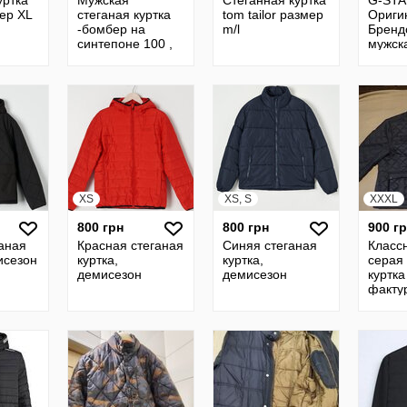
уртка
Мужская
Стеганная куртка
G-STA
ер XL
стеганая куртка
tom tailor размер
Ориги
-бомбер на
m/l
Бренд
синтепоне 100 ,
мужск
деми , 4 цвета
стеган
р. М / 
XS
XS, S
XXXL
800 грн
800 грн
900 г
ганая
Красная стеганая
Синяя стеганая
Класс
исезон
куртка,
куртка,
серая
демисезон
демисезон
куртка
факту
мужчи
New E
Англия