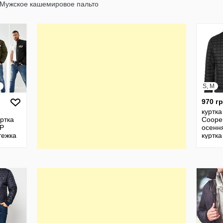
Мужское кашемировое пальто
S, M
970 г
куртка
уртка
Coope
P
осенн
тежка
куртка
черна