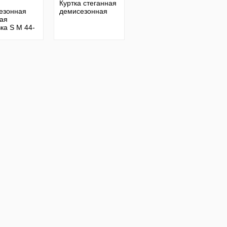
Куртка стеганная
езонная
демисезонная
ная
ка S M 44-
Tchibo
ния