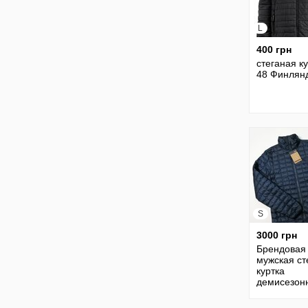
L
400 грн
стеганая ку
48 Финлян
S
3000 грн
Брендовая
мужская ст
куртка
демисезон
The North 
оригинал