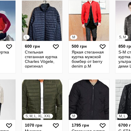
L
M
S, M
600 грн
500 грн
850 г
уртка
Стильная
Яркая стеганная
S-M с
стеганная куртка
куртка мужской
куртка
Charles Vögele,
бомбер от berry
ультра
оригинал
denim р.М
деми L
герма
S, M, L, XL, XXL
M
M, L
1070 грн
1795 грн
6700 