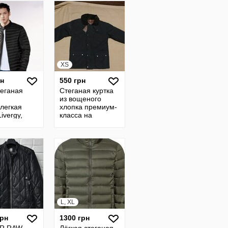
XS
рн
550 грн
теганая
Стеганая куртка
из вощеного
легкая
хлопка премиум-
ivergy,
класса на
ния
подкладке в
клетку тартан
Cedar XS р.
L, XL
грн
1300 грн