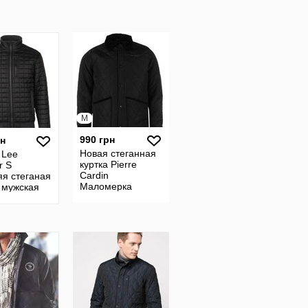
M
990 грн
рн
Новая стеганная
 Lee
куртка Pierre
r S
Cardin
яя стеганая
Маломерка
 мужская
размер M
я