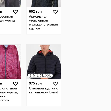
рн
602 грн
езонная
Актуальная
ая куртка
утепленная
мужская стеганая
куртка/
деми/crosshatch
black label USA
S, M, L, XL, XXL
рн
975 грн
, стильная
Стеганая куртка с
ная куртка,
капюшоном Blend
ка от
йского
а Rohan,
нал