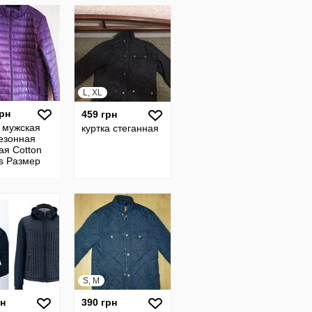
стеганая
L, XL
грн
459 грн
 мужская
куртка стеганная
езонная
ая Cotton
s Размер
3XL
S, M
рн
390 грн