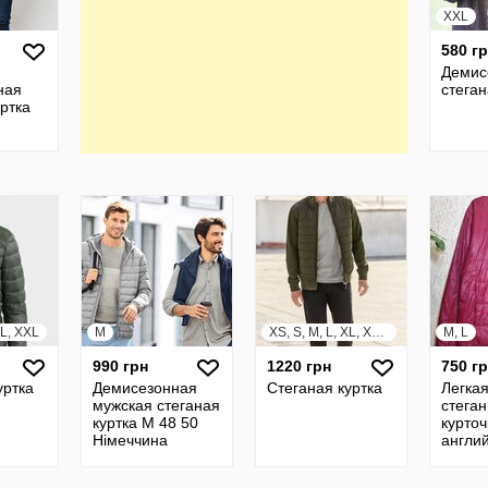
XXL
580 г
Демис
ная
стеган
уртка
XL, XXL
M
XS, S, M, L, XL, XXL, XXXL
M, L
990 грн
1220 грн
750 г
уртка
Демисезонная
Стеганая куртка
Легкая
мужская стеганая
стеган
куртка М 48 50
курточ
Німеччина
англи
бренд
ориги