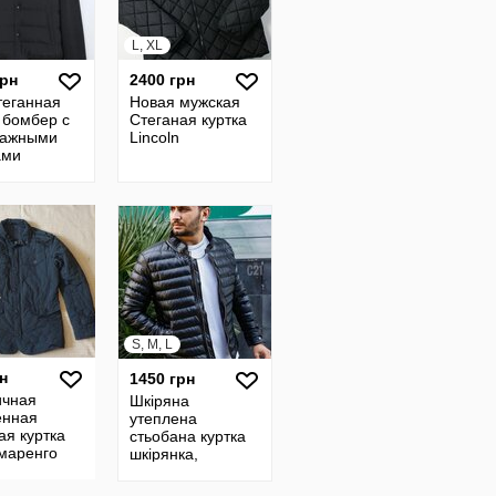
L, XL
грн
2400 грн
теганная
Новая мужская
 бомбер с
Стеганая куртка
тажными
Lincoln
ами
S, M, L
н
1450 грн
ичная
Шкіряна
нная
утеплена
ая куртка
стьобана куртка
 маренго
шкірянка,
p англия l.
кожанка куртка
утепленная