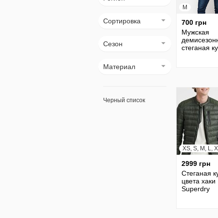
M
Сортировка
700 грн
Мужская
демисезон
Сезон
стеганая к
Материал
Черный список
XS, S, M, L, 
2999 грн
Стеганая к
цвета хаки
Superdry