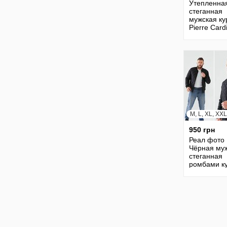
Утепленна
стеганная
мужская ку
Pierre Card
системой G
tex, оригин
M, L, XL, XXL
950 грн
Реал фото
Чёрная му
стеганная
ромбами ку
на змейке 
бомбер ф1