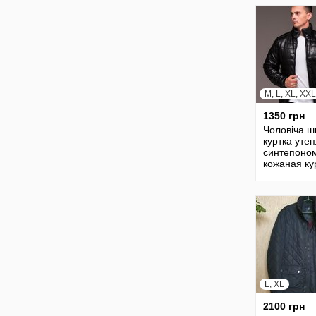
M, L, XL, XXL
1350 грн
Чоловіча ш
куртка уте
синтепоно
кожаная ку
стеганная
Украина
L, XL
2100 грн