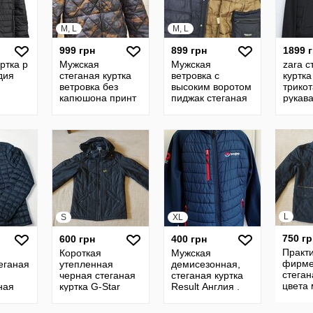
M, L
M, L
999 грн
899 грн
1899 
ртка р
Мужская
Мужская
zara с
дия
стеганая куртка
ветровка с
куртка
ветровка без
высоким воротом
трико
капюшона принт
пиджак стеганая
рукав
милитари
куртка без
Германия
капюшона
L
S
XL
750 гр
600 грн
400 грн
Практ
Короткая
Мужская
фирме
еганая
утепленная
демисезонная,
стеган
черная стеганая
стеганая куртка
цвета
ная
куртка G-Star
Result Англия .
Firetra
Face
Raw denim
Размер XL.
голландия s.