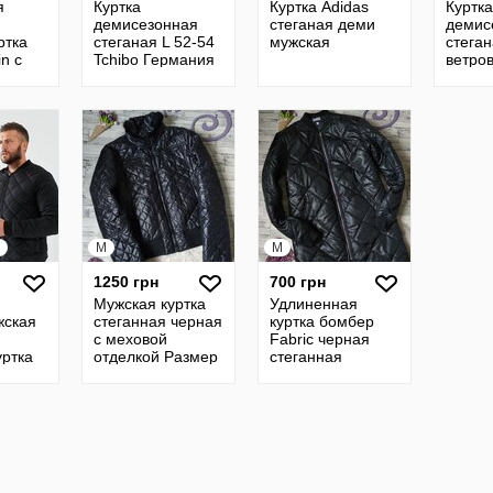
я
Куртка
Куртка Adidas
Куртка
демисезонная
стеганая деми
демис
ртка
стеганая L 52-54
мужская
стега
in с
Tchibo Германия
ветров
ore-
46 48 
ал
Герма
M
M
1250 грн
700 грн
Мужская куртка
Удлиненная
жская
стеганная черная
куртка бомбер
с меховой
Fabric черная
ртка
отделкой Размер
стеганная
стежка
46 М
49