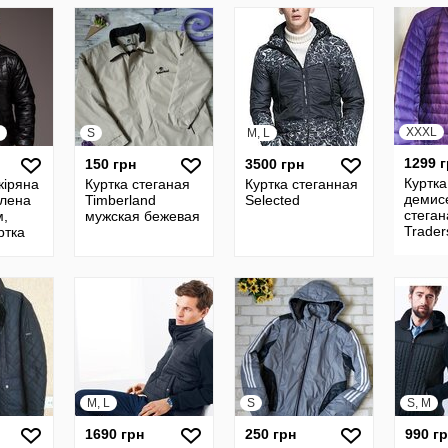
XXXL
S
M, L
1299 
150 грн
3500 грн
Куртка
кіряна
Куртка стеганая
Куртка стеганная
демис
плена
Timberland
Selected
стеган
м,
мужская бежевая
Trader
ртка
58-60 
M, L
S
S, M
1690 грн
250 грн
990 г