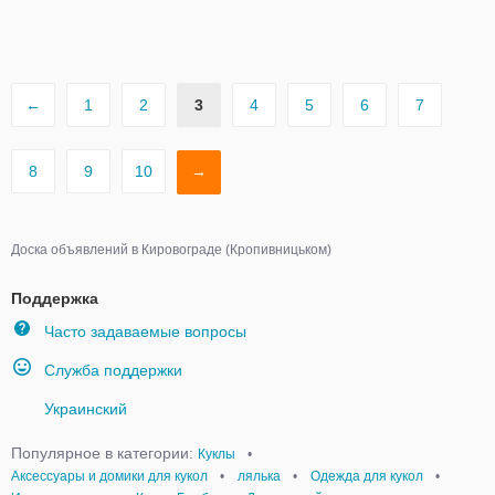
←
1
2
3
4
5
6
7
8
9
10
→
Доска объявлений в Кировограде (Кропивницьком)
Поддержка
Часто задаваемые вопросы
Служба поддержки
Украинский
Популярное в категории:
Куклы
•
Аксессуары и домики для кукол
•
лялька
•
Одежда для кукол
•