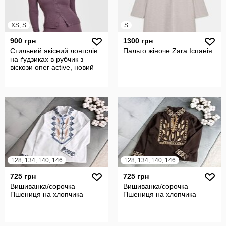
XS, S
S
900 грн
1300 грн
Стильний якісний лонгслів
Пальто жіноче Zara Іспанія
на ґудзиках в рубчик з
віскози oner active, новий
128, 134, 140, 146
128, 134, 140, 146
725 грн
725 грн
Вишиванка/сорочка
Вишиванка/сорочка
Пшениця на хлопчика
Пшениця на хлопчика