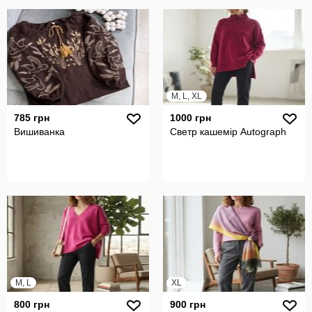
M, L, XL
785 грн
1000 грн
Вишиванка
Светр кашемір Autograph
M, L
XL
800 грн
900 грн