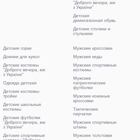
"Доброго вечора, ми
з України"
Детская
демисезонная обувь
Детские столики и
стульчики
Детские горки
Мужские кроссовки
Домики для кукол
Мужские кеды
Детские костюмы
Мужские спортивные
"Доброго вечора, ми
костюмы
з України"
Мужские
Одежда детская
патриотические
футболки
Детские костюмы-
тройки
Мужские кожаные
кроссовки
Детские школьные
костюмы
Тактические
перчатки
Детские футболки
"Доброго вечора, ми
Мужские спортивные
з України"
штаны
Детские спортивные
Мужские толстовки