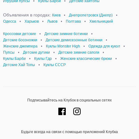
Игрушки пупсы
•
Куклы Барби
•
Детские хайтопы
Объявления в городах:
Киев
•
Днепропетровск (Днепр)
•
Одесса
•
Харьков
•
Львов
•
Полтава
•
Хмельницкий
Кроссовки детские
•
Детские зимние ботинки
•
Детские босоножки
•
Детские демисезонные ботинки
•
Женские джемпера
•
Куклы Monster High
•
Одежда для кукол
•
Пупсы
•
Детские дутики
•
Детские зимние сапоги
•
Куклы Барби
•
Куклы Гдр
•
Женские классические брюки
•
Детские Хай Топы
•
Куклы СССР
Подписывайтесь на Клубок в социальных сетях
Будьте всегда на связи с помощью приложений Клубка