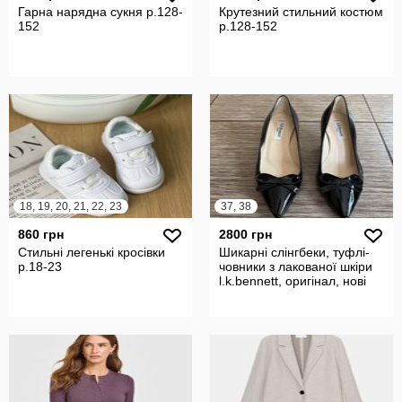
Гарна нарядна сукня р.128-
Крутезний стильний костюм
152
р.128-152
18, 19, 20, 21, 22, 23
37, 38
860 грн
2800 грн
Стильні легенькі кросівки
Шикарні слінгбеки, туфлі-
р.18-23
човники з лакованої шкіри
l.k.bennett, оригінал, нові