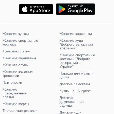
Женские куртки
Женские кроссовки
Женские спортивные
Женские худи
костюмы
"Доброго вечора ми
з України"
Женские платья
Женские спортивные
Женские кардиганы
костюмы "Доброго
вечора, ми з
Женская обувь
України"
Женские кожаные
Наряды для мамы и
кроссовки
дочки
Плитоноски
Детские самокаты
Женские
Куклы LoL Surprise
повседневные
платья
Детская
демисезонная
Женские кофты
одежда
Тактические рюкзаки
Детские худи