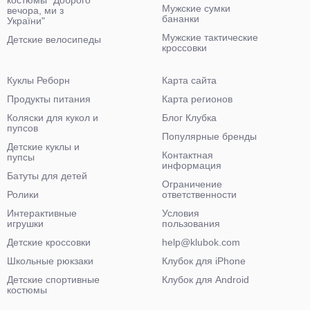
костюмы "Доброго
Мужские сумки
вечора, ми з
бананки
України"
Мужские тактические
Детские велосипеды
кроссовки
Куклы Реборн
Карта сайта
Продукты питания
Карта регионов
Коляски для кукол и
Блог Клубка
пупсов
Популярные бренды
Детские куклы и
Контактная
пупсы
информация
Батуты для детей
Ограничение
Ролики
ответственности
Интерактивные
Условия
игрушки
пользования
Детские кроссовки
help@klubok.com
Школьные рюкзаки
Клубок для iPhone
Детские спортивные
Клубок для Android
костюмы