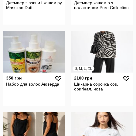
Джемпер з вовни і кашеміру
Джемпер кашемір з
Massimo Dutti
палантином Pure Collеction
S, M, L, XL
350 грн
2100 грн
Набор для волос Аюверда
Шикарна сорочка cos,
оригінал, нова