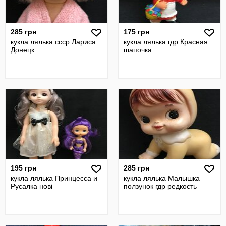
285 грн
175 грн
кукла лялька ссср Лариса
кукла лялька гдр Красная
Донецк
шапочка
195 грн
285 грн
кукла лялька Принцесса и
кукла лялька Малышка
Русалка нові
ползунок гдр редкость