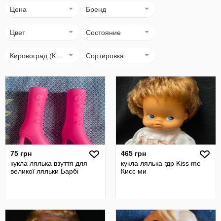
Цена
Бренд
Цвет
Состояние
Кировоград (Кропивницький)
Сортировка
75 грн
465 грн
кукла лялька взуття для
кукла лялька гдр Kiss me
великої ляльки Барбі
Кисс ми