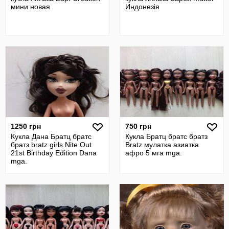
мини новая
Индонезія
1250 грн
750 грн
Кукла Дана Братц братс
Кукла Братц братс братз
братз bratz girls Nite Out
Bratz мулатка азиатка
21st Birthday Edition Dana
афро 5 мга mga.
mga.