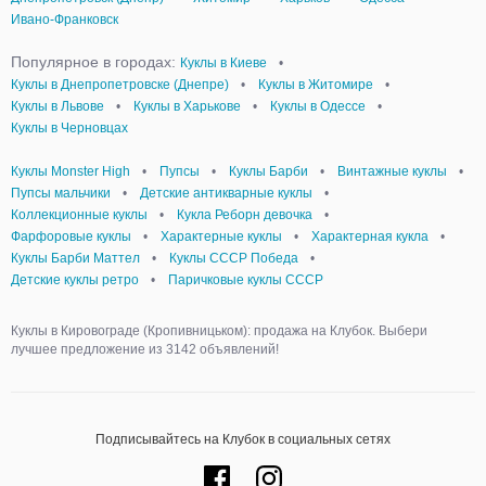
Ивано-Франковск
Популярное в городах:
Куклы в Киеве
•
Куклы в Днепропетровске (Днепре)
•
Куклы в Житомире
•
Куклы в Львове
•
Куклы в Харькове
•
Куклы в Одессе
•
Куклы в Черновцах
Куклы Monster High
•
Пупсы
•
Куклы Барби
•
Винтажные куклы
•
Пупсы мальчики
•
Детские антикварные куклы
•
Коллекционные куклы
•
Кукла Реборн девочка
•
Фарфоровые куклы
•
Характерные куклы
•
Характерная кукла
•
Куклы Барби Маттел
•
Куклы СССР Победа
•
Детские куклы ретро
•
Паричковые куклы СССР
Куклы в Кировограде (Кропивницьком): продажа на Клубок. Выбери
лучшее предложение из 3142 объявлений!
Подписывайтесь на Клубок в социальных сетях