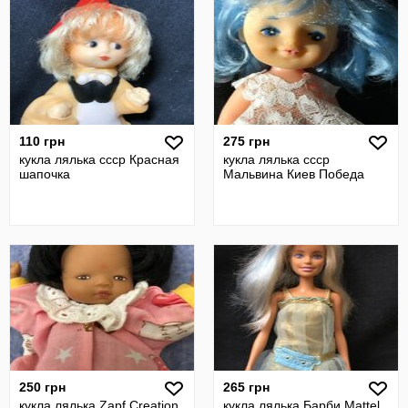
110 грн
275 грн
кукла лялька ссср Красная
кукла лялька ссср
шапочка
Мальвина Киев Победа
250 грн
265 грн
кукла лялька Zapf Creation
кукла лялька Барби Mattel