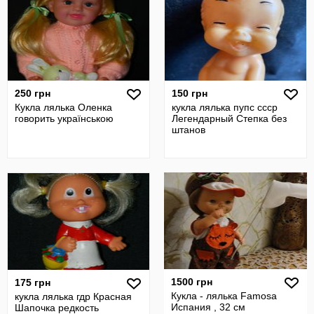
250 грн
150 грн
Кукла лялька Оленка
кукла лялька пупс ссср
говорить українською
Легендарный Степка без
штанов
1500 грн
175 грн
Кукла - лялька Famosa
кукла лялька гдр Красная
Испания , 32 см
Шапочка редкость