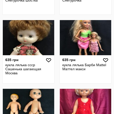
Снегурочка Шостка
Снегурочка
635 грн
635 грн
кукла лялька ссср
кукла лялька Барби Mattel
Сашенька шагающая
Маттел макси
Москва