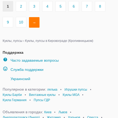
1
2
3
4
5
6
7
8
9
10
→
Куклы, пупсы
›
Куклы, пупсы в Кировограде (Кропивницьком)
Поддержка
Часто задаваемые вопросы
Служба поддержки
Украинский
Популярное в категории:
лялька
•
Игрушки пупсы
•
Куклы Барби
•
Винтажные куклы
•
Куклы MGA
•
Кукла Германия
•
Пупсы ГДР
Объявления в городах:
Киев
•
Львов
•
Днепропетровск (Днепр)
•
Житомир
•
Харьков
•
Одесса
•