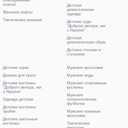
повседневные
платья
Детская
демисезонная
Женские кофты
одежда
Тактические рюкзаки
Детские худи
"Доброго вечора, ми
з України"
Детская
демисезонная обувь
Детские столики и
стульчики
Детские горки
Мужские кроссовки
Домики для кукол
Мужские кеды
Детские костюмы
Мужские спортивные
"Доброго вечора, ми
костюмы
з України"
Мужские
Одежда детская
патриотические
футболки
Детские костюмы-
тройки
Мужские кожаные
кроссовки
Детские школьные
костюмы
Тактические
перчатки