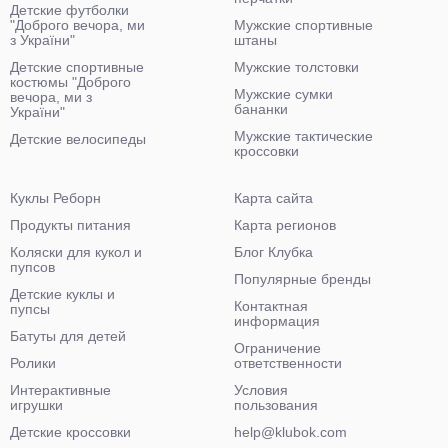
Детские футболки
"Доброго вечора, ми
Мужские спортивные
з України"
штаны
Детские спортивные
Мужские толстовки
костюмы "Доброго
Мужские сумки
вечора, ми з
бананки
України"
Мужские тактические
Детские велосипеды
кроссовки
Куклы Реборн
Карта сайта
Продукты питания
Карта регионов
Коляски для кукол и
Блог Клубка
пупсов
Популярные бренды
Детские куклы и
Контактная
пупсы
информация
Батуты для детей
Ограничение
Ролики
ответственности
Интерактивные
Условия
игрушки
пользования
Детские кроссовки
help@klubok.com