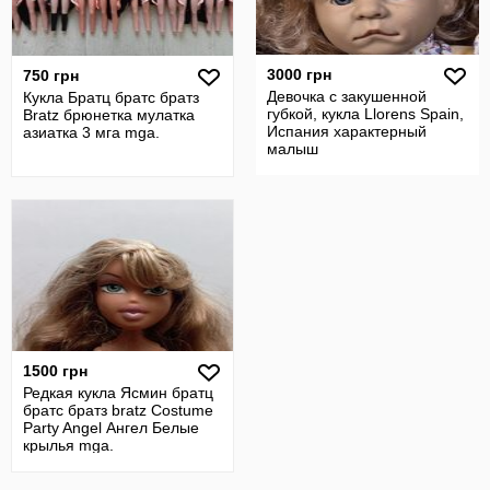
3000 грн
750 грн
Девочка с закушенной
Кукла Братц братс братз
губкой, кукла Llorens Spain,
Bratz брюнетка мулатка
Испания характерный
азиатка 3 мга mga.
малыш
1500 грн
Редкая кукла Ясмин братц
братс братз bratz Costume
Party Angel Ангел Белые
крылья mga.