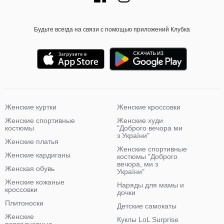
Будьте всегда на связи с помощью приложений Клубка
Женские куртки
Женские кроссовки
Женские спортивные
Женские худи
костюмы
"Доброго вечора ми
з України"
Женские платья
Женские спортивные
Женские кардиганы
костюмы "Доброго
вечора, ми з
Женская обувь
України"
Женские кожаные
Наряды для мамы и
кроссовки
дочки
Плитоноски
Детские самокаты
Женские
Куклы LoL Surprise