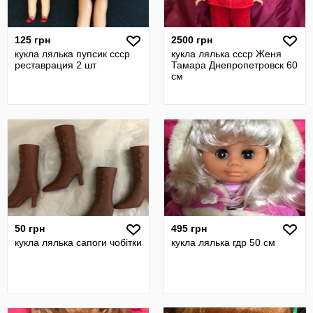
125 грн
2500 грн
кукла лялька пупсик ссср
кукла лялька ссср Женя
реставрация 2 шт
Тамара Днепропетровск 60
см
50 грн
495 грн
кукла лялька сапоги чобітки
кукла лялька гдр 50 см