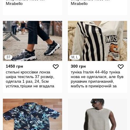
Mirabello
Mirabello
37
M, L
1450 грн
300 грн
стильні кроссівки лонза
туніка Італія 44-46р туніка
шкіра текстиль 37 розмір,
нова не одягалася, але був
одягала 1 раз, 24, 5см
рукавчик припачканий,
устілка,трішки не вгадала
мабуть в примірочній за