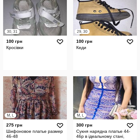
30, 31
29, 30
100 грн
100 грн
Кросівки
Кеди
M, L
M, L
275 грн
300 грн
Шифоновое платье размер
Сукня нарядна платье 44-
46-48
46р в ідеальному стані,