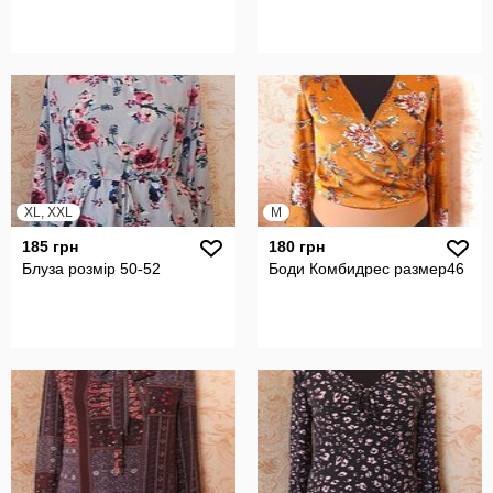
XL, XXL
M
185 грн
180 грн
Блуза розмір 50-52
Боди Комбидрес размер46