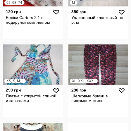
62, 68, 74
M
120 грн
350 грн
Бодіки Carters 2 1 в
Удлиненный хлопковый топ
подарунок комплектом
р. м
XS, S, M, L
XL, XXL, XXXL
299 грн
290 грн
Платье с открытой спиной
Шелковые брюки в
и завязками
пижамном стиле