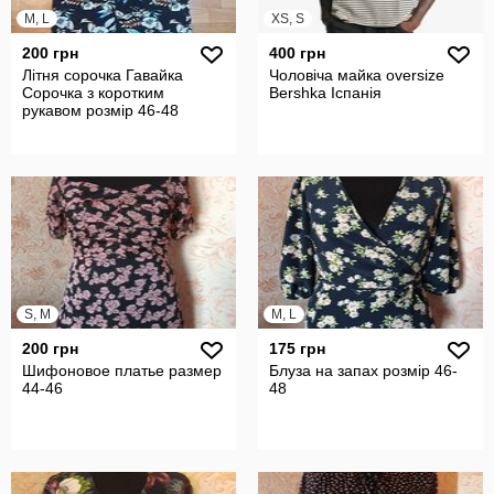
M, L
XS, S
200 грн
400 грн
Літня сорочка Гавайка
Чоловіча майка oversize
Сорочка з коротким
Bershka Іспанія
рукавом розмір 46-48
S, M
M, L
200 грн
175 грн
Шифоновое платье размер
Блуза на запах розмір 46-
44-46
48