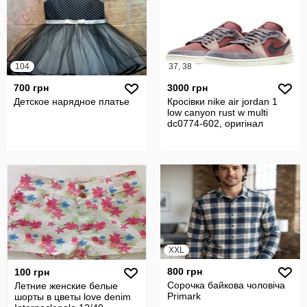
104
37, 38
700 грн
3000 грн
Детское нарядное платье
Кросівки nike air jordan 1
low canyon rust w multi
dc0774-602, оригінал
XXL
800 грн
100 грн
Сорочка байкова чоловіча
Летние женские белые
Primark
шорты в цветы love denim