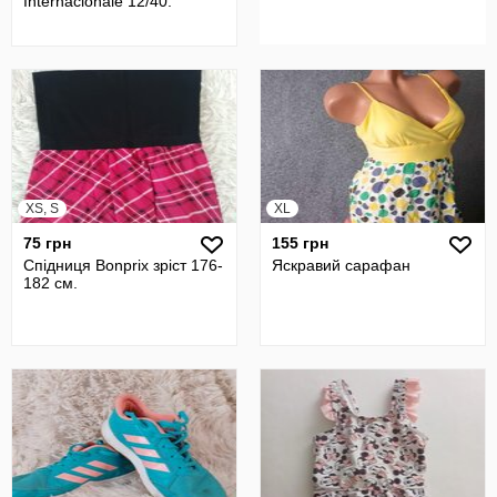
Internaclonale 12/40.
XS, S
XL
75 грн
155 грн
Спідниця Bonprix зріст 176-
Яскравий сарафан
182 см.