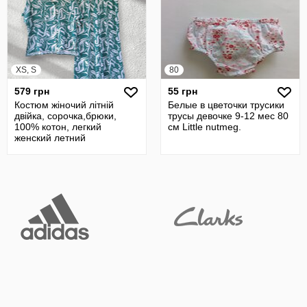
XS, S
80
579 грн
55 грн
Костюм жіночий літній
Белые в цветочки трусики
двійка, сорочка,брюки,
трусы девочке 9-12 мес 80
100% котон, легкий
см Little nutmeg.
женский летний
костюм,42/44