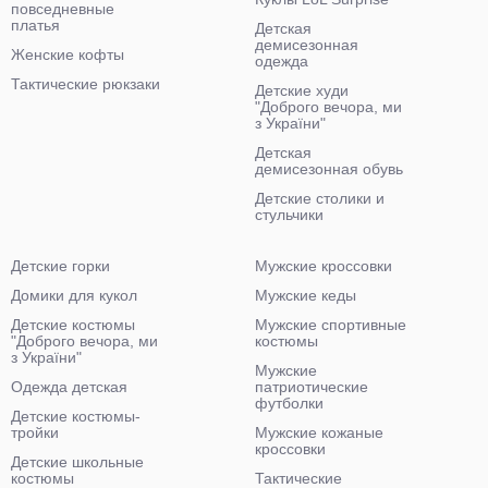
повседневные
платья
Детская
демисезонная
Женские кофты
одежда
Тактические рюкзаки
Детские худи
"Доброго вечора, ми
з України"
Детская
демисезонная обувь
Детские столики и
стульчики
Детские горки
Мужские кроссовки
Домики для кукол
Мужские кеды
Детские костюмы
Мужские спортивные
"Доброго вечора, ми
костюмы
з України"
Мужские
Одежда детская
патриотические
футболки
Детские костюмы-
тройки
Мужские кожаные
кроссовки
Детские школьные
костюмы
Тактические