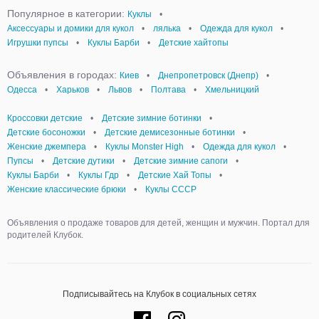
Популярное в категории:
Куклы
•
Аксессуары и домики для кукол
•
лялька
•
Одежда для кукол
•
Игрушки пупсы
•
Куклы Барби
•
Детские хайтопы
Объявления в городах:
Киев
•
Днепропетровск (Днепр)
•
Одесса
•
Харьков
•
Львов
•
Полтава
•
Хмельницкий
Кроссовки детские
•
Детские зимние ботинки
•
Детские босоножки
•
Детские демисезонные ботинки
•
Женские джемпера
•
Куклы Monster High
•
Одежда для кукол
•
Пупсы
•
Детские дутики
•
Детские зимние сапоги
•
Куклы Барби
•
Куклы Гдр
•
Детские Хай Топы
•
Женские классические брюки
•
Куклы СССР
Объявления о продаже товаров для детей, женщин и мужчин. Портал для
родителей Клубок.
Подписывайтесь на Клубок в социальных сетях