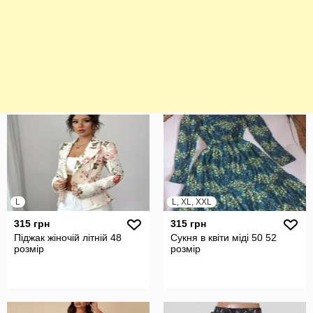
L
L, XL, XXL
315 грн
315 грн
Піджак жіночій літній 48
Сукня в квіти міді 50 52
розмір
розмір