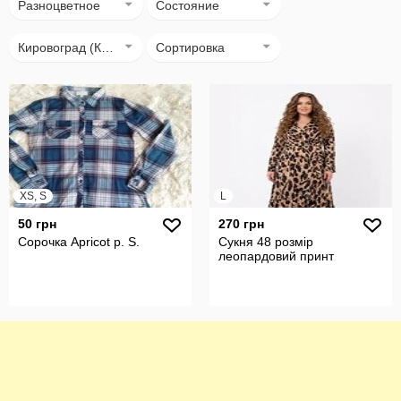
Разноцветное
Состояние
Кировоград (Кропивницький)
Сортировка
XS, S
L
50 грн
270 грн
Сорочка Apricot р. S.
Сукня 48 розмір
леопардовий принт