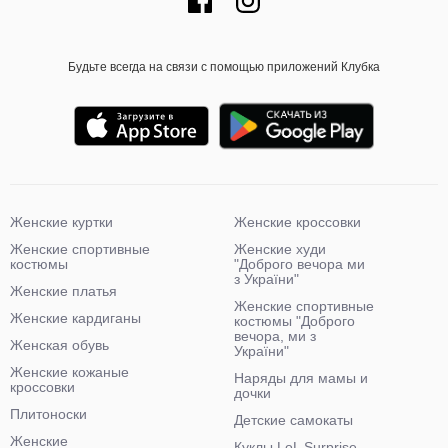
Будьте всегда на связи с помощью приложений Клубка
Женские куртки
Женские кроссовки
Женские спортивные
Женские худи
костюмы
"Доброго вечора ми
з України"
Женские платья
Женские спортивные
Женские кардиганы
костюмы "Доброго
вечора, ми з
Женская обувь
України"
Женские кожаные
Наряды для мамы и
кроссовки
дочки
Плитоноски
Детские самокаты
Женские
Куклы LoL Surprise