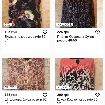
XXL
XXL, XXXL
165 грн
225 грн
Блуза з чокером розмір 52-
Плаття-Оверсайз Сукня
54
розмір 48-50
XL, XXL
XL, XXL
175 грн
200 грн
Шифонова блуза розмір 52-
Блуза Кофточка розмір 50-
54
52