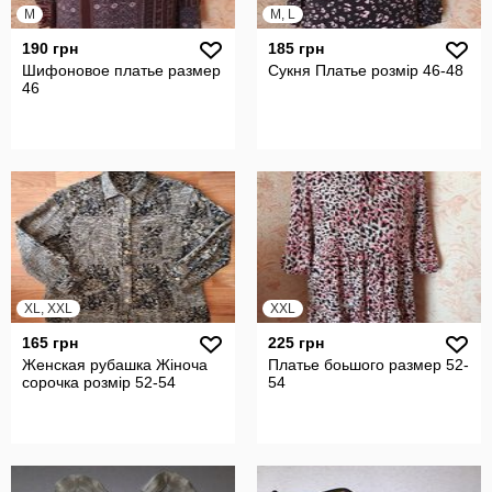
M
M, L
190 грн
185 грн
Шифоновое платье размер
Сукня Платье розмір 46-48
46
XL, XXL
XXL
165 грн
225 грн
Женская рубашка Жіноча
Платье боьшого размер 52-
сорочка розмір 52-54
54