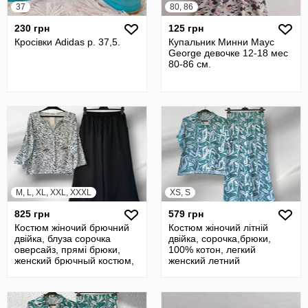
37
80, 86
230 грн
125 грн
Кросівки Adidas р. 37,5.
Купальник Минни Маус
George девочке 12-18 мес
80-86 см.
M, L, XL, XXL, XXXL
XS, S
825 грн
579 грн
Костюм жіночий брючний
Костюм жіночий літній
двійка, блуза сорочка
двійка, сорочка,брюки,
оверсайз, прямі брюки,
100% котон, легкий
женский брючный костюм,
женский летний
46/56
костюм,42/44