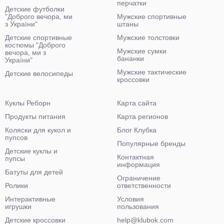
перчатки
Детские футболки
"Доброго вечора, ми
Мужские спортивные
з України"
штаны
Детские спортивные
Мужские толстовки
костюмы "Доброго
Мужские сумки
вечора, ми з
бананки
України"
Мужские тактические
Детские велосипеды
кроссовки
Куклы Реборн
Карта сайта
Продукты питания
Карта регионов
Коляски для кукол и
Блог Клубка
пупсов
Популярные бренды
Детские куклы и
Контактная
пупсы
информация
Батуты для детей
Ограничение
Ролики
ответственности
Интерактивные
Условия
игрушки
пользования
Детские кроссовки
help@klubok.com