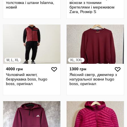
толстовка і штани Islanna,
віскози з тонкими
новий
бретелями і мереживом
Zara, Розмір S
M, L, XL
XL, XXL
4000 грн
1300 грн
Чоловічий жилет,
Якісний светр, джемпер з
безрукавка boss, hugo
натуральної вовни hugo
boss, оригінал
boss, оригінал