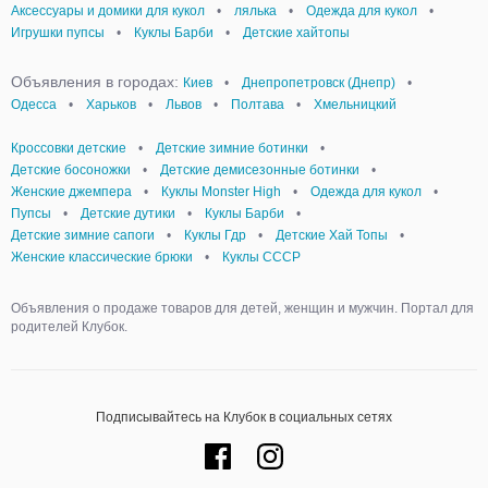
Аксессуары и домики для кукол
•
лялька
•
Одежда для кукол
•
Игрушки пупсы
•
Куклы Барби
•
Детские хайтопы
Объявления в городах:
Киев
•
Днепропетровск (Днепр)
•
Одесса
•
Харьков
•
Львов
•
Полтава
•
Хмельницкий
Кроссовки детские
•
Детские зимние ботинки
•
Детские босоножки
•
Детские демисезонные ботинки
•
Женские джемпера
•
Куклы Monster High
•
Одежда для кукол
•
Пупсы
•
Детские дутики
•
Куклы Барби
•
Детские зимние сапоги
•
Куклы Гдр
•
Детские Хай Топы
•
Женские классические брюки
•
Куклы СССР
Объявления о продаже товаров для детей, женщин и мужчин. Портал для
родителей Клубок.
Подписывайтесь на Клубок в социальных сетях