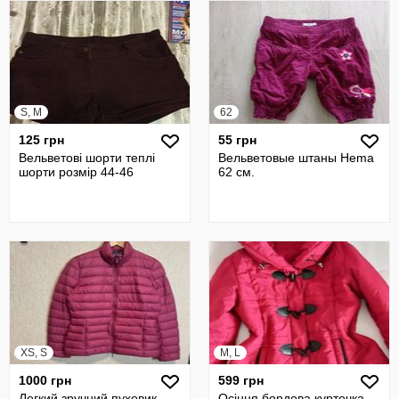
S, M
62
125 грн
55 грн
Вельветові шорти теплі
Вельветовые штаны Hema
шорти розмір 44-46
62 см.
XS, S
M, L
1000 грн
599 грн
Легкий зручний пуховик,
Осіння бордова курточка