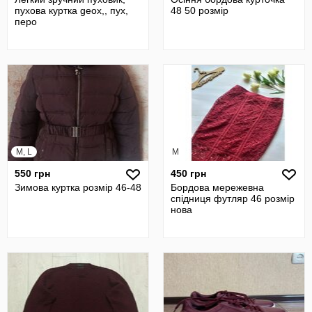
пухова куртка geox,, пух,
48 50 розмір
перо
M, L
M
550 грн
450 грн
Зимова куртка розмір 46-48
Бордова мережевна
спідниця футляр 46 розмір
нова