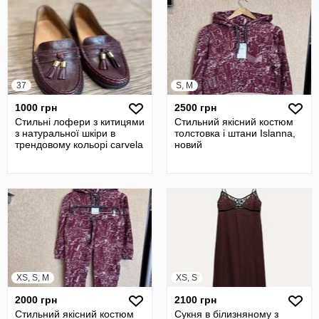
37
S, M
1000 грн
2500 грн
Стильні лофери з китицями
Стильний якісний костюм
з натуральної шкіри в
толстовка і штани Islanna,
трендовому кольорі carvela
новий
XS, S, M
XS, S
2000 грн
2100 грн
Стильний якісний костюм
Сукня в білизняному з