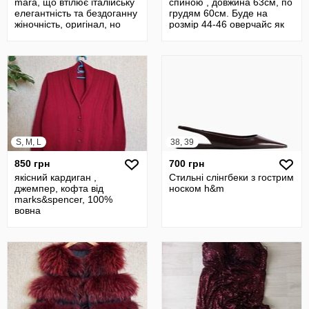
mara, що втілює італійську
спиною , довжина 63см, по
елегантність та бездоганну
грудям 60см. Буде на
жіночність, оригінал, но
розмір 44-46 оверчайс як
S, M, L
38, 39
850 грн
700 грн
якісний кардиган ,
Стильні слінгбеки з гострим
джемпер, кофта від
носком h&m
marks&spencer, 100%
вовна