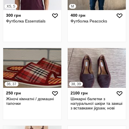
XS, S
M
300 грн
400 грн
Футболка Essenstials
Футболка Peacocks
36, 37
38, 39
250 грн
2100 грн
Жіночі кімнатні / домашні
Шикарні балетки з
тапочки
натуральної шкіри та замші
з вставками jigsaw, нові