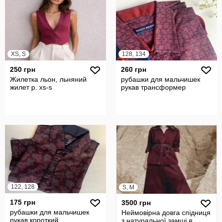
XS, S
128, 134
250 грн
260 грн
Жилетка льон, льняний
рубашки для мальчишек
жилет р. xs-s
рукав трансформер
122, 128
S, M
175 грн
3500 грн
рубашки для мальчишек
Неймовірна довга спідниця
рукав короткий
з натуральної замші в