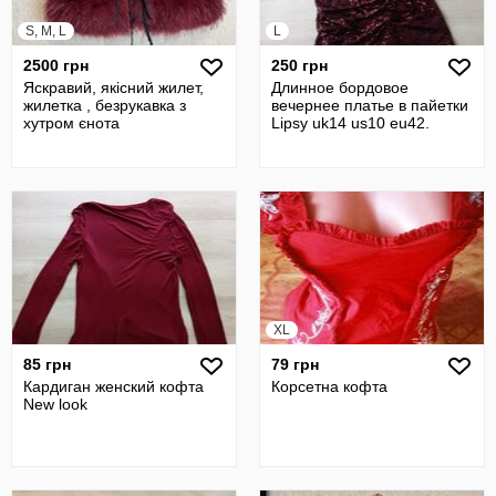
S, M, L
L
2500 грн
250 грн
Яскравий, якісний жилет,
Длинное бордовое
жилетка , безрукавка з
вечернее платье в пайетки
хутром єнота
Lipsy uk14 us10 eu42.
XL
85 грн
79 грн
Кардиган женский кофта
Корсетна кофта
New look