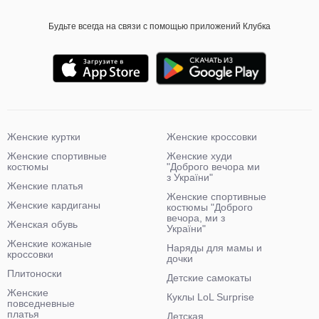
Будьте всегда на связи с помощью приложений Клубка
Женские куртки
Женские кроссовки
Женские спортивные
Женские худи
костюмы
"Доброго вечора ми
з України"
Женские платья
Женские спортивные
Женские кардиганы
костюмы "Доброго
вечора, ми з
Женская обувь
України"
Женские кожаные
Наряды для мамы и
кроссовки
дочки
Плитоноски
Детские самокаты
Женские
Куклы LoL Surprise
повседневные
платья
Детская