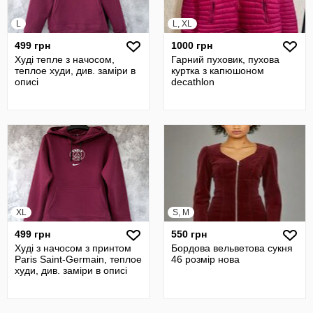
L
L, XL
499 грн
1000 грн
Худі тепле з начосом,
Гарний пуховик, пухова
теплое худи, див. заміри в
куртка з капюшоном
описі
decathlon
XL
S, M
499 грн
550 грн
Худі з начосом з принтом
Бордова вельветова сукня
Paris Saint-Germain, теплое
46 розмір нова
худи, див. заміри в описі