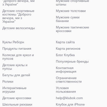
"Доброго вечора, ми
Мужские спортивные
з України"
штаны
Детские спортивные
Мужские толстовки
костюмы "Доброго
Мужские сумки
вечора, ми з
бананки
України"
Мужские тактические
Детские велосипеды
кроссовки
Куклы Реборн
Карта сайта
Продукты питания
Карта регионов
Коляски для кукол и
Блог Клубка
пупсов
Популярные бренды
Детские куклы и
Контактная
пупсы
информация
Батуты для детей
Ограничение
Ролики
ответственности
Интерактивные
Условия
игрушки
пользования
Детские кроссовки
help@klubok.com
Школьные рюкзаки
Клубок для iPhone