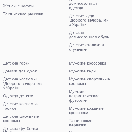
демисезонная
Женские кофты
одежда
Тактические рюкзаки
Детские худи
"Доброго вечора, ми
з України"
Детская
демисезонная обувь
Детские столики и
стульчики
Детские горки
Мужские кроссовки
Домики для кукол
Мужские кеды
Детские костюмы
Мужские спортивные
"Доброго вечора, ми
костюмы
з України"
Мужские
Одежда детская
патриотические
футболки
Детские костюмы-
тройки
Мужские кожаные
кроссовки
Детские школьные
костюмы
Тактические
перчатки
Детские футболки