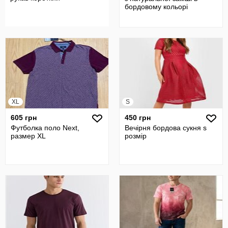
бордовому кольорі
XL
S
605 грн
450 грн
Футболка поло Next,
Вечірня бордова сукня s
размер XL
розмір