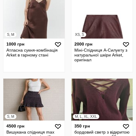
S, M
XS, S
1000 грн
2000 грн
Атласна сукня-комбінація
Міні-Спідниця А-Силуету з
Arket в гарному стані
натуральної шкіри Arket,
оригінал
S, M
M, L, XL, XXL
4500 грн
350 грн
Вишукана спідниця max
бордовий светр з відкритою