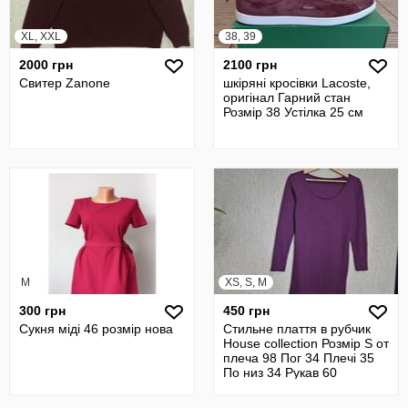
XL, XXL
38, 39
2000 грн
2100 грн
Свитер Zanone
шкіряні кросівки Lacoste,
оригінал Гарний стан
Розмір 38 Устілка 25 см
M
XS, S, M
300 грн
450 грн
Сукня міді 46 розмір нова
Стильне плаття в рубчик
House collection Розмір S от
плеча 98 Пог 34 Плечі 35
По низ 34 Рукав 60