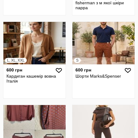
fisherman з м якої шкіри
nappa
L, XL, XXL
S
600 грн
600 грн
Кардиган кашемір вовна
Шорти Marks&Spenser
Італія