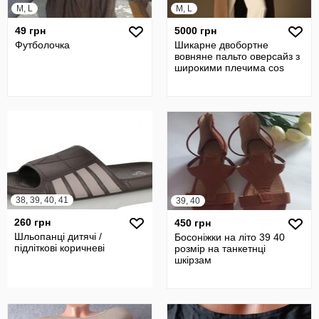
M, L
M, L
49 грн
5000 грн
Футболочка
Шикарне двобортне
вовняне пальто оверсайз з
широкими плечима cos
38, 39, 40, 41
39, 40
260 грн
450 грн
Шльопанці дитячі /
Босоніжки на літо 39 40
підліткові коричневі
розмір на танкетнці
шкірзам