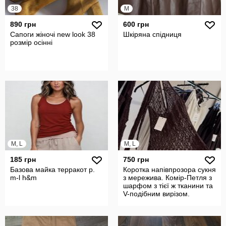
38
M
890 грн
600 грн
Сапоги жіночі new look 38
Шкіряна спідниця
розмір осінні
M, L
M, L
185 грн
750 грн
Базова майка терракот р.
Коротка напівпрозора сукня
m-l h&m
з мережива. Комір-Петля з
шарфом з тієї ж тканини та
V-подібним вирізом.