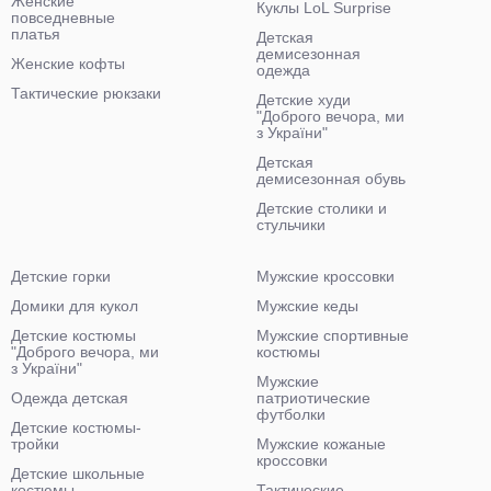
Женские
Куклы LoL Surprise
повседневные
платья
Детская
демисезонная
Женские кофты
одежда
Тактические рюкзаки
Детские худи
"Доброго вечора, ми
з України"
Детская
демисезонная обувь
Детские столики и
стульчики
Детские горки
Мужские кроссовки
Домики для кукол
Мужские кеды
Детские костюмы
Мужские спортивные
"Доброго вечора, ми
костюмы
з України"
Мужские
Одежда детская
патриотические
футболки
Детские костюмы-
тройки
Мужские кожаные
кроссовки
Детские школьные
костюмы
Тактические