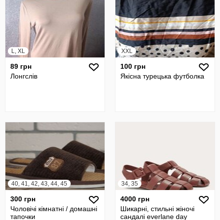
L, XL
XXL
89 грн
100 грн
Лонгслів
Якісна турецька футболка
40, 41, 42, 43, 44, 45
34, 35
300 грн
4000 грн
Чоловічі кімнатні / домашні
Шикарні, стильні жіночі
тапочки
сандалі everlane day