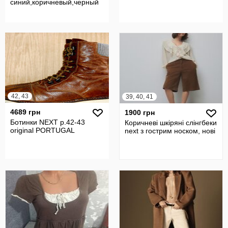
синий,коричневый,черный
42, 43
39, 40, 41
4689 грн
1900 грн
Ботинки NEXT р.42-43
Коричневі шкіряні слінгбеки
original PORTUGAL
next з гострим носком, нові