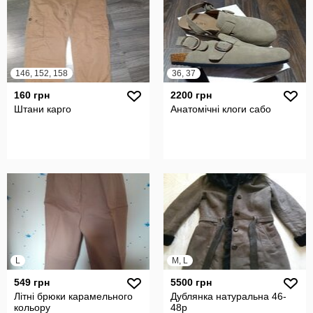
146, 152, 158
36, 37
160 грн
2200 грн
Штани карго
Анатомічні клоги сабо
L
M, L
549 грн
5500 грн
Літні брюки карамельного
Дублянка натуральна 46-
кольору
48р