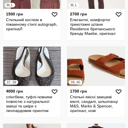
M, L
M, L
1500 грн
2700 грн
Стильний костюм в
Елегантні, комфортні
піжамному стилі autograph,
трикотажні штани
оригінаЛ
Residence британського
бренду Maebe, оригінал
Нові Розмір М
37, 38
39, 40
4000 грн
1700 грн
слінгбеки, туфлі-човники
Стильні якісні замшеві
повністю з натуральної
мюлі, сандалі, шльопанці
замші та шкіри з
M&S, Marks & Spencer,
леопардовим принтом
оригінал, нові
L.K.Bennett