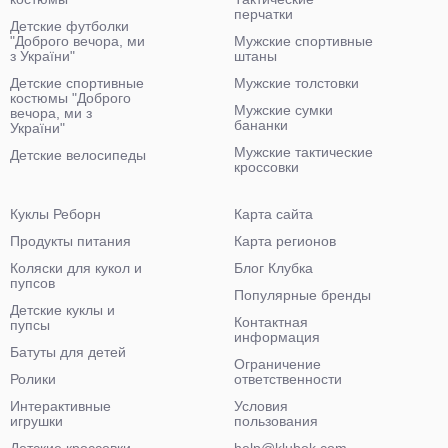
перчатки
Детские футболки
"Доброго вечора, ми
Мужские спортивные
з України"
штаны
Детские спортивные
Мужские толстовки
костюмы "Доброго
Мужские сумки
вечора, ми з
бананки
України"
Мужские тактические
Детские велосипеды
кроссовки
Куклы Реборн
Карта сайта
Продукты питания
Карта регионов
Коляски для кукол и
Блог Клубка
пупсов
Популярные бренды
Детские куклы и
Контактная
пупсы
информация
Батуты для детей
Ограничение
Ролики
ответственности
Интерактивные
Условия
игрушки
пользования