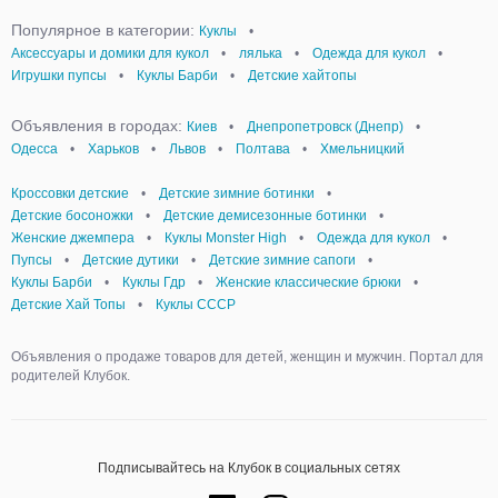
Популярное в категории:
Куклы
•
Аксессуары и домики для кукол
•
лялька
•
Одежда для кукол
•
Игрушки пупсы
•
Куклы Барби
•
Детские хайтопы
Объявления в городах:
Киев
•
Днепропетровск (Днепр)
•
Одесса
•
Харьков
•
Львов
•
Полтава
•
Хмельницкий
Кроссовки детские
•
Детские зимние ботинки
•
Детские босоножки
•
Детские демисезонные ботинки
•
Женские джемпера
•
Куклы Monster High
•
Одежда для кукол
•
Пупсы
•
Детские дутики
•
Детские зимние сапоги
•
Куклы Барби
•
Куклы Гдр
•
Женские классические брюки
•
Детские Хай Топы
•
Куклы СССР
Объявления о продаже товаров для детей, женщин и мужчин. Портал для
родителей Клубок.
Подписывайтесь на Клубок в социальных сетях