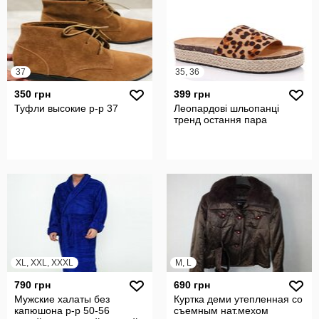
37
35, 36
350 грн
399 грн
Туфли высокие р-р 37
Леопардові шльопанці
тренд остання пара
XL, XXL, XXXL
M, L
790 грн
690 грн
Мужские халаты без
Куртка деми утепленная со
капюшона р-р 50-56
съемным нат.мехом