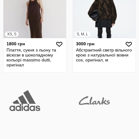
XS, S
S, M, L
1800 грн
3000 грн
Плаття, сукня з льону та
Абстрактний светр вільного
віскози в шоколадному
крою з натуральної вовни
кольорі massimo dutti,
cos, оригінал, м
оригінал