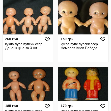
265 грн
150 грн
кукла пупс пупсик ссср
кукла пупс пупсик ссср
Донецк ціна за 3 шт
Немовля Киев Победа
185 грн
170 грн
кукла пупс пупсик ссср
кукла пупс пупсик ссср