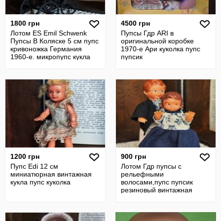
1800 грн
4500 грн
Лотом ES Emil Schwenk
Пупсы Гдр ARI в
Пупсы В Коляске 5 см пупс
оригинальной коробке
кривоножка Германия
1970-е Ари куколка пупс
1960-е. микропупс кукла
пупсик
1200 грн
900 грн
Пупс Edi 12 см
Лотом Гдр пупсы с
миниатюрная винтажная
рельефными
кукла пупс куколка
волосами,пупс пупсик
резиновый винтажная
кукла куколка