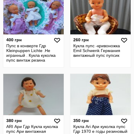
400 грн
260 грн
Пупс в конверте Гдр
Кукла пупс -кривоножка
Kleinpuppen Lichte .Не
Emil Schwenk Германия
игранный . Кукла куколка
винтажный пупс пупсик
пупс винтаж резина
380 грн
350 грн
ARI Ари Гдр Кукла куколка
Кукла Ari Ари куколка пупс
пупс Ари винтажная
Гдр 1970 е годы резиновый