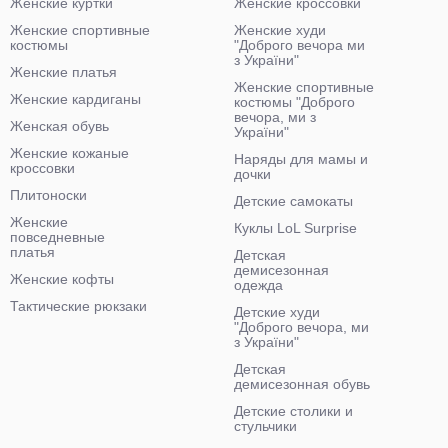
Женские куртки
Женские кроссовки
Женские спортивные
Женские худи
костюмы
"Доброго вечора ми
з України"
Женские платья
Женские спортивные
Женские кардиганы
костюмы "Доброго
вечора, ми з
Женская обувь
України"
Женские кожаные
Наряды для мамы и
кроссовки
дочки
Плитоноски
Детские самокаты
Женские
Куклы LoL Surprise
повседневные
платья
Детская
демисезонная
Женские кофты
одежда
Тактические рюкзаки
Детские худи
"Доброго вечора, ми
з України"
Детская
демисезонная обувь
Детские столики и
стульчики