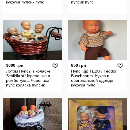
куколка пупсик пупс
пупсик пупс
3000 грн
850 грн
Лотом Пупсы в коляске
Пупс Гдр TEBU / Теоdor
Schildkröt Черепашка в
Buschbaum. Кукла в
ромбе кукла Черепаха
оригинальной одежде
пупс коляска пупсик
куколка пупс