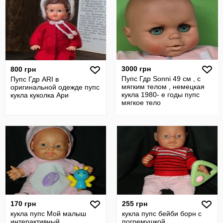
3000 грн
800 грн
Пупс Гдр Sonni 49 см , с
Пупс Гдр ARI в
мягким телом , немецкая
оригинальной одежде пупс
кукла 1980- е годы пупс
кукла куколка Ари
мягкое тело
170 грн
255 грн
кукла пупс Мой малыш
кукла пупс бейби борн с
интерактивный
погремушкой