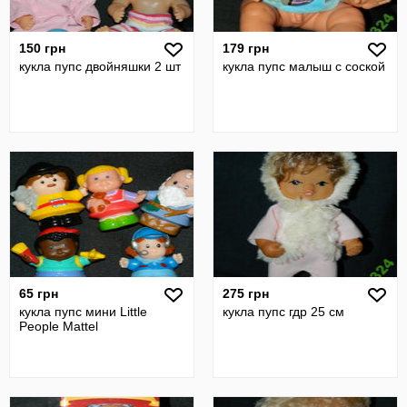
150 грн
179 грн
кукла пупс двойняшки 2 шт
кукла пупс малыш с соской
65 грн
275 грн
кукла пупс мини Little
кукла пупс гдр 25 см
People Mattel