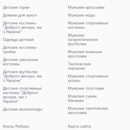
Детские горки
Мужские кроссовки
Домики для кукол
Мужские кеды
Детские костюмы
Мужские спортивные
"Доброго вечора, ми
костюмы
з України"
Мужские
Одежда детская
патриотические
футболки
Детские костюмы-
тройки
Мужские кожаные
кроссовки
Детские школьные
костюмы
Тактические
перчатки
Детские футболки
"Доброго вечора, ми
Мужские спортивные
з України"
штаны
Детские спортивные
Мужские толстовки
костюмы "Доброго
Мужские сумки
вечора, ми з
бананки
України"
Мужские тактические
Детские велосипеды
кроссовки
Куклы Реборн
Карта сайта