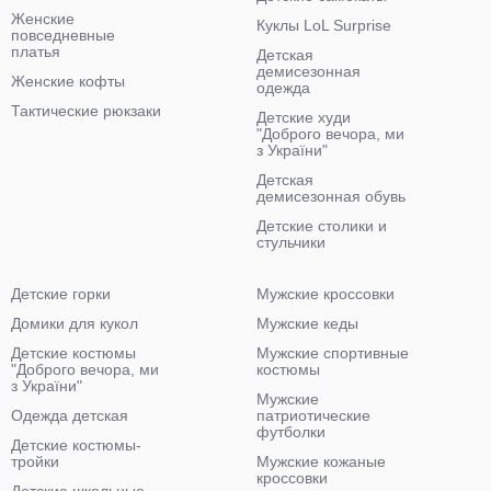
Женские
Куклы LoL Surprise
повседневные
платья
Детская
демисезонная
Женские кофты
одежда
Тактические рюкзаки
Детские худи
"Доброго вечора, ми
з України"
Детская
демисезонная обувь
Детские столики и
стульчики
Детские горки
Мужские кроссовки
Домики для кукол
Мужские кеды
Детские костюмы
Мужские спортивные
"Доброго вечора, ми
костюмы
з України"
Мужские
Одежда детская
патриотические
футболки
Детские костюмы-
тройки
Мужские кожаные
кроссовки