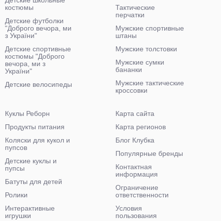
Детские школьные
костюмы
Тактические
перчатки
Детские футболки
"Доброго вечора, ми
Мужские спортивные
з України"
штаны
Детские спортивные
Мужские толстовки
костюмы "Доброго
Мужские сумки
вечора, ми з
бананки
України"
Мужские тактические
Детские велосипеды
кроссовки
Куклы Реборн
Карта сайта
Продукты питания
Карта регионов
Коляски для кукол и
Блог Клубка
пупсов
Популярные бренды
Детские куклы и
Контактная
пупсы
информация
Батуты для детей
Ограничение
Ролики
ответственности
Интерактивные
Условия
игрушки
пользования