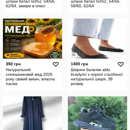
штани батал 50/52, 54/56,
штани батал 50/52, 54/56,
62/64, заміри в описі
58/60, 62/64
38
350 грн
1400 грн
Натуральний
Шкіряні балетки aldo
соняшниковий мед 2026
braylynn з чорної стьобаної
року свіжий викач, власна
натуральної шкіри, 38
пасіка
розмір