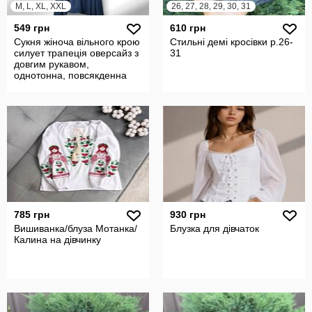
M, L, XL, XXL
26, 27, 28, 29, 30, 31
549 грн
610 грн
Сукня жіноча вільного крою
Стильні демі кросівки р.26-
силует трапеція оверсайз з
31
довгим рукавом,
однотонна, повсякденна
785 грн
930 грн
Вишиванка/блуза Мотанка/
Блузка для дівчаток
Калина на дівчинку