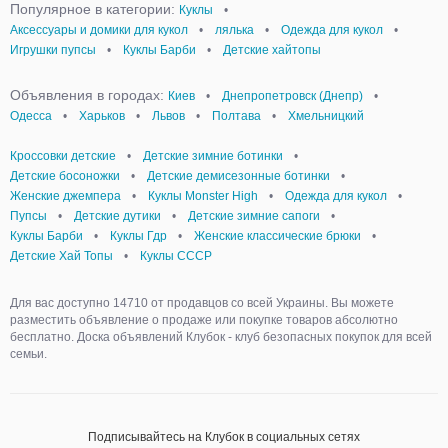
Популярное в категории:
Куклы
•
Аксессуары и домики для кукол
•
лялька
•
Одежда для кукол
•
Игрушки пупсы
•
Куклы Барби
•
Детские хайтопы
Объявления в городах:
Киев
•
Днепропетровск (Днепр)
•
Одесса
•
Харьков
•
Львов
•
Полтава
•
Хмельницкий
Кроссовки детские
•
Детские зимние ботинки
•
Детские босоножки
•
Детские демисезонные ботинки
•
Женские джемпера
•
Куклы Monster High
•
Одежда для кукол
•
Пупсы
•
Детские дутики
•
Детские зимние сапоги
•
Куклы Барби
•
Куклы Гдр
•
Женские классические брюки
•
Детские Хай Топы
•
Куклы СССР
Для вас доступно 14710 от продавцов со всей Украины. Вы можете
разместить объявление о продаже или покупке товаров абсолютно
бесплатно. Доска объявлений Клубок - клуб безопасных покупок для всей
семьи.
Подписывайтесь на Клубок в социальных сетях