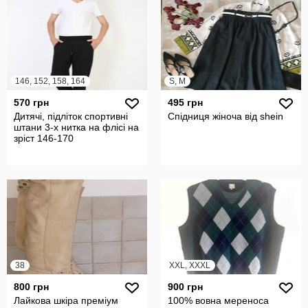
146, 152, 158, 164
S, M
570 грн
495 грн
Дитячі, підліток спортивні
Спідниця жіноча від shein
штани 3-х нитка на флісі на
зріст 146-170
38
XXL, XXXL
800 грн
900 грн
Лайкова шкіра преміум
100% вовна мереноса