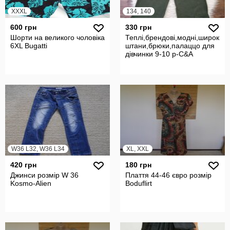
XXXL
134, 140
600 грн
330 грн
Шорти на великого чоловіка
Теплі,брендові,модні,широкі
6XL Bugatti
штани,брюки,палаццо для
дівчинки 9-10 р-C&A
W36 L32, W36 L34
XL, XXL
420 грн
180 грн
Джинси розмір W 36
Плаття 44-46 євро розмір
Kosmo-Alien
Boduflirt