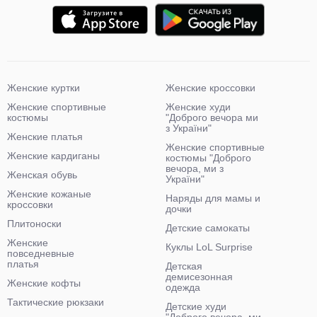
Женские куртки
Женские кроссовки
Женские спортивные
Женские худи
костюмы
"Доброго вечора ми
з України"
Женские платья
Женские спортивные
Женские кардиганы
костюмы "Доброго
вечора, ми з
Женская обувь
України"
Женские кожаные
Наряды для мамы и
кроссовки
дочки
Плитоноски
Детские самокаты
Женские
Куклы LoL Surprise
повседневные
платья
Детская
демисезонная
Женские кофты
одежда
Тактические рюкзаки
Детские худи