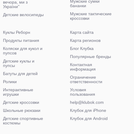
Мужские сумки
вечора, ми з
бананки
України"
Мужские тактические
Детские велосипеды
кроссовки
Куклы Реборн
Карта сайта
Продукты питания
Карта регионов
Коляски для кукол и
Блог Клубка
пупсов
Популярные бренды
Детские куклы и
Контактная
пупсы
информация
Батуты для детей
Ограничение
Ролики
ответственности
Интерактивные
Условия
игрушки
пользования
Детские кроссовки
help@klubok.com
Школьные рюкзаки
Клубок для iPhone
Детские спортивные
Клубок для Android
костюмы