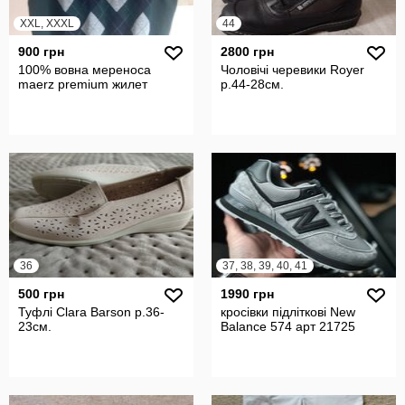
XXL, XXXL
44
900 грн
2800 грн
100% вовна мереноса
Чоловічі черевики Royer
maerz premium жилет
р.44-28см.
36
37, 38, 39, 40, 41
500 грн
1990 грн
Туфлі Clara Barson р.36-
кросівки підліткові New
23см.
Balance 574 арт 21725