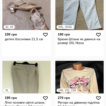
32, 33
XXL, XXXL
100 грн
190 грн
дитячі босоніжки 21,5 см
Брюки-Штани як джинси на
розмір 3XL Nizza
XL
146, 152, 158
195 грн
270 грн
Літні чоловічі світлі штани,
Реглан на дівчинку-підлітка