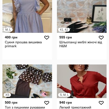
M, L
41, 42
400 грн
555 грн
Сукня прошва вишивка
Шльопанці меблі жіночі від
primark
H&M
XS
S, M, L
500 грн
940 грн
Топ з пишними рукавами
Легкий трикотажний