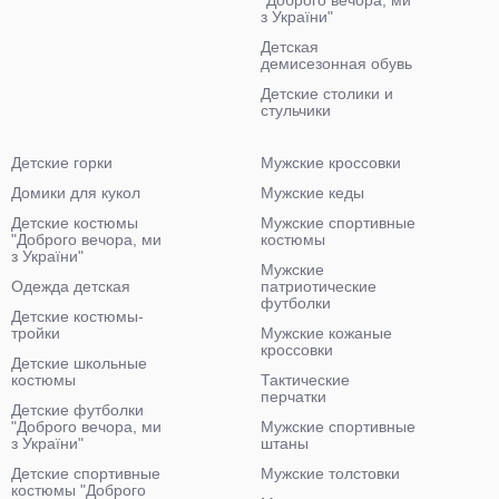
"Доброго вечора, ми
з України"
Детская
демисезонная обувь
Детские столики и
стульчики
Детские горки
Мужские кроссовки
Домики для кукол
Мужские кеды
Детские костюмы
Мужские спортивные
"Доброго вечора, ми
костюмы
з України"
Мужские
Одежда детская
патриотические
футболки
Детские костюмы-
тройки
Мужские кожаные
кроссовки
Детские школьные
костюмы
Тактические
перчатки
Детские футболки
"Доброго вечора, ми
Мужские спортивные
з України"
штаны
Детские спортивные
Мужские толстовки
костюмы "Доброго