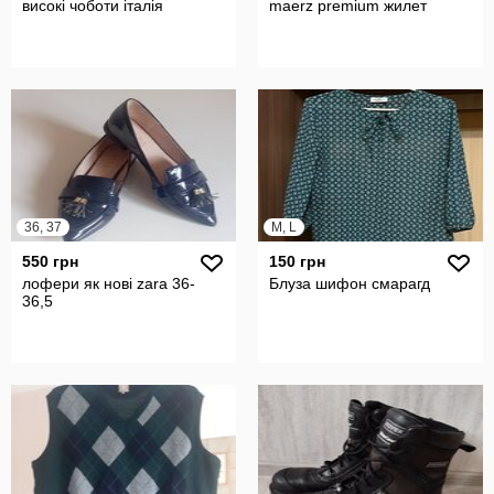
високі чоботи італія
maerz premium жилет
36, 37
M, L
550 грн
150 грн
лофери як нові zara 36-
Блуза шифон смарагд
36,5