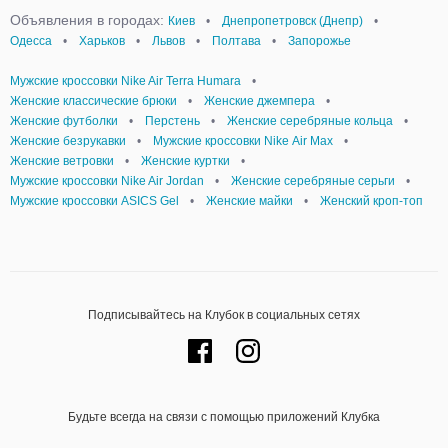
Объявления в городах:
Киев
•
Днепропетровск (Днепр)
•
Одесса
•
Харьков
•
Львов
•
Полтава
•
Запорожье
Мужские кроссовки Nike Air Terra Humara
•
Женские классические брюки
•
Женские джемпера
•
Женские футболки
•
Перстень
•
Женские серебряные кольца
•
Женские безрукавки
•
Мужские кроссовки Nike Аir Мax
•
Женские ветровки
•
Женские куртки
•
Мужские кроссовки Nike Air Jordan
•
Женские серебряные серьги
•
Мужские кроссовки ASICS Gel
•
Женские майки
•
Женский кроп-топ
Подписывайтесь на Клубок в социальных сетях
Будьте всегда на связи с помощью приложений Клубка