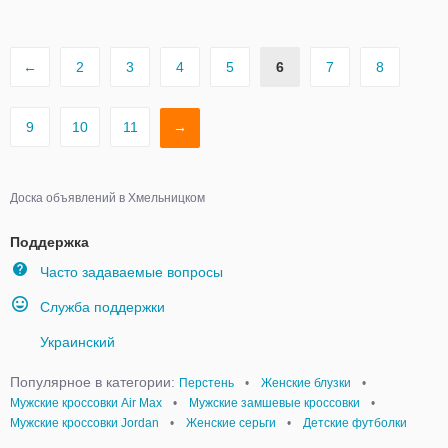
←
2
3
4
5
6
7
8
9
10
11
→
Доска объявлений в Хмельницком
Поддержка
Часто задаваемые вопросы
Служба поддержки
Украинский
Популярное в категории:
Перстень
•
Женские блузки
•
Мужские кроссовки Air Max
•
Мужские замшевые кроссовки
•
Мужские кроссовки Jordan
•
Женские серьги
•
Детские футболки