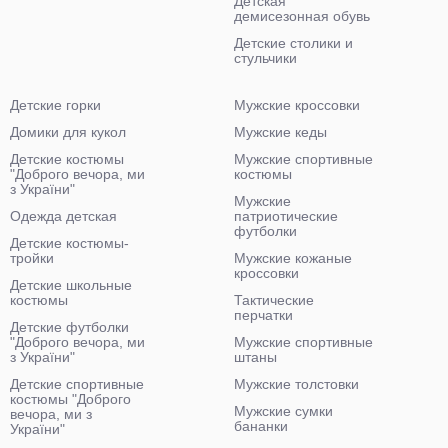
Детская
демисезонная обувь
Детские столики и
стульчики
Детские горки
Мужские кроссовки
Домики для кукол
Мужские кеды
Детские костюмы
Мужские спортивные
"Доброго вечора, ми
костюмы
з України"
Мужские
Одежда детская
патриотические
футболки
Детские костюмы-
тройки
Мужские кожаные
кроссовки
Детские школьные
костюмы
Тактические
перчатки
Детские футболки
"Доброго вечора, ми
Мужские спортивные
з України"
штаны
Детские спортивные
Мужские толстовки
костюмы "Доброго
Мужские сумки
вечора, ми з
бананки
України"