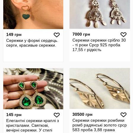
7000 грн
149 грн
Сережки сережки срібло 30
Сережки у формі сердець.
- ті роки Срср 925 проба
серги, красивые сережки.
17,55 г рідкість
30500 грн
145 грн
Сережки сережки ромбики
Елегантні сережки-краплі з
ромб радянські золото срср
кристалами. Святкові,
583 проба 3,88 грама
вечірні сережки. У стилі