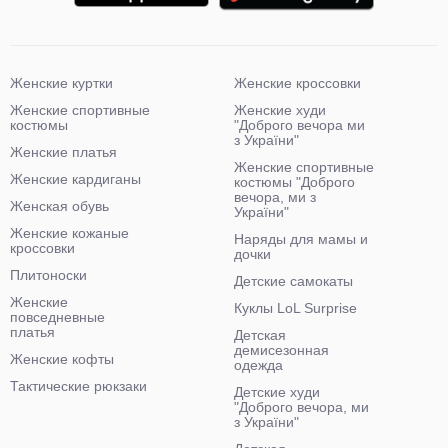
Женские куртки
Женские кроссовки
Женские спортивные
Женские худи
костюмы
"Доброго вечора ми
з України"
Женские платья
Женские спортивные
Женские кардиганы
костюмы "Доброго
вечора, ми з
Женская обувь
України"
Женские кожаные
Наряды для мамы и
кроссовки
дочки
Плитоноски
Детские самокаты
Женские
Куклы LoL Surprise
повседневные
платья
Детская
демисезонная
Женские кофты
одежда
Тактические рюкзаки
Детские худи
"Доброго вечора, ми
з України"