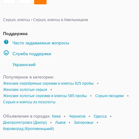
Серьги, клипсы
›
Серьги, клипсы в Хмельницком
Поддержка
Часто задаваемые вопросы
Служба поддержки
Украинский
Популярное в категории:
Женские серебряные сережки и клипсы 925 пробы
•
Женские золотые серьги
•
Женские золотые сережки и клипсы 585 пробы
•
Серьги гвоздики
•
Серьги и клипсы из позолоты
Объявления в городах:
Киев
•
Чернигов
•
Одесса
•
Днепропетровск (Днепр)
•
Львов
•
Запорожье
•
Кировоград (Кропивницький)