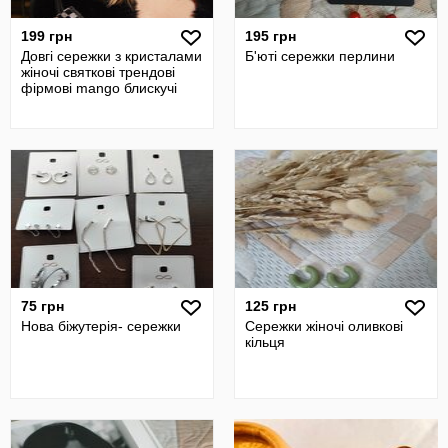
199 грн
195 грн
Довгі сережки з кристалами
Б'юті сережки перлини
жіночі святкові трендові
фірмові mango блискучі
75 грн
125 грн
Нова біжутерія- сережки
Сережки жіночі оливкові
кільця