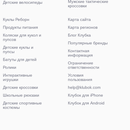
Мужские тактические
Детские велосипеды
кроссовки
Куклы Реборн
Карта сайта
Продукты питания
Карта регионов
Коляски для кукол и
Блог Клубка
пупсов
Популярные бренды
Детские куклы и
Контактная
пупсы
информация
Батуты для детей
Ограничение
Ролики
ответственности
Интерактивные
Условия
игрушки
пользования
Детские кроссовки
help@klubok.com
Школьные рюкзаки
Клубок для iPhone
Детские спортивные
Клубок для Android
костюмы