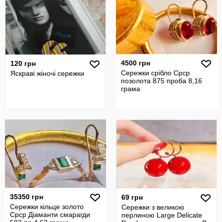
4500 грн
120 грн
Сережки срібло Срср
Яскраві жіночі сережки
позолота 875 проба 8,16
грама
35350 грн
69 грн
Сережки кільце золото
Сережки з великою
Срср Діаманти смарагди
перлиною Large Delicate