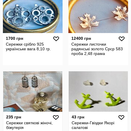
1700 грн
12400 грн
Сережки срібло 925
Сережки листочки
українське вага 8,10 гр.
радянські золото Срср 583
проба 2,48 грама
235 грн
43 грн
Сережки святкові жіночі,
Сережки-Гвіздки Якорі
біжутерія
салатові