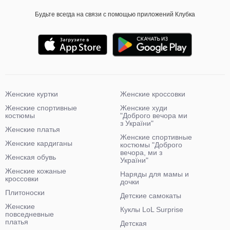
Будьте всегда на связи с помощью приложений Клубка
Женские куртки
Женские кроссовки
Женские спортивные
Женские худи
костюмы
"Доброго вечора ми
з України"
Женские платья
Женские спортивные
Женские кардиганы
костюмы "Доброго
вечора, ми з
Женская обувь
України"
Женские кожаные
Наряды для мамы и
кроссовки
дочки
Плитоноски
Детские самокаты
Женские
Куклы LoL Surprise
повседневные
платья
Детская