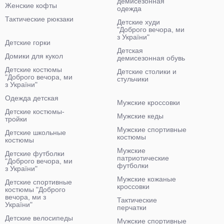
демисезонная
Женские кофты
одежда
Тактические рюкзаки
Детские худи
"Доброго вечора, ми
з України"
Детские горки
Детская
Домики для кукол
демисезонная обувь
Детские костюмы
Детские столики и
"Доброго вечора, ми
стульчики
з України"
Одежда детская
Мужские кроссовки
Детские костюмы-
Мужские кеды
тройки
Мужские спортивные
Детские школьные
костюмы
костюмы
Мужские
Детские футболки
патриотические
"Доброго вечора, ми
футболки
з України"
Мужские кожаные
Детские спортивные
кроссовки
костюмы "Доброго
вечора, ми з
Тактические
України"
перчатки
Детские велосипеды
Мужские спортивные