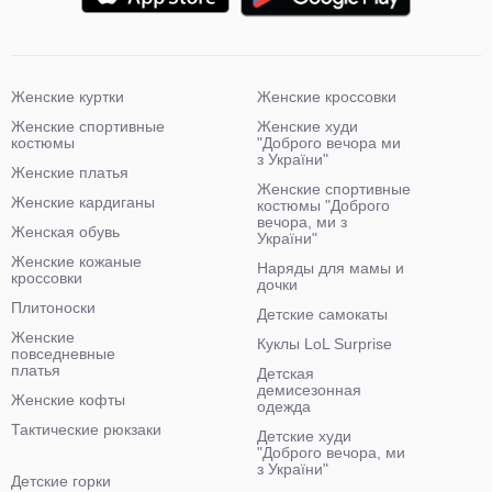
Женские куртки
Женские кроссовки
Женские спортивные
Женские худи
костюмы
"Доброго вечора ми
з України"
Женские платья
Женские спортивные
Женские кардиганы
костюмы "Доброго
вечора, ми з
Женская обувь
України"
Женские кожаные
Наряды для мамы и
кроссовки
дочки
Плитоноски
Детские самокаты
Женские
Куклы LoL Surprise
повседневные
платья
Детская
демисезонная
Женские кофты
одежда
Тактические рюкзаки
Детские худи
"Доброго вечора, ми
з України"
Детские горки