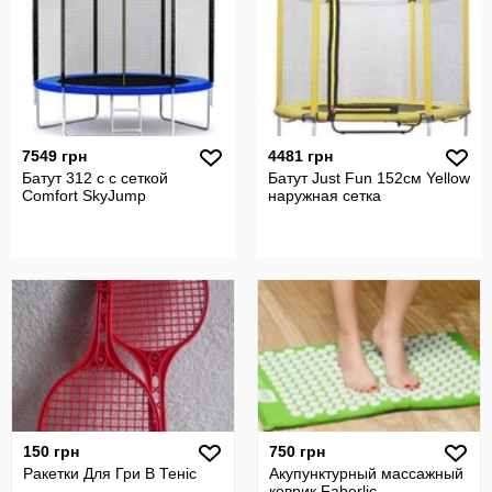
7549 грн
4481 грн
Батут 312 с с сеткой
Батут Just Fun 152см Yellow
Comfort SkyJump
наружная сетка
150 грн
750 грн
Ракетки Для Гри В Теніс
Акупунктурный массажный
коврик.Faberlic