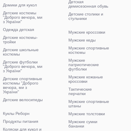
Детская
Домики для кукол
демисезонная обувь
Детские костюмы
Детские столики и
"Доброго вечора, ми
стульчики
з України"
Одежда детская
Мужские кроссовки
Детские костюмы-
Мужские кеды
тройки
Мужские спортивные
Детские школьные
костюмы
костюмы
Мужские
Детские футболки
патриотические
"Доброго вечора, ми
футболки
з України"
Мужские кожаные
Детские спортивные
кроссовки
костюмы "Доброго
вечора, ми з
Тактические
України"
перчатки
Детские велосипеды
Мужские спортивные
штаны
Куклы Реборн
Мужские толстовки
Продукты питания
Мужские сумки
бананки
Коляски для кукол и