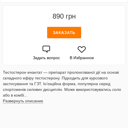
890 грн
ЗАКАЗАТЬ
Задать вопрос
В Избранное
Тестостерон енантат — препарат пролонгованої дії на основі
складного ефіру тестостерону. Підходить для курсового
застосування та ГЗТ. Ін’єкційна форма, популярна серед
спортсменів силових дисциплін. Може використовуватись соло
або в комбі...
Развернуть описание