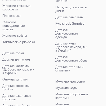
України"
Женские кожаные
Наряды для мамы и
кроссовки
дочки
Плитоноски
Детские самокаты
Женские
Куклы LoL Surprise
повседневные
платья
Детская
демисезонная
Женские кофты
одежда
Тактические рюкзаки
Детские худи
"Доброго вечора, ми
з України"
Детские горки
Детская
Домики для кукол
демисезонная обувь
Детские костюмы
Детские столики и
"Доброго вечора, ми
стульчики
з України"
Одежда детская
Мужские кроссовки
Детские костюмы-
Мужские кеды
тройки
Мужские спортивные
Детские школьные
костюмы
костюмы
Мужские
Детские футболки