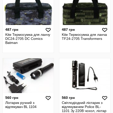
487 грн
487 грн
Kite Термосумка для ланчу
Kite Термосумка для ланча
DC24-2705 DC Comics
TF24-2705 Transformers
Batman
560 грн
560 грн
Ліхтарик ручний з
Світлодіодний ліхтарик з
відлякувач BL 1104
відлякувачем Police BL-
1101 Зу 220В чохол, ліхтар