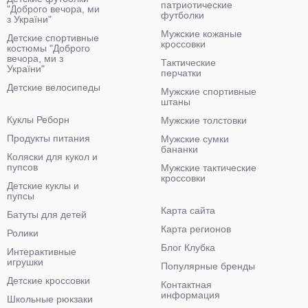
патриотические
"Доброго вечора, ми
футболки
з України"
Мужские кожаные
Детские спортивные
кроссовки
костюмы "Доброго
вечора, ми з
Тактические
України"
перчатки
Детские велосипеды
Мужские спортивные
штаны
Куклы Реборн
Мужские толстовки
Продукты питания
Мужские сумки
бананки
Коляски для кукол и
пупсов
Мужские тактические
кроссовки
Детские куклы и
пупсы
Карта сайта
Батуты для детей
Карта регионов
Ролики
Блог Клубка
Интерактивные
игрушки
Популярные бренды
Детские кроссовки
Контактная
информация
Школьные рюкзаки