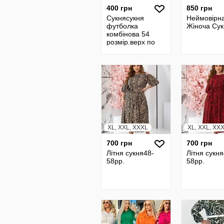
400 грн
850 грн
Сукнясукня
Неймовірн
футболка
Жіноча Су
комбінова 54
розмір.верх по
типу футболочної
тканин,спідничка
-сорочкова
тканина
XL, XXL, XXXL
XL, XXL, XX
700 грн
700 грн
Літня сукня48-
Літня сукня
58pp.
58pp.