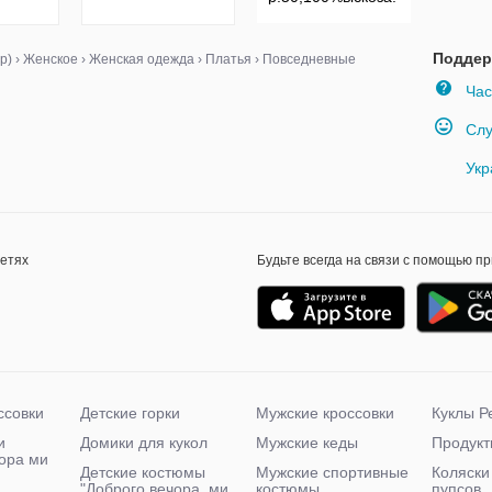
Поддер
р)
›
Женское
›
Женская одежда
›
Платья
›
Повседневные
Час
Слу
Укр
сетях
Будьте всегда на связи с помощью п
ссовки
Детские горки
Мужские кроссовки
Куклы Р
и
Домики для кукол
Мужские кеды
Продукт
чора ми
Детские костюмы
Мужские спортивные
Коляски
"Доброго вечора, ми
костюмы
пупсов