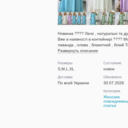
Новинка ???? Легкі , натуральні та д
Вже в наявності в контейнері ???? Мо
лаванда , олива , блакитний , білий Т
Развернуть описание
Размеры
Состояние
S,M,L,XL
новое
Доставка
Обновлено
По всей Украине
30.07.2026
Категория
Женские
повседневн
платья