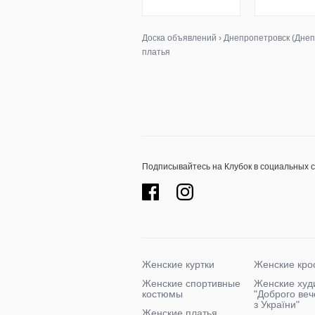
Доска объявлений
›
Днепропетровск (Днеп
платья
Подписывайтесь на Клубок в социальных 
Женские куртки
Женские кро
Женские спортивные
Женские худ
костюмы
"Доброго ве
з України"
Женские платья