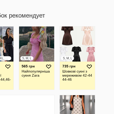
бок рекомендует
S, M, L, XL, XXL, XXXL
S, M, L
S, M, L
565 грн
735 грн
Найпопулярніша
Шовкові сукні з
ї
сукня Zara
мереживом 42-44
-44,46-
44-46