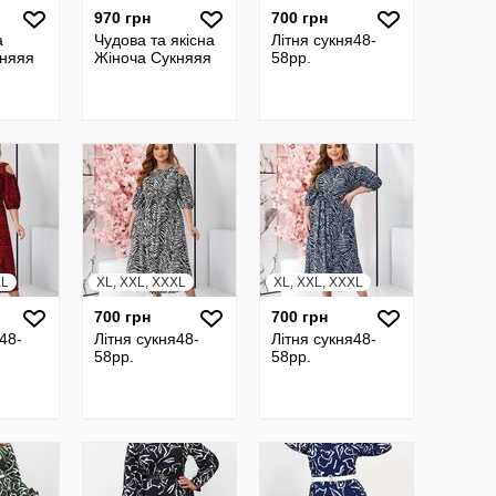
970 грн
700 грн
а
Чудова та якісна
Літня сукня48-
княяя
Жіноча Сукняяя
58pp.
XL
XL, XXL, XXXL
XL, XXL, XXXL
700 грн
700 грн
48-
Літня сукня48-
Літня сукня48-
58pp.
58pp.