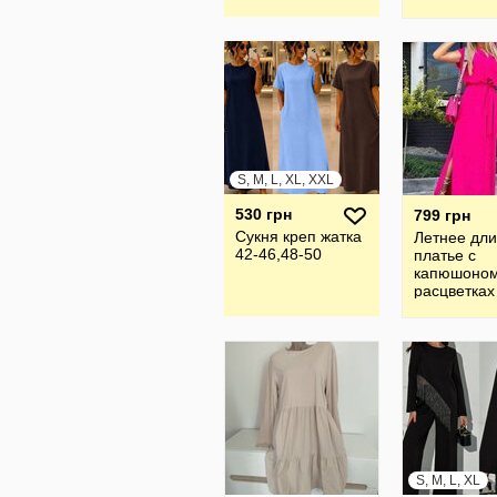
S, M, L, XL, XXL
530 грн
799 грн
Сукня креп жатка
Летнее дл
42-46,48-50
платье с
капюшоном
расцветках
60
S, M, L, XL