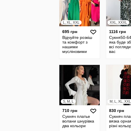
L, XL, XXL
XXL, XXXL
695 грн
1116 грн
Відчуйте розкіш
Сукня50-64
та комфорт з
яка буде з
нашими
всі погляди
мусліновими
вас
сукнями
S, M, L
M, L, XL, XXL
710 грн
830 грн
Сукняч платье
Сукняч пла
волани шнурівка
вязка орна
два кольори
різні кольо