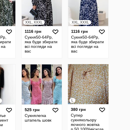
XXL, XXXL
XXL, XXXL
1116 грн
1116 грн
Рр,
Сукня50-64Рр,
Сукня50-64Рр,
бирати
яка буде збирати
яка буде збирати
 на
всі погляди на
всі погляди на
вас
вас
L
380 грн
525 грн
Супер
тье
Сукнялегка
сукнякольору
мент
штапель шовк
яєчного жовтка
ри
р.50,100%віскоза.