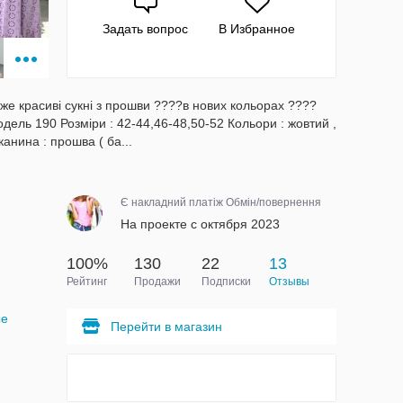
Задать вопрос
В Избранное
уже красиві сукні з прошви ????в нових кольорах ????
дель 190 Розміри : 42-44,46-48,50-52 Кольори : жовтий ,
канина : прошва ( ба...
Є накладний платіж Обмін/повернення
На проекте с октября 2023
100%
130
22
13
Рейтинг
Продажи
Подписки
Отзывы
ые
Перейти в магазин