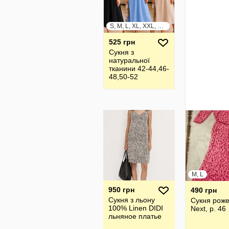
S, M, L, XL, XXL, XXXL
525 грн
Сукня з
натуральної
тканини 42-44,46-
48,50-52
M, L
950 грн
490 грн
Сукня з льону
Сукня рож
100% Linen DIDI
Next, р. 46
льняное платье