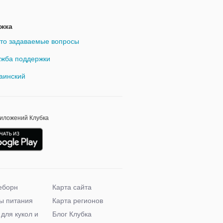
жка
то задаваемые вопросы
жба поддержки
аинский
риложений Клубка
еборн
Карта сайта
ы питания
Карта регионов
 для кукол и
Блог Клубка