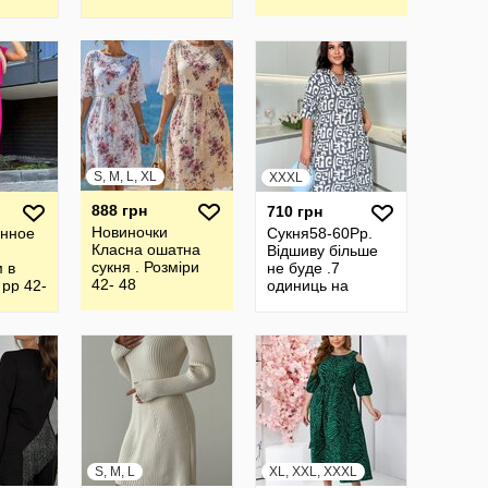
S, M, L, XL
XXXL
888 грн
710 грн
Новиночки
инное
Сукня58-60Рр.
Класна ошатна
Відшиву більше
сукня . Розміри
 в
не буде .7
42- 48
 рр 42-
одиниць на
залишку.
S, M, L
XL, XXL, XXXL