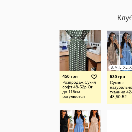
Клу
450 грн
530 грн
Розпродаж Сукня
Сукня з
софт 48-52р Ог
натурально
до 115см
тканини 42
регулюется
48,50-52
поясом