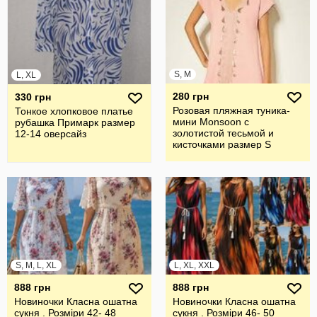
S, M
L, XL
280 грн
330 грн
Розовая пляжная туника-
Тонкое хлопковое платье
мини Monsoon с
рубашка Примарк размер
золотистой тесьмой и
12-14 оверсайз
кисточками размер S
S, M, L, XL
L, XL, XXL
888 грн
888 грн
Новиночки Класна ошатна
Новиночки Класна ошатна
сукня . Розміри 42- 48
сукня . Розміри 46- 50