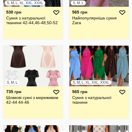
S, M, L, XL, XXL, XXXL
S, M, L
530 грн
565 грн
Сукня з натуральної
Найпопулярніша сукня
тканини 42-44,46-48,50-52
Zara
S, M, L
S, M, L, XL, XXL, XXXL
735 грн
565 грн
Шовкові сукні з мереживом
Сукня з натуральної
42-44 44-46
тканини