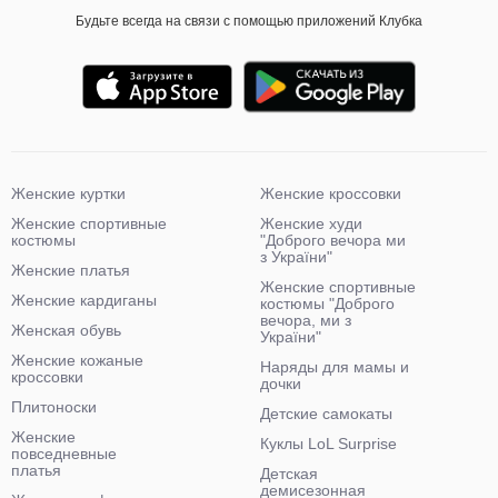
Будьте всегда на связи с помощью приложений Клубка
Женские куртки
Женские кроссовки
Женские спортивные
Женские худи
костюмы
"Доброго вечора ми
з України"
Женские платья
Женские спортивные
Женские кардиганы
костюмы "Доброго
вечора, ми з
Женская обувь
України"
Женские кожаные
Наряды для мамы и
кроссовки
дочки
Плитоноски
Детские самокаты
Женские
Куклы LoL Surprise
повседневные
платья
Детская
демисезонная