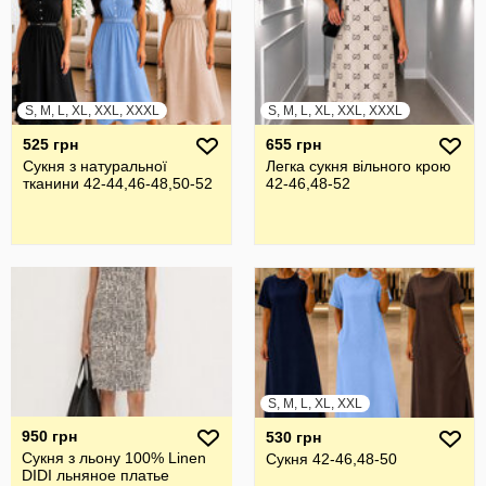
S, M, L, XL, XXL, XXXL
S, M, L, XL, XXL, XXXL
525 грн
655 грн
Сукня з натуральної
Легка сукня вільного крою
тканини 42-44,46-48,50-52
42-46,48-52
S, M, L, XL, XXL
950 грн
530 грн
Сукня з льону 100% Linen
Сукня 42-46,48-50
DIDI льняное платье