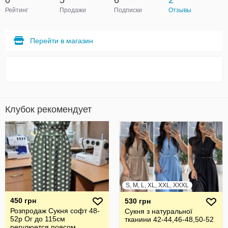
0
5
6
2
Рейтинг
Продажи
Подписки
Отзывы
Перейти в магазин
Клубок рекомендует
S, M, L, XL, XXL, XXXL
450 грн
530 грн
Розпродаж Сукня софт 48-
Сукня з натуральної
52р Ог до 115см
тканини 42-44,46-48,50-52
регулюется поясом