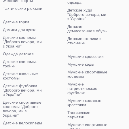
Женские кофты
одежда
Тактические рюкзаки
Детские худи
"Доброго вечора, ми
з України"
Детские горки
Детская
Домики для кукол
демисезонная обувь
Детские костюмы
Детские столики и
"Доброго вечора, ми
стульчики
з України"
Одежда детская
Мужские кроссовки
Детские костюмы-
Мужские кеды
тройки
Мужские спортивные
Детские школьные
костюмы
костюмы
Мужские
Детские футболки
патриотические
"Доброго вечора, ми
футболки
з України"
Мужские кожаные
Детские спортивные
кроссовки
костюмы "Доброго
вечора, ми з
Тактические
України"
перчатки
Детские велосипеды
Мужские спортивные