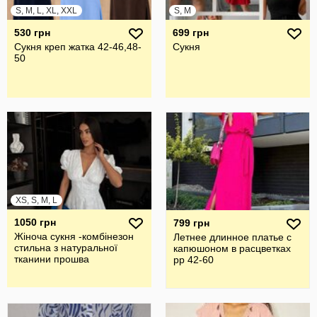
S, M, L, XL, XXL
S, M
530 грн
699 грн
Сукня креп жатка 42-46,48-
Сукня
50
XS, S, M, L
1050 грн
799 грн
Жіноча сукня -комбінезон
Летнее длинное платье с
стильна з натуральної
капюшоном в расцветках
тканини прошва
рр 42-60