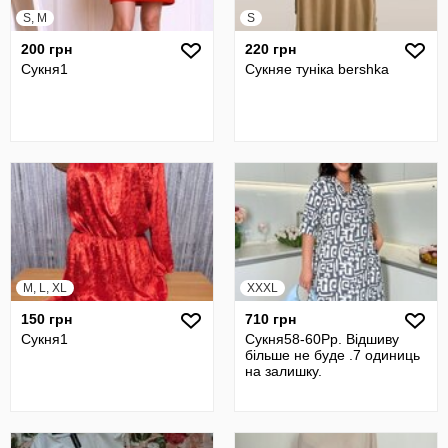
S, M
S
200 грн
220 грн
Сукня1
Сукняе туніка bershka
M, L, XL
XXXL
150 грн
710 грн
Сукня1
Сукня58-60Рр. Відшиву
більше не буде .7 одиниць
на залишку.