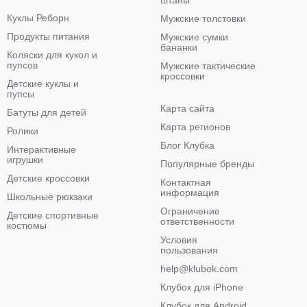
штаны
Куклы Реборн
Мужские толстовки
Продукты питания
Мужские сумки
бананки
Коляски для кукол и
пупсов
Мужские тактические
кроссовки
Детские куклы и
пупсы
Карта сайта
Батуты для детей
Карта регионов
Ролики
Блог Клубка
Интерактивные
игрушки
Популярные бренды
Детские кроссовки
Контактная
информация
Школьные рюкзаки
Ограничение
Детские спортивные
ответственности
костюмы
Условия
пользования
help@klubok.com
Клубок для iPhone
Клубок для Android