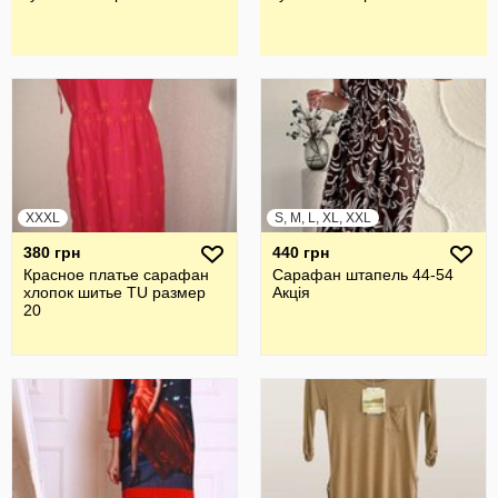
XXXL
S, M, L, XL, XXL
380 грн
440 грн
Красное платье сарафан
Сарафан штапель 44-54
хлопок шитье TU размер
Акція
20