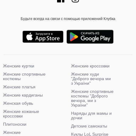
Будьте всегда на связи с помощью приложений Клубка
Женские куртки
Женские кроссовки
Женские спортивные
Женские худи
костюмы
"Доброго вечора ми
з України"
Женские платья
Женские спортивные
Женские кардиганы
костюмы "Доброго
вечора, ми з
Женская обувь
України"
Женские кожаные
Наряды для мамы и
кроссовки
дочки
Плитоноски
Детские самокаты
Женские
Куклы LoL Surprise