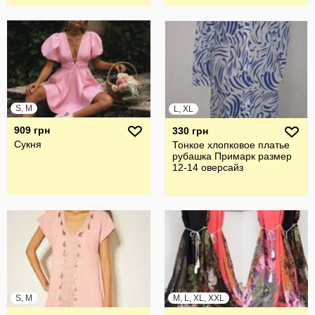
S, M
L, XL
909 грн
330 грн
Сукня
Тонкое хлопковое платье
рубашка Примарк размер
12-14 оверсайз
S, M
M, L, XL, XXL