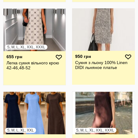
S, M, L, XL, XXL, XXXL
950 грн
655 грн
Сукня з льону 100% Linen
Легка сукня вільного крою
DIDI льняное платье
42-46,48-52
S, M, L, XL, XXL
S, M, L, XL, XXL, XXXL