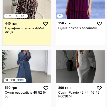
M
S, M, L, XL, XXL
156 грн
440 грн
Сукня пліссе з воланами
Сарафан штапель 44-54
Акція
XL, XXL, XXXL
590 грн
800 грн
Сукня оверсайз р 48-52 54-
Сукня Розмір 42-44, 46-48
58
P003874