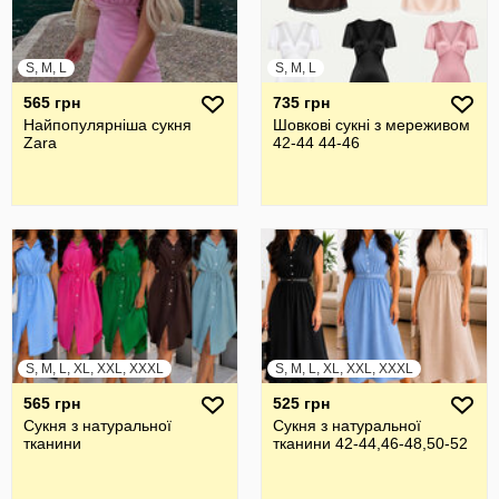
S, M, L
S, M, L
565 грн
735 грн
Найпопулярніша сукня
Шовкові сукні з мереживом
Zara
42-44 44-46
S, M, L, XL, XXL, XXXL
S, M, L, XL, XXL, XXXL
565 грн
525 грн
Сукня з натуральної
Сукня з натуральної
тканини
тканини 42-44,46-48,50-52