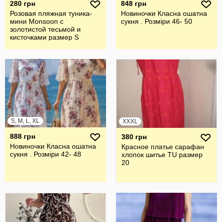
280 грн
848 грн
Розовая пляжная туника-
Новиночки Класна ошатна
мини Monsoon с
сукня . Розміри 46- 50
золотистой тесьмой и
кисточками размер S
S, M, L, XL
XXXL
888 грн
380 грн
Новиночки Класна ошатна
Красное платье сарафан
сукня . Розміри 42- 48
хлопок шитье TU размер
20