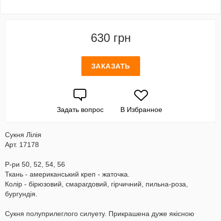
630 грн
ЗАКАЗАТЬ
Задать вопрос
В Избранное
Сукня Лілія
Арт. 17178
Р-ри 50, 52, 54, 56
Ткань - американський креп - жаточка.
Колір - бірюзовий, смарагдовий, гірчичний, пильна-роза,
бургундія.
Сукня полуприлеглого силуету. Прикрашена дуже якісною