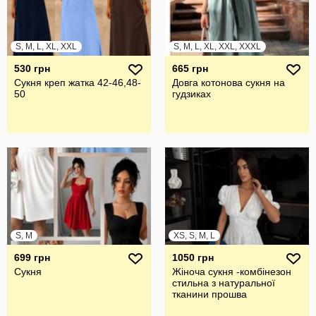
S, M, L, XL, XXL
S, M, L, XL, XXL, XXXL
530 грн
665 грн
Сукня креп жатка 42-46,48-
Довга котонова сукня на
50
гудзиках
S, M
XS, S, M, L
699 грн
1050 грн
Сукня
Жіноча сукня -комбінезон
стильна з натуральної
тканини прошва