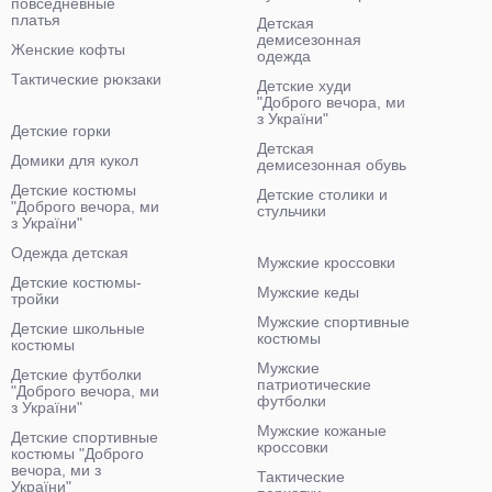
повседневные
платья
Детская
демисезонная
Женские кофты
одежда
Тактические рюкзаки
Детские худи
"Доброго вечора, ми
з України"
Детские горки
Детская
Домики для кукол
демисезонная обувь
Детские костюмы
Детские столики и
"Доброго вечора, ми
стульчики
з України"
Одежда детская
Мужские кроссовки
Детские костюмы-
Мужские кеды
тройки
Мужские спортивные
Детские школьные
костюмы
костюмы
Мужские
Детские футболки
патриотические
"Доброго вечора, ми
футболки
з України"
Мужские кожаные
Детские спортивные
кроссовки
костюмы "Доброго
вечора, ми з
Тактические
України"