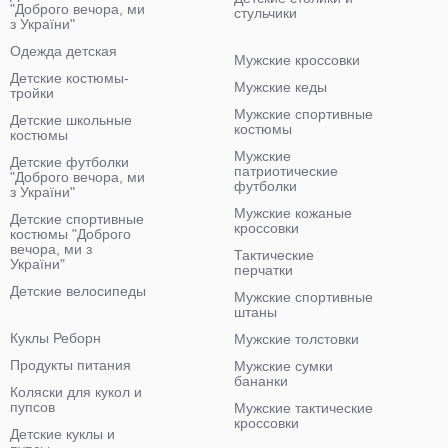
"Доброго вечора, ми
стульчики
з України"
Одежда детская
Мужские кроссовки
Детские костюмы-
Мужские кеды
тройки
Мужские спортивные
Детские школьные
костюмы
костюмы
Мужские
Детские футболки
патриотические
"Доброго вечора, ми
футболки
з України"
Мужские кожаные
Детские спортивные
кроссовки
костюмы "Доброго
вечора, ми з
Тактические
України"
перчатки
Детские велосипеды
Мужские спортивные
штаны
Куклы Реборн
Мужские толстовки
Продукты питания
Мужские сумки
бананки
Коляски для кукол и
пупсов
Мужские тактические
кроссовки
Детские куклы и