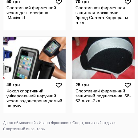
50 грн
70 грн
Спортивний фирменний
Спортивная фирменная
чехол для телефона
защитная маска очки
.Maxiveld
бренд Carrera Каррера .м-
л-хл
49 грн
25 грн
Чохол спортивний
Спортивний фирменний
універсальний наручний
защитний подшлемник .58-
чехол водонепроницаемый
62 л-хл -2хл
на руку
Доска объявлений
›
Ивано-Франковск
›
Спорт, активный отдых
›
Спортивный инвентарь