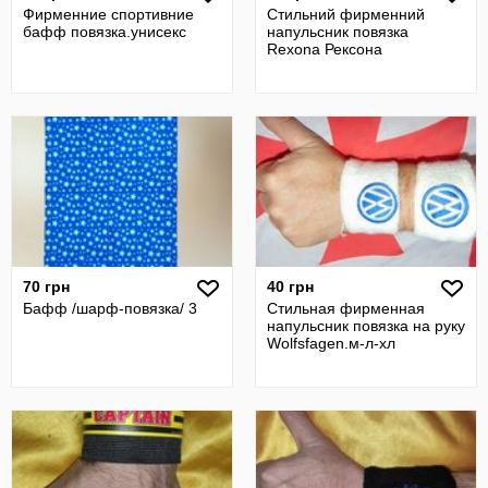
Фирменние спортивние
Стильний фирменний
бафф повязка.унисекс
напульсник повязка
Rexona Рексона
70 грн
40 грн
Бафф /шарф-повязка/ 3
Стильная фирменная
напульсник повязка на руку
Wolfsfagen.м-л-хл