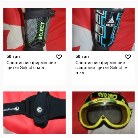
50 грн
50 грн
Спортивние фирменние
Спортивние фирменние
щитки Select.с-м-л.
защитние щитки Select. м-
л-хл