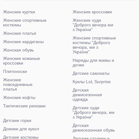
Женские куртки
Женские кроссовки
Женские спортивные
Женские худи
костюмы
"Доброго вечора ми
з України"
Женские платья
Женские спортивные
Женские кардиганы
костюмы "Доброго
вечора, ми з
Женская обувь
України"
Женские кожаные
Наряды для мамы и
кроссовки
дочки
Плитоноски
Детские самокаты
Женские
Куклы LoL Surprise
повседневные
платья
Детская
демисезонная
Женские кофты
одежда
Тактические рюкзаки
Детские худи
"Доброго вечора, ми
з України"
Детские горки
Детская
Домики для кукол
демисезонная обувь
Детские костюмы
Детские столики и