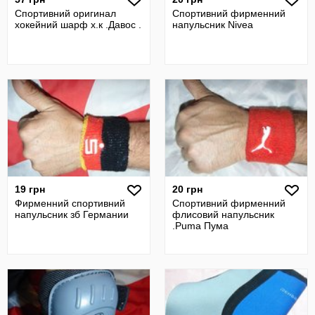
Спортивний оригинал
Спортивний фирменний
хокейний шарф х.к .Давос .
напульсник Nivea
19 грн
20 грн
Фирменний спортивний
Спортивний фирменний
напульсник зб Германии
флисовий напульсник
.Puma Пума