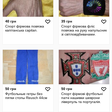
40 грн
35 грн
Спорт фірмова повязка
Спорт фірмова фліс
капітанська capitan.
повязка на руку напульсник
зі світловідбивачами.
50 грн
50 грн
Футбольные гетры без
Спорт фірмові футбольні
пятки стопы Reusch 44см
патчі нашивки шеврони
ліверпуль та португалія.