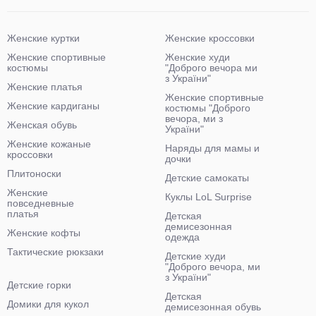
Женские куртки
Женские кроссовки
Женские спортивные
Женские худи
костюмы
"Доброго вечора ми
з України"
Женские платья
Женские спортивные
Женские кардиганы
костюмы "Доброго
вечора, ми з
Женская обувь
України"
Женские кожаные
Наряды для мамы и
кроссовки
дочки
Плитоноски
Детские самокаты
Женские
Куклы LoL Surprise
повседневные
платья
Детская
демисезонная
Женские кофты
одежда
Тактические рюкзаки
Детские худи
"Доброго вечора, ми
з України"
Детские горки
Детская
Домики для кукол
демисезонная обувь