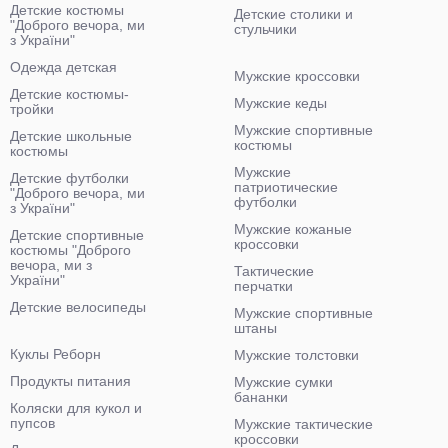
Детские костюмы
Детские столики и
"Доброго вечора, ми
стульчики
з України"
Одежда детская
Мужские кроссовки
Детские костюмы-
Мужские кеды
тройки
Мужские спортивные
Детские школьные
костюмы
костюмы
Мужские
Детские футболки
патриотические
"Доброго вечора, ми
футболки
з України"
Мужские кожаные
Детские спортивные
кроссовки
костюмы "Доброго
вечора, ми з
Тактические
України"
перчатки
Детские велосипеды
Мужские спортивные
штаны
Куклы Реборн
Мужские толстовки
Продукты питания
Мужские сумки
бананки
Коляски для кукол и
пупсов
Мужские тактические
кроссовки