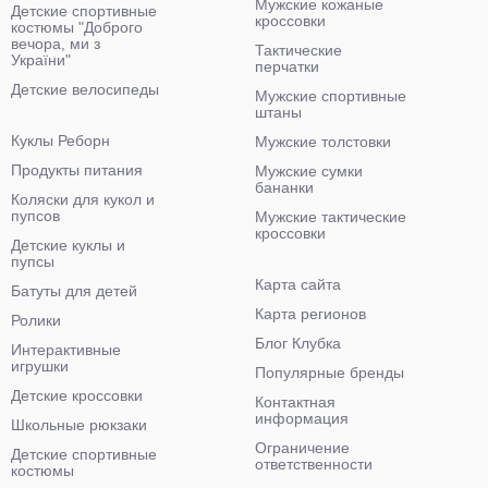
Мужские кожаные
Детские спортивные
кроссовки
костюмы "Доброго
вечора, ми з
Тактические
України"
перчатки
Детские велосипеды
Мужские спортивные
штаны
Куклы Реборн
Мужские толстовки
Продукты питания
Мужские сумки
бананки
Коляски для кукол и
пупсов
Мужские тактические
кроссовки
Детские куклы и
пупсы
Карта сайта
Батуты для детей
Карта регионов
Ролики
Блог Клубка
Интерактивные
игрушки
Популярные бренды
Детские кроссовки
Контактная
информация
Школьные рюкзаки
Ограничение
Детские спортивные
ответственности
костюмы