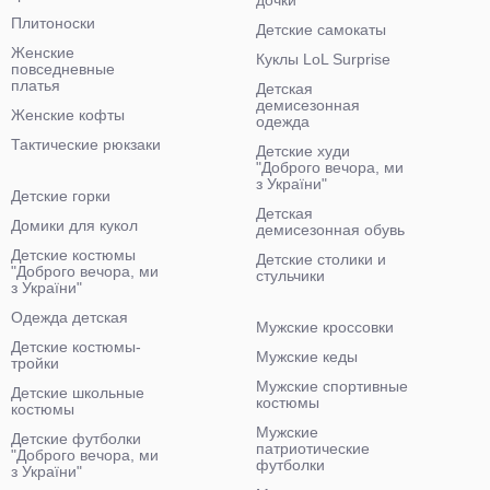
дочки
Плитоноски
Детские самокаты
Женские
Куклы LoL Surprise
повседневные
платья
Детская
демисезонная
Женские кофты
одежда
Тактические рюкзаки
Детские худи
"Доброго вечора, ми
з України"
Детские горки
Детская
Домики для кукол
демисезонная обувь
Детские костюмы
Детские столики и
"Доброго вечора, ми
стульчики
з України"
Одежда детская
Мужские кроссовки
Детские костюмы-
Мужские кеды
тройки
Мужские спортивные
Детские школьные
костюмы
костюмы
Мужские
Детские футболки
патриотические
"Доброго вечора, ми
футболки
з України"