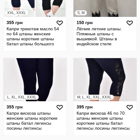
XXL, XXXL
S, M
355 грн
150 грн
Капри трикотаж масло 54
Лёгкие летние штаны.
по 64 штаны женские
Пляжные штаны с
штаны короткие штаны
вышивкой. Штаны в
батал штаны большого
индийском стиле
размера бриджи
L, XL, XXL, XXXL
M, L, XL, XXL, XXXL
355 грн
395 грн
Капри вискоза штаны
Капри вискоза 46 по 70
женские штаны короткие
штаны женские штаны
штаны батал легинсы
короткие штаны батал
лосины леггинсы
легинсы лосины леггинсы