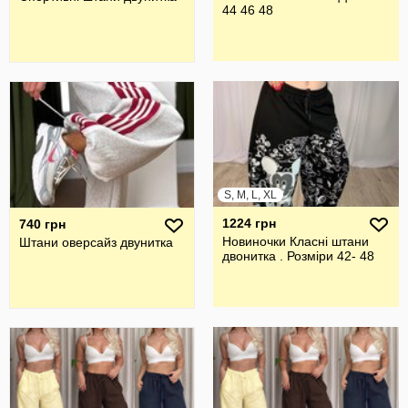
44 46 48
S, M, L, XL
1224 грн
740 грн
Новиночки Класні штани
Штани оверсайз двунитка
двонитка . Розмiри 42- 48