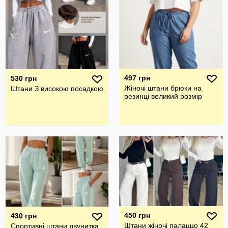
497 грн
530 грн
Жіночі штани брюки на
Штани З високою посадкою
резинці великий розмір
450 грн
430 грн
Штани жіночі палаццо 42
Спортивні штани двунитка