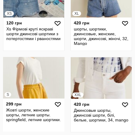
XS
XL
120 грн
420 грн
Хs Фірмові круті яскраві
шорты, шортики,
шорти джинсові шортики з
джинсовые, женские,
потертостями і рваностями
шорти, джинсові, жіночі, 32,
Mango
S
XXL
299 грн
420 грн
Жовті шорти, женские
Джинсовые шорты,
шорты, летние шорты.
джинсові шорти, білі,
springfield, летние шортики.
белые, шортики, 34, mango