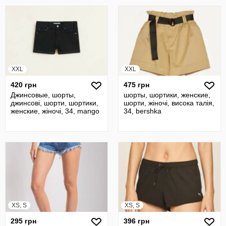
XXL
XXL
420 грн
475 грн
Джинсовые, шорты,
шорты, шортики, женские,
джинсові, шорти, шортики,
шорти, жіночі, висока талія,
женские, жіночі, 34, mango
34, bershka
XS, S
XS, S
295 грн
396 грн