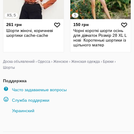
XS, S
S
261 грн
150 грн
Шорти жіночі, коричневі
Чорні короткі шорти осінь
шортики cache-cache
для дівчаток Розмір 28 XL L
нові Коротенькі шортики із
щільного матер
Доска объявлений
›
Одесса
›
Женское
›
Женская одежда
›
Брюки
›
Шорты
Поддержка
Часто задаваемые вопросы
Служба поддержки
Украинский