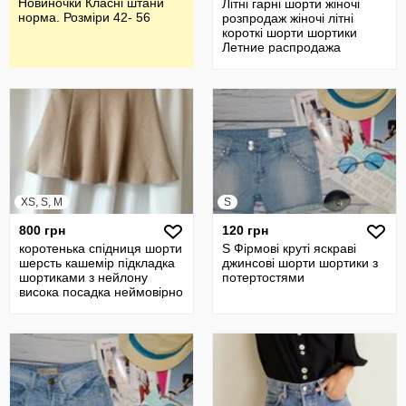
Новиночки Класні штани
Літні гарні шорти жіночі
норма. Розміри 42- 56
розпродаж жіночі літні
короткі шорти шортики
Летние распродажа
недорого
XS, S, M
S
800 грн
120 грн
коротенька спідниця шорти
S Фірмові круті яскраві
шерсть кашемір підкладка
джинсові шорти шортики з
шортиками з нейлону
потертостями
висока посадка неймовірно
при