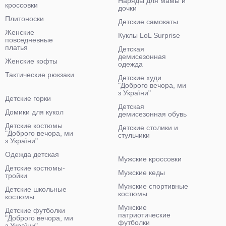
Наряды для мамы и
кроссовки
дочки
Плитоноски
Детские самокаты
Женские
Куклы LoL Surprise
повседневные
платья
Детская
демисезонная
Женские кофты
одежда
Тактические рюкзаки
Детские худи
"Доброго вечора, ми
з України"
Детские горки
Детская
Домики для кукол
демисезонная обувь
Детские костюмы
Детские столики и
"Доброго вечора, ми
стульчики
з України"
Одежда детская
Мужские кроссовки
Детские костюмы-
Мужские кеды
тройки
Мужские спортивные
Детские школьные
костюмы
костюмы
Мужские
Детские футболки
патриотические
"Доброго вечора, ми
футболки
з України"