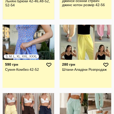
Джинси осінній стрейч
Льняні Брюки 42-46,48-52,
джинс котон розмір 42-56
52-54
S, M, L, XL, XXL, XXXL
590 грн
280 грн
Сукня-Комбез 42-52
Штани-Аладіни Розпродаж