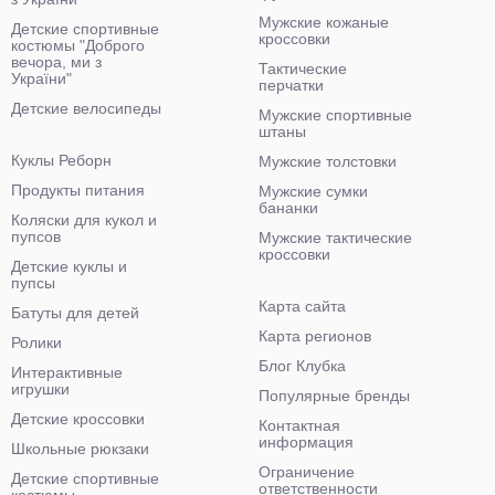
Мужские кожаные
Детские спортивные
кроссовки
костюмы "Доброго
вечора, ми з
Тактические
України"
перчатки
Детские велосипеды
Мужские спортивные
штаны
Куклы Реборн
Мужские толстовки
Продукты питания
Мужские сумки
бананки
Коляски для кукол и
пупсов
Мужские тактические
кроссовки
Детские куклы и
пупсы
Карта сайта
Батуты для детей
Карта регионов
Ролики
Блог Клубка
Интерактивные
игрушки
Популярные бренды
Детские кроссовки
Контактная
информация
Школьные рюкзаки
Ограничение
Детские спортивные
ответственности