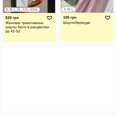
S, M, L
S, M, L, XL, XXL, XXXL
100 грн
520 грн
Шорти/бермуди
Женские трикотажные
шорты багги в расцветках
рр 42-52