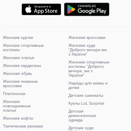
Женские куртки
Женские кроссовки
Женские спортивные
Женские худи
костюмы
"Доброго вечора ми
з України"
Женские платья
Женские спортивные
Женские кардиганы
костюмы "Доброго
вечора, ми з
Женская обувь
України"
Женские кожаные
Наряды для мамы и
кроссовки
дочки
Плитоноски
Детские самокаты
Женские
Куклы LoL Surprise
повседневные
платья
Детская
демисезонная
Женские кофты
одежда
Тактические рюкзаки
Детские худи