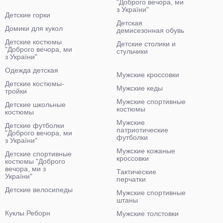
"Доброго вечора, ми
з України"
Детские горки
Детская
Домики для кукол
демисезонная обувь
Детские костюмы
Детские столики и
"Доброго вечора, ми
стульчики
з України"
Одежда детская
Мужские кроссовки
Детские костюмы-
Мужские кеды
тройки
Мужские спортивные
Детские школьные
костюмы
костюмы
Мужские
Детские футболки
патриотические
"Доброго вечора, ми
футболки
з України"
Мужские кожаные
Детские спортивные
кроссовки
костюмы "Доброго
вечора, ми з
Тактические
України"
перчатки
Детские велосипеды
Мужские спортивные
штаны
Куклы Реборн
Мужские толстовки