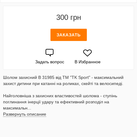
300 грн
ЗАКАЗАТЬ
Задать вопрос
В Избранное
Шолом захисний B 31985 від ТМ "TK Sport" - максимальний
захист дитини при катанні на роликах, скейті та велосипеді.
Найголовніша з захисних властивостей шолома - ступінь
поглинання інерції удару та ефективний розподіл на
максимальн...
Развернуть описание