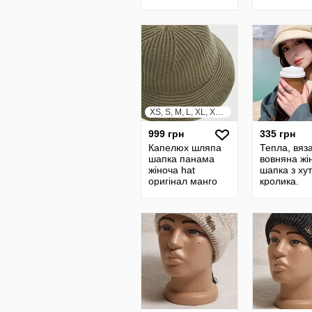
шапка з
балабоном Ш22/
в22/м7
XS, S, M, L, XL, XXL, XXXL
999 грн
335 грн
Капелюх шляпа
Тепла, вяз
шапка панама
вовняна жі
жіноча hat
шапка з ху
оригінал манго
кролика.
mango
Бежевий. 
кепка жіноч
козирком