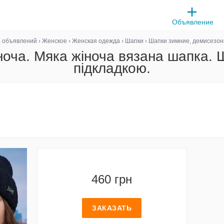
Объявление
а объявлений
›
Женское
›
Женская одежда
›
Шапки
›
Шапки зимние, демисезо
ноча. Мяка жіноча вязана шапка. 
підкладкою.
460 грн
ЗАКАЗАТЬ