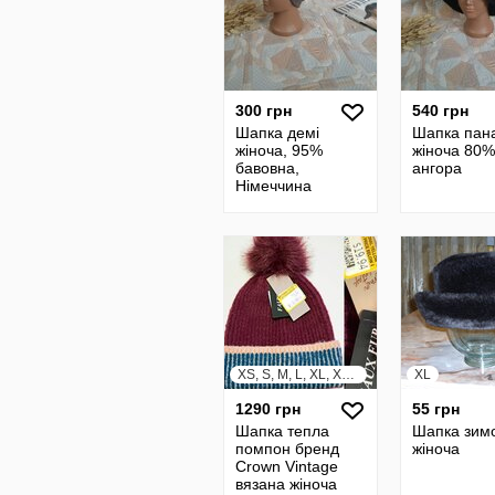
300 грн
540 грн
Шапка демі
Шапка пан
жіноча, 95%
жіноча 80%
бавовна,
ангора
Німеччина
XS, S, M, L, XL, XXL, XXXL
XL
1290 грн
55 грн
Шапка тепла
Шапка зим
помпон бренд
жіноча
Crown Vintage
вязана жіноча