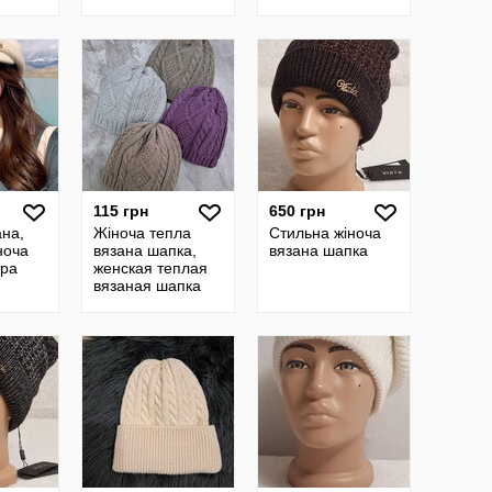
джордж george
115 грн
650 грн
ана,
Жіноча тепла
Стильна жіноча
ноча
вязана шапка,
вязана шапка
тра
женская теплая
вязаная шапка
Шапка
а з