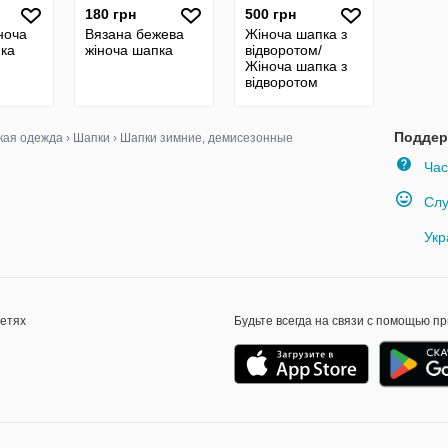
180 грн
500 грн
ноча
Вязана бежева
Жіноча шапка з
ка
жіноча шапка
відворотом/
Жіноча шапка з
відворотом
VEER-MAR/
Женская шапка с
отворотом
Поддер
кая одежда
›
Шапки
›
Шапки зимние, демисезонные
Час
Слу
Укр
сетях
Будьте всегда на связи с помощью п