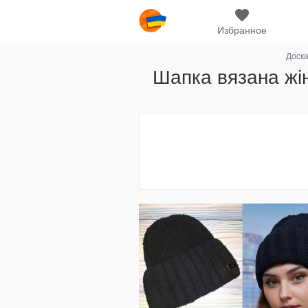
Избранное
Доск
Шапка вязана жі