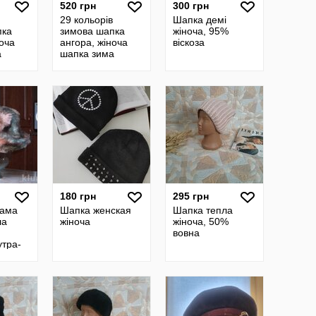
520 грн
300 грн
29 кольорів
Шапка демі
пка
зимова шапка
жіноча, 95%
ноча
ангора, жіноча
віскоза
а
шапка зима
ангора
180 грн
295 грн
ама
Шапка женская
Шапка тепла
ла
жіноча
жіноча, 50%
вовна
утра-
ну