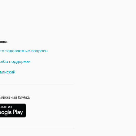
жка
то задаваемые вопросы
жба поддержки
аинский
риложений Клубка