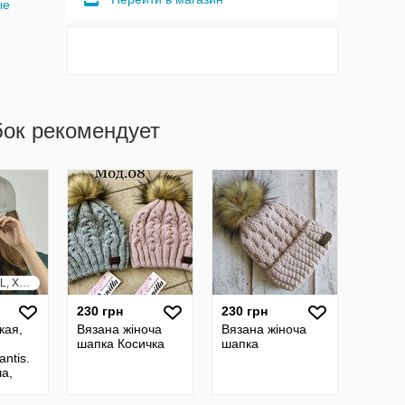
ые
бок рекомендует
XS, S, M, L, XL, XXL, XXXL
230 грн
230 грн
кая,
Вязана жіноча
Вязана жіноча
шапка Косичка
шапка
antis.
ча,
жіноча