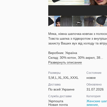
Мяка, ніжна шапочка-ковпак з полоск
Товста шапка з підворотом з внутрі
захисту Ваших вух від холоду та вітру
Виробник: Україна
Склад: 30% котон, 30% акрил, 38...
Развернуть описание
Размеры
Состояние
S,M,L,XL,XXL,XXXL
новое
Доставка
Обновлено
По всей Украине
31.07.2026
Служба доставки
Категория
Укрпошта
Женские ша
Новая почта
зимние,