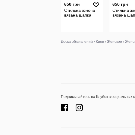
650 грн
650 грн
Стильна жіноча
Стильна жі
вязана шапка
вязана шап
Доска объявлений
›
Киев
›
Женское
›
Женс
Подписывайтесь на Клубок в социальных 