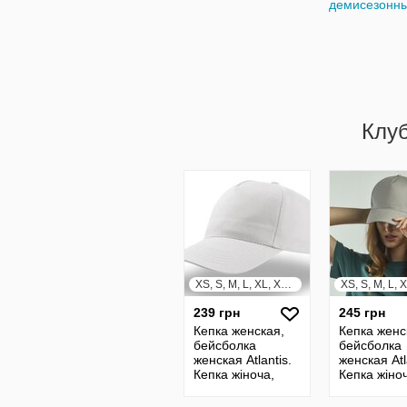
демисезонн
Клу
XS, S, M, L, XL, XXL, XXXL
239 грн
245 грн
Кепка женская,
Кепка женс
бейсболка
бейсболка
женская Atlantis.
женская Atl
Кепка жіноча,
Кепка жіно
бейсболка жіноча
бейсболка 
Atlantis.
Atlantis.