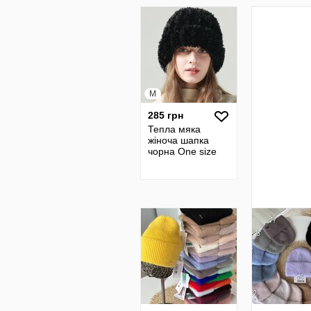
M
285 грн
Тепла мяка
жіноча шапка
чорна One size