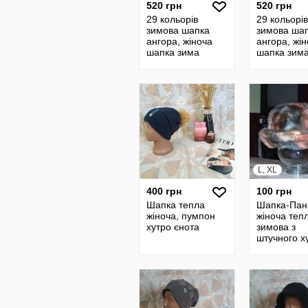
520 грн
520 грн
29 кольорів
29 кольорів
зимова шапка
зимова ша
ангора, жіноча
ангора, жі
шапка зима
шапка зим
ангора
ангора
L, XL
400 грн
100 грн
Шапка тепла
Шапка-Пан
жіноча, пумпон
жіноча теп
хутро єнота
зимова з
штучного х
тренд сезо