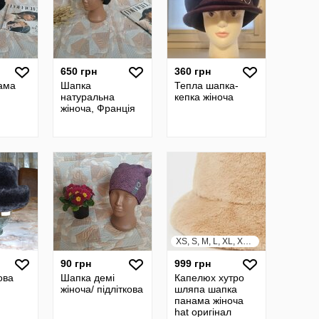
650 грн
360 грн
ама
Шапка
Тепла шапка-
натуральна
кепка жіноча
жіноча, Франція
XS, S, M, L, XL, XXL, XXXL
90 грн
999 грн
ова
Шапка демі
Капелюх хутро
жіноча/ підліткова
шляпа шапка
панама жіноча
hat оригінал